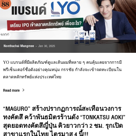
Nonthachai Mangmee
-
Jan 30, 2025
YO แบรนด์ที่มีผลิตภัณฑ์ดูแลเส้นผมที่หลาย ๆ คนคุ้นเคยจากการมี
พรีเซ็นเตอร์ชื่อดังอย่างคุณหนุ่ม กรรชัย กำลังจะเข้าจดทะเบียนใน
ตลาดหลักทรัพย์แห่งประเทศไทย
Read more
“MAGURO” สร้างปรากฏการณ์สะเทือนวงการ
ทงคัตสึ คว้าพันธมิตรร้านดัง “TONKATSU AOKI”
สุดยอดทงคัตสึญี่ปุ่น คิวยาวกว่า 2 ชม. รุกเปิด
สาขาแรกในไทย ไตรมาส 4 นี้!!!