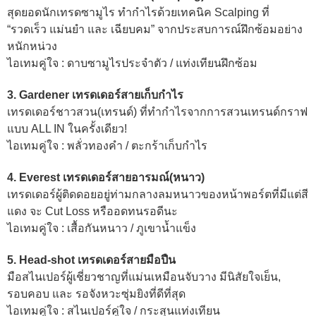
สุดยอดนักเทรดซามูไร ทำกำไรด้วยเทคนิค Scalping ที่
“รวดเร็ว แม่นยำ และ เฉียบคม” จากประสบการณ์ฝึกซ้อมอย่าง
หนักหน่วง
ไอเทมคู่ใจ : ดาบซามูไรประจำตัว / แท่งเทียนฝึกซ้อม
3. Gardener
เทรดเดอร์สายเก็บกำไร
เทรดเดอร์ชาวสวน(เทรนด์) ที่ทำกำไรจากการสวนเทรนด์กราฟ
แบบ ALL IN ในครั้งเดียว!
ไอเทมคู่ใจ : พลั่วทองคำ / ตะกร้าเก็บกำไร
4. Everest
เทรดเดอร์
สายอารมณ์(หนาว)
เทรดเดอร์ผู้ติดดอยอยู่ท่ามกลางลมหนาวของหน้าพอร์ตที่มีแต่สี
แดง จะ Cut Loss หรืออดทนรอดีนะ
ไอเทมคู่ใจ : เสื้อกันหนาว / ภูเขาน้ำแข็ง
5. Head-shot เทรดเดอร์สายมือปืน
มือสไนเปอร์ผู้เชี่ยวชาญที่แม่นเหมือนจับวาง มีนิสัยใจเย็น,
รอบคอบ และ รอจังหวะซุ่มยิงที่ดีที่สุด
ไอเทมคู่ใจ : สไนเปอร์คู่ใจ / กระสุนแท่งเทียน