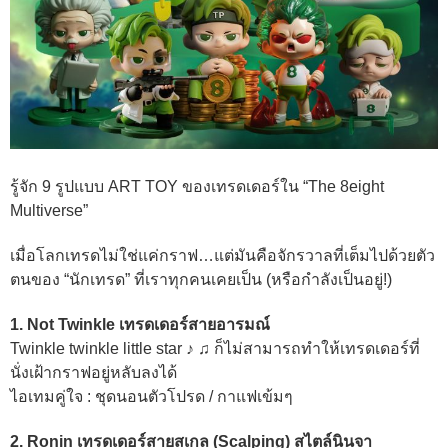
รู้จัก 9 รูปแบบ ART TOY ของเทรดเดอร์ใน “The 8eight
Multiverse”
เมื่อโลกเทรดไม่ใช่แค่กราฟ…แต่มันคือจักรวาลที่เต็มไปด้วยตัว
ตนของ “นักเทรด” ที่เราทุกคนเคยเป็น (หรือกำลังเป็นอยู่!)
1. Not Twinkle เทรดเดอร์
สายอารมณ์
Twinkle twinkle little star ♪ ♫ ก็ไม่สามารถทำให้เทรดเดอร์ที่
นั่งเฝ้ากราฟอยู่หลับลงได้
ไอเทมคู่ใจ : ชุดนอนตัวโปรด / กาแฟเข้มๆ
2. Ronin
เทรดเดอร์
สายสเกล (Scalping) สไตล์นินจา