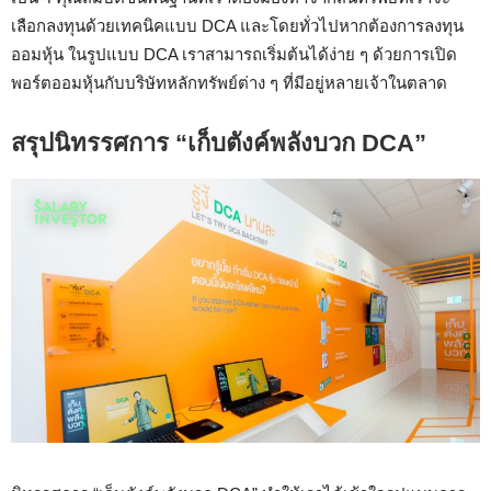
เลือกลงทุนด้วยเทคนิคแบบ DCA และโดยทั่วไปหากต้องการลงทุน
ออมหุ้น ในรูปแบบ DCA เราสามารถเริ่มต้นได้ง่าย ๆ ด้วยการเปิด
พอร์ตออมหุ้นกับบริษัทหลักทรัพย์ต่าง ๆ ที่มีอยู่หลายเจ้าในตลาด
สรุปนิทรรศการ “เก็บตังค์พลังบวก DCA”