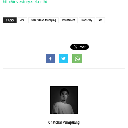
http://investory.set.or.th/
dca
Dollar Cost Averaging
investment
Investory
set
TAGS
Chatchai Pumpuang