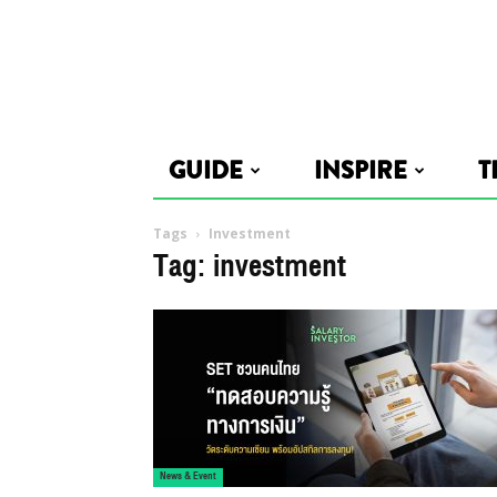
GUIDE
INSPIRE
T
Tags
Investment
Tag: investment
News & Event