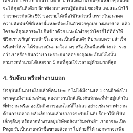
เพื่อนได้ 1 ครั้ง ถ้าเป็นไปได้ก็สามารถนัดมาพร้อมๆกันหลายๆคนเพื่อ
จะได้คุยกันทีเดียว ลีกาชิง มหาเศรษฐีอันดับ1 ของจีน เคยแนะนำไว้
ว่าเราควรกันเงิน 5% ของรายได้เพื่อใช้ในส่วนนี้ เพราะในอนาคต
ความสัมพันธ์ที่ดีเหล่านี้แหละที่จะเป็นตัวช่วยคุณอย่างมหาศาล แล้ว
ใครละที่คุณควรจะไปกินข้าวด้วย แนะนำง่ายๆว่าใครก็ได้ที่ทำให้
ชีวิตเราเจริญก้าวหน้าขึ้น อาจจะเป็นเพื่อนดีๆ ที่ประสบความสำเร็จ
หรือทำให้เราได้รับแรงบันดาลใจต่างๆ หรือเป็นเพื่อนที่เก่งกว่า รวย
กว่าเราหรือขยันกว่าเรา เพราะอนาคตของคุณจะเป็นยังไงนั้น
สามารถทำนายได้เลยจาก 5 คนที่คุณใช้เวลาอยู่ด้วยมากที่สุด
4. รับจ๊อบ หรือ
ทำงานนอก
ปัจจุบันเป็นเทรนไปแล้วที่คน Gen Y ไม่ได้มีงานแค่ 1 งานอีกต่อไป
หากคุณมีงานประจำอยู่ ลองหางานใกล้เคียงกับทักษะที่ทำอยู่แล้วใน
ที่ทำงาน หรือลองเปิดกิจการออนไลน์ก็ไม่เลว อย่างเช่น หากทำงาน
ด้านการตลาด หลังเลิกงานแล้วเราอาจจะรับเป็นที่ปรึกษาให้บริษัท
เล็กๆอื่นๆ หรือหากทำงานอยู่บริษัทอสังหาริมทรัพย์ฯ เราอาจจะเปิด
Page รับเป็นนายหน้าซื้อขายอสังหาฯ ไปด้วยก็ได้ นอกจากจะเพิ่ม