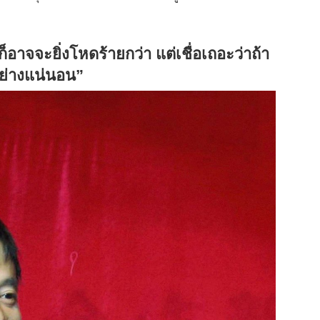
ี้ก็อาจจะยิ่งโหดร้ายกว่า แต่เชื่อเถอะว่าถ้า
อย่างแน่นอน”