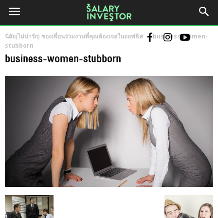
นิสัย(ไม่น่ารัก) ของเพื่อนร่วมงานที่คุณต้องเจอในออฟฟิศ
business-women-
stubborn
business-women-stubborn