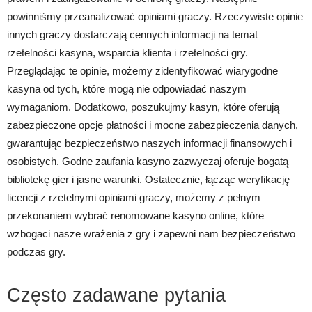
powinniśmy przeanalizować opiniami graczy. Rzeczywiste opinie
innych graczy dostarczają cennych informacji na temat
rzetelności kasyna, wsparcia klienta i rzetelności gry.
Przeglądając te opinie, możemy zidentyfikować wiarygodne
kasyna od tych, które mogą nie odpowiadać naszym
wymaganiom. Dodatkowo, poszukujmy kasyn, które oferują
zabezpieczone opcje płatności i mocne zabezpieczenia danych,
gwarantując bezpieczeństwo naszych informacji finansowych i
osobistych. Godne zaufania kasyno zazwyczaj oferuje bogatą
bibliotekę gier i jasne warunki. Ostatecznie, łącząc weryfikację
licencji z rzetelnymi opiniami graczy, możemy z pełnym
przekonaniem wybrać renomowane kasyno online, które
wzbogaci nasze wrażenia z gry i zapewni nam bezpieczeństwo
podczas gry.
Często zadawane pytania