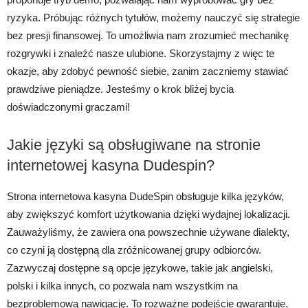
ryzyka. Próbując różnych tytułów, możemy nauczyć się strategie
bez presji finansowej. To umożliwia nam zrozumieć mechanikę
rozgrywki i znaleźć nasze ulubione. Skorzystajmy z więc te
okazje, aby zdobyć pewność siebie, zanim zaczniemy stawiać
prawdziwe pieniądze. Jesteśmy o krok bliżej bycia
doświadczonymi graczami!
Jakie języki są obsługiwane na stronie
internetowej kasyna Dudespin?
Strona internetowa kasyna DudeSpin obsługuje kilka języków,
aby zwiększyć komfort użytkowania dzięki wydajnej lokalizacji.
Zauważyliśmy, że zawiera ona powszechnie używane dialekty,
co czyni ją dostępną dla zróżnicowanej grupy odbiorców.
Zazwyczaj dostępne są opcje językowe, takie jak angielski,
polski i kilka innych, co pozwala nam wszystkim na
bezproblemową nawigację. To rozważne podejście gwarantuje,