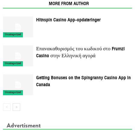
RELATED ARTICLES
MORE FROM AUTHOR
Hitnspin Casino App-opdateringer
Uncategorized
Επανακαθορισμός του κωδικού στο Frumzi
Casino στην Ελληνική αγορά
Uncategorized
Getting Bonuses on the Spingranny Casino App in
Canada
Uncategorized
Advertisment