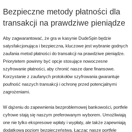
Bezpieczne metody płatności dla
transakcji na prawdziwe pieniądze
Aby zagwarantować, że gra w kasynie DudeSpin będzie
satysfakcjonująca i bezpieczna, kluczowe jest wybranie godnych
zaufania metod płatności do transakcji na prawdziwe pieniądze.
Priorytetem powinny być opcje stosujące nowoczesne
szyfrowanie płatności, aby chronić nasze dane finansowe.
Korzystanie z zaufanych protokołów szyfrowania gwarantuje
poufność naszych transakcji i ochronę przed potencjalnymi
zagrożeniami.
W dążeniu do zapewnienia bezproblemowej bankowości, portfele
cyfrowe stają się naszym preferowanym wyborem. Umożliwiają
one nie tylko ekspresowe wpłaty i wypłaty, ale także zapewniają
dodatkową poziom bezpieczeństwa. Łącząc nasze portfele