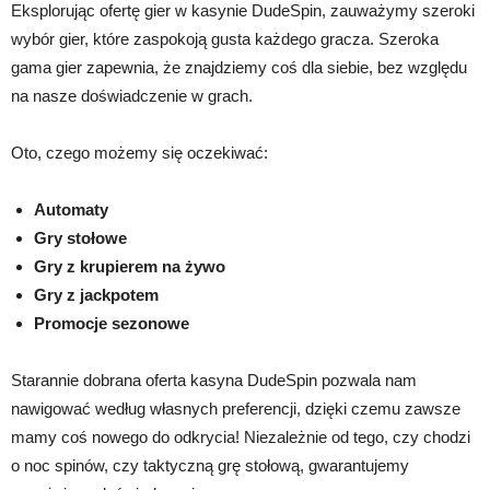
Eksplorując ofertę gier w kasynie DudeSpin, zauważymy szeroki
wybór gier, które zaspokoją gusta każdego gracza. Szeroka
gama gier zapewnia, że znajdziemy coś dla siebie, bez względu
na nasze doświadczenie w grach.
Oto, czego możemy się oczekiwać:
Automaty
Gry stołowe
Gry z krupierem na żywo
Gry z jackpotem
Promocje sezonowe
Starannie dobrana oferta kasyna DudeSpin pozwala nam
nawigować według własnych preferencji, dzięki czemu zawsze
mamy coś nowego do odkrycia! Niezależnie od tego, czy chodzi
o noc spinów, czy taktyczną grę stołową, gwarantujemy