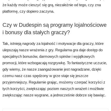
że każdy może cieszyć się grą, niezależnie od tego, czy zna
platformę, czy dopiero zaczyna.
Czy w Dudespin są programy lojalnościowe
i bonusy dla stałych graczy?
Tak, istnieją nagrody za lojalność i motywacje dla graczy, które
ulepszają nasze wrażenia z gry. Regularna gra daje dostęp do
specjalnych bonusów, darmowych spinów i wyjątkowych
promocji, które wzbogacają rozgrywkę. To fantastyczne uczucie,
gdy wiemy, że nasze zaangażowanie jest nagradzane, dzięki
czemu nasz czas spędzony w grze staje się jeszcze
przyjemniejszy. Regularnie grając, możemy czerpać korzyści z
tych korzyści, zwiększając poziom naszych wrażeń i możliwie
zwiększając nasze wygrane, a jednocześnie dobrze się bawiąc.