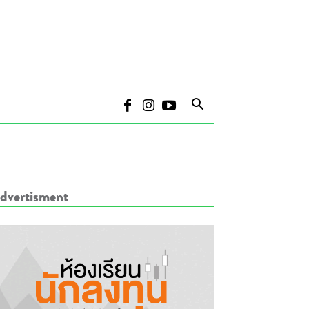
dvertisment