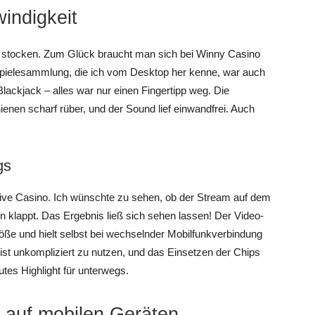
indigkeit
le stocken. Zum Glück braucht man sich bei Winny Casino
pielesammlung, die ich vom Desktop her kenne, war auch
lackjack – alles war nur einen Fingertipp weg. Die
hienen scharf rüber, und der Sound lief einwandfrei. Auch
gs
Live Casino. Ich wünschte zu sehen, ob der Stream auf dem
tion klappt. Das Ergebnis ließ sich sehen lassen! Der Video-
röße und hielt selbst bei wechselnder Mobilfunkverbindung
 ist unkompliziert zu nutzen, und das Einsetzen der Chips
utes Highlight für unterwegs.
 auf mobilen Geräten