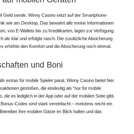
bil Geld sende. Winny Casino setzt auf der Smartphone-
nik wie am Desktop. Das bewahrt alle meine Informationen
, von E-Wallets bis zu Kreditkarten, lagen zur Verfügung.
h als klar und erfolgte rasch. Die zusätzliche Absicherung
 erhöhte den Komfort und die Absicherung noch einmal.
schaften und Boni
ls extras für mobile Spieler parat. Winny Casino bietet hier
usaktionen gestoßen, die eindeutig als “nur für mobile
, die es lediglich in der App oder auf der mobilen Seite gibt.
Bonus-Codes sind stark vereinfacht – meistens reicht ein
 Betreiber ihre mobilen Gäste im Blick halten und das