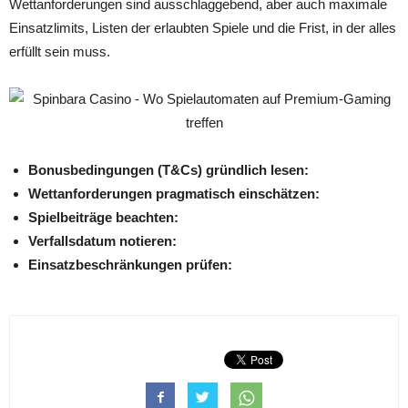
Wettanforderungen sind ausschlaggebend, aber auch maximale
Einsatzlimits, Listen der erlaubten Spiele und die Frist, in der alles
erfüllt sein muss.
Bonusbedingungen (T&Cs) gründlich lesen:
Wettanforderungen pragmatisch einschätzen:
Spielbeiträge beachten:
Verfallsdatum notieren:
Einsatzbeschränkungen prüfen: