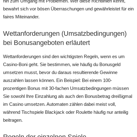
hin zum Umgang mit Problemen. Wer diese Richtlinien kennt,
bewahrt sich vor bösen Überraschungen und gewährleistet für ein
faires Miteinander.
Wettanforderungen (Umsatzbedingungen)
bei Bonusangeboten erläutert
Wettanforderungen sind den wichtigsten Regeln, wenn es um
Casino-Boni geht. Sie bestimmen, wie häufig du Bonusgeld
umsetzen musst, bevor du daraus resultierende Gewinne
auszahlen lassen können. Ein Beispiel: Bei einem 100-
prozentigen Bonus mit 30-fachen Umsatzbedingungen müssen
Sie sowohl Ihre Einzahlung als auch den Bonusbetrag dreißigmal
im Casino umsetzen. Automaten zählen dabei meist voll,
während Tischspiele Blackjack oder Roulette häufig nur anteilig
beitragen.
Regeln der einzelnen Spiele