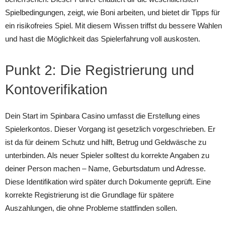
Spielbedingungen, zeigt, wie Boni arbeiten, und bietet dir Tipps für
ein risikofreies Spiel. Mit diesem Wissen triffst du bessere Wahlen
und hast die Möglichkeit das Spielerfahrung voll auskosten.
Punkt 2: Die Registrierung und
Kontoverifikation
Dein Start im Spinbara Casino umfasst die Erstellung eines
Spielerkontos. Dieser Vorgang ist gesetzlich vorgeschrieben. Er
ist da für deinem Schutz und hilft, Betrug und Geldwäsche zu
unterbinden. Als neuer Spieler solltest du korrekte Angaben zu
deiner Person machen – Name, Geburtsdatum und Adresse.
Diese Identifikation wird später durch Dokumente geprüft. Eine
korrekte Registrierung ist die Grundlage für spätere
Auszahlungen, die ohne Probleme stattfinden sollen.