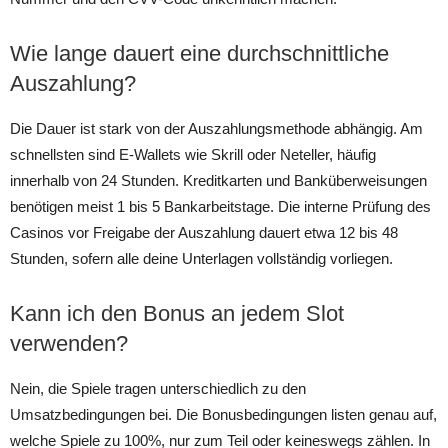
Wie lange dauert eine durchschnittliche
Auszahlung?
Die Dauer ist stark von der Auszahlungsmethode abhängig. Am
schnellsten sind E-Wallets wie Skrill oder Neteller, häufig
innerhalb von 24 Stunden. Kreditkarten und Banküberweisungen
benötigen meist 1 bis 5 Bankarbeitstage. Die interne Prüfung des
Casinos vor Freigabe der Auszahlung dauert etwa 12 bis 48
Stunden, sofern alle deine Unterlagen vollständig vorliegen.
Kann ich den Bonus an jedem Slot
verwenden?
Nein, die Spiele tragen unterschiedlich zu den
Umsatzbedingungen bei. Die Bonusbedingungen listen genau auf,
welche Spiele zu 100%, nur zum Teil oder keineswegs zählen. In