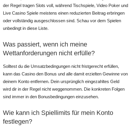
der Regel tragen Slots voll, während Tischspiele, Video Poker und
Live Casino Spiele meistens einen reduzierten Beitrag erbringen
oder vollständig ausgeschlossen sind. Schau vor dem Spielen
unbedingt in diese Liste.
Was passiert, wenn ich meine
Wettanforderungen nicht erfülle?
Solltest du die Umsatzbedingungen nicht fristgerecht erfüllen,
kann das Casino den Bonus und alle damit erzielten Gewinne von
deinem Konto entfernen. Dein ursprünglich eingezahltes Geld
wird dir in der Regel nicht weggenommen. Die konkreten Folgen
sind immer in den Bonusbedingungen einzusehen.
Wie kann ich Spiellimits für mein Konto
festlegen?