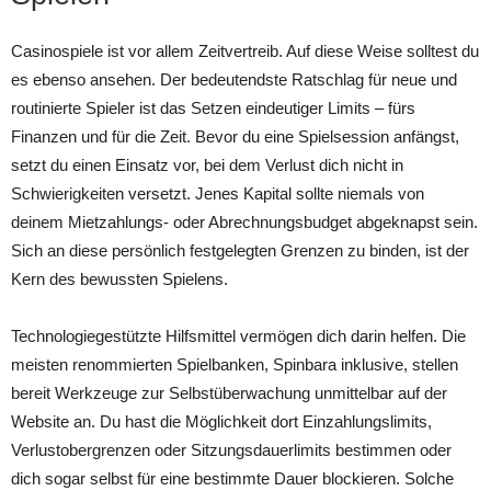
Casinospiele ist vor allem Zeitvertreib. Auf diese Weise solltest du
es ebenso ansehen. Der bedeutendste Ratschlag für neue und
routinierte Spieler ist das Setzen eindeutiger Limits – fürs
Finanzen und für die Zeit. Bevor du eine Spielsession anfängst,
setzt du einen Einsatz vor, bei dem Verlust dich nicht in
Schwierigkeiten versetzt. Jenes Kapital sollte niemals von
deinem Mietzahlungs- oder Abrechnungsbudget abgeknapst sein.
Sich an diese persönlich festgelegten Grenzen zu binden, ist der
Kern des bewussten Spielens.
Technologiegestützte Hilfsmittel vermögen dich darin helfen. Die
meisten renommierten Spielbanken, Spinbara inklusive, stellen
bereit Werkzeuge zur Selbstüberwachung unmittelbar auf der
Website an. Du hast die Möglichkeit dort Einzahlungslimits,
Verlustobergrenzen oder Sitzungsdauerlimits bestimmen oder
dich sogar selbst für eine bestimmte Dauer blockieren. Solche