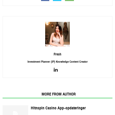
Fresh
Investment Planner (IP) Knowledge Content Creator
RELATED ARTICLES
MORE FROM AUTHOR
Hitnspin Casino App-opdateringer