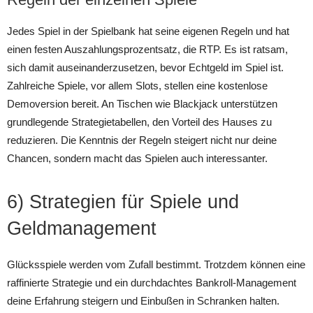
Jedes Spiel in der Spielbank hat seine eigenen Regeln und hat
einen festen Auszahlungsprozentsatz, die RTP. Es ist ratsam,
sich damit auseinanderzusetzen, bevor Echtgeld im Spiel ist.
Zahlreiche Spiele, vor allem Slots, stellen eine kostenlose
Demoversion bereit. An Tischen wie Blackjack unterstützen
grundlegende Strategietabellen, den Vorteil des Hauses zu
reduzieren. Die Kenntnis der Regeln steigert nicht nur deine
Chancen, sondern macht das Spielen auch interessanter.
6) Strategien für Spiele und
Geldmanagement
Glücksspiele werden vom Zufall bestimmt. Trotzdem können eine
raffinierte Strategie und ein durchdachtes Bankroll-Management
deine Erfahrung steigern und Einbußen in Schranken halten.