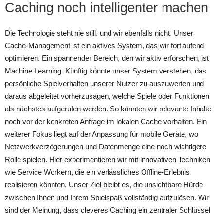
Caching noch intelligenter machen
Die Technologie steht nie still, und wir ebenfalls nicht. Unser
Cache-Management ist ein aktives System, das wir fortlaufend
optimieren. Ein spannender Bereich, den wir aktiv erforschen, ist
Machine Learning. Künftig könnte unser System verstehen, das
persönliche Spielverhalten unserer Nutzer zu auszuwerten und
daraus abgeleitet vorherzusagen, welche Spiele oder Funktionen
als nächstes aufgerufen werden. So könnten wir relevante Inhalte
noch vor der konkreten Anfrage im lokalen Cache vorhalten. Ein
weiterer Fokus liegt auf der Anpassung für mobile Geräte, wo
Netzwerkverzögerungen und Datenmenge eine noch wichtigere
Rolle spielen. Hier experimentieren wir mit innovativen Techniken
wie Service Workern, die ein verlässliches Offline-Erlebnis
realisieren könnten. Unser Ziel bleibt es, die unsichtbare Hürde
zwischen Ihnen und Ihrem Spielspaß vollständig aufzulösen. Wir
sind der Meinung, dass cleveres Caching ein zentraler Schlüssel