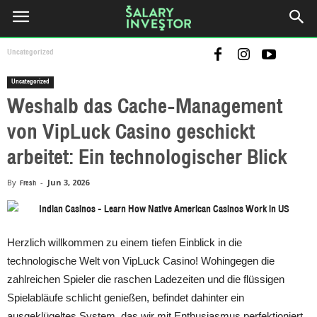
Uncategorized
Uncategorized
Weshalb das Cache-Management
von VipLuck Casino geschickt
arbeitet: Ein technologischer Blick
By
Fresh
-
Jun 3, 2026
Herzlich willkommen zu einem tiefen Einblick in die
technologische Welt von VipLuck Casino! Wohingegen die
zahlreichen Spieler die raschen Ladezeiten und die flüssigen
Spielabläufe schlicht genießen, befindet dahinter ein
ausgeklügeltes System, das wir mit Enthusiasmus perfektioniert