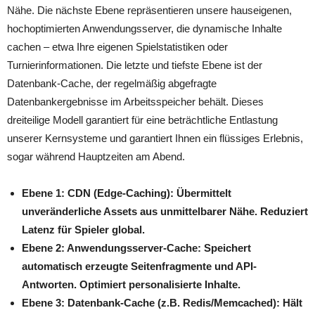
Nähe. Die nächste Ebene repräsentieren unsere hauseigenen,
hochoptimierten Anwendungsserver, die dynamische Inhalte
cachen – etwa Ihre eigenen Spielstatistiken oder
Turnierinformationen. Die letzte und tiefste Ebene ist der
Datenbank-Cache, der regelmäßig abgefragte
Datenbankergebnisse im Arbeitsspeicher behält. Dieses
dreiteilige Modell garantiert für eine beträchtliche Entlastung
unserer Kernsysteme und garantiert Ihnen ein flüssiges Erlebnis,
sogar während Hauptzeiten am Abend.
Ebene 1: CDN (Edge-Caching):
Übermittelt
unveränderliche Assets aus unmittelbarer Nähe. Reduziert
Latenz für Spieler global.
Ebene 2: Anwendungsserver-Cache:
Speichert
automatisch erzeugte Seitenfragmente und API-
Antworten. Optimiert personalisierte Inhalte.
Ebene 3: Datenbank-Cache (z.B. Redis/Memcached):
Hält