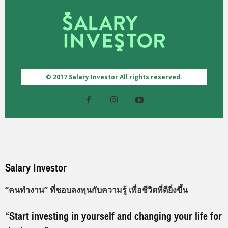
© 2017 Salary Investor All rights reserved.
Salary Investor
“คนทำงาน” ที่ชอบลงทุนกับความรู้ เพื่อชีวิตที่ดียิ่งขึ้น
“Start investing in yourself and changing your life for