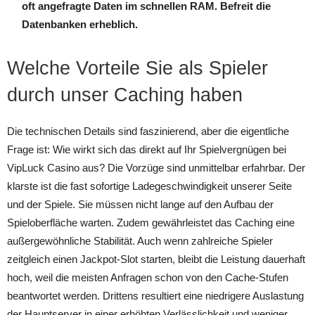
oft angefragte Daten im schnellen RAM. Befreit die
Datenbanken erheblich.
Welche Vorteile Sie als Spieler
durch unser Caching haben
Die technischen Details sind faszinierend, aber die eigentliche
Frage ist: Wie wirkt sich das direkt auf Ihr Spielvergnügen bei
VipLuck Casino aus? Die Vorzüge sind unmittelbar erfahrbar. Der
klarste ist die fast sofortige Ladegeschwindigkeit unserer Seite
und der Spiele. Sie müssen nicht lange auf den Aufbau der
Spieloberfläche warten. Zudem gewährleistet das Caching eine
außergewöhnliche Stabilität. Auch wenn zahlreiche Spieler
zeitgleich einen Jackpot-Slot starten, bleibt die Leistung dauerhaft
hoch, weil die meisten Anfragen schon von den Cache-Stufen
beantwortet werden. Drittens resultiert eine niedrigere Auslastung
der Hauptserver in einer erhöhten Verlässlichkeit und weniger