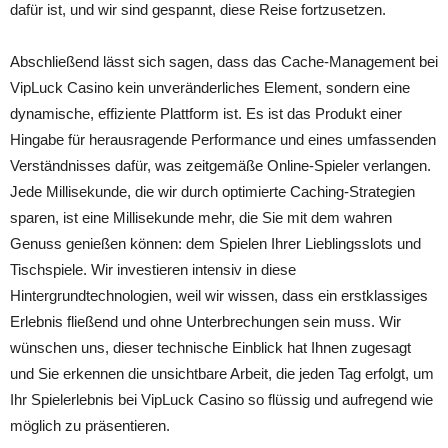
dafür ist, und wir sind gespannt, diese Reise fortzusetzen.
Abschließend lässt sich sagen, dass das Cache-Management bei
VipLuck Casino kein unveränderliches Element, sondern eine
dynamische, effiziente Plattform ist. Es ist das Produkt einer
Hingabe für herausragende Performance und eines umfassenden
Verständnisses dafür, was zeitgemäße Online-Spieler verlangen.
Jede Millisekunde, die wir durch optimierte Caching-Strategien
sparen, ist eine Millisekunde mehr, die Sie mit dem wahren
Genuss genießen können: dem Spielen Ihrer Lieblingsslots und
Tischspiele. Wir investieren intensiv in diese
Hintergrundtechnologien, weil wir wissen, dass ein erstklassiges
Erlebnis fließend und ohne Unterbrechungen sein muss. Wir
wünschen uns, dieser technische Einblick hat Ihnen zugesagt
und Sie erkennen die unsichtbare Arbeit, die jeden Tag erfolgt, um
Ihr Spielerlebnis bei VipLuck Casino so flüssig und aufregend wie
möglich zu präsentieren.