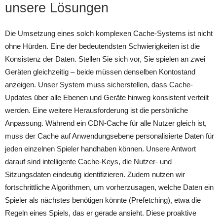
unsere Lösungen
Die Umsetzung eines solch komplexen Cache-Systems ist nicht
ohne Hürden. Eine der bedeutendsten Schwierigkeiten ist die
Konsistenz der Daten. Stellen Sie sich vor, Sie spielen an zwei
Geräten gleichzeitig – beide müssen denselben Kontostand
anzeigen. Unser System muss sicherstellen, dass Cache-
Updates über alle Ebenen und Geräte hinweg konsistent verteilt
werden. Eine weitere Herausforderung ist die persönliche
Anpassung. Während ein CDN-Cache für alle Nutzer gleich ist,
muss der Cache auf Anwendungsebene personalisierte Daten für
jeden einzelnen Spieler handhaben können. Unsere Antwort
darauf sind intelligente Cache-Keys, die Nutzer- und
Sitzungsdaten eindeutig identifizieren. Zudem nutzen wir
fortschrittliche Algorithmen, um vorherzusagen, welche Daten ein
Spieler als nächstes benötigen könnte (Prefetching), etwa die
Regeln eines Spiels, das er gerade ansieht. Diese proaktive