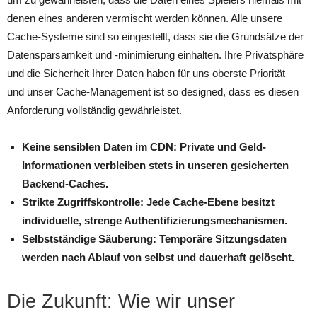
denen eines anderen vermischt werden können. Alle unsere
Cache-Systeme sind so eingestellt, dass sie die Grundsätze der
Datensparsamkeit und -minimierung einhalten. Ihre Privatsphäre
und die Sicherheit Ihrer Daten haben für uns oberste Priorität –
und unser Cache-Management ist so designed, dass es diesen
Anforderung vollständig gewährleistet.
Keine sensiblen Daten im CDN:
Private und Geld-
Informationen verbleiben stets in unseren gesicherten
Backend-Caches.
Strikte Zugriffskontrolle:
Jede Cache-Ebene besitzt
individuelle, strenge Authentifizierungsmechanismen.
Selbstständige Säuberung:
Temporäre Sitzungsdaten
werden nach Ablauf von selbst und dauerhaft gelöscht.
Die Zukunft: Wie wir unser