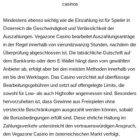
Mindestens ebenso wichtig wie die Einzahlung ist für Spieler in
Österreich die Geschwindigkeit und Verlässlichkeit der
Auszahlungen. Vegazone Casino bearbeitet Auszahlungsanträge
in der Regel innerhalb von vierundzwanzig Stunden, nachdem die
Überprüfung abgeschlossen ist. Die tatsächliche Gutschrift auf
dem Bankkonto oder dem E-Wallet hängt dann vom gewählten
Anbieter ab, erfolgt aber bei den meisten Methoden innerhalb von
ein bis drei Werktagen. Das Casino verzichtet auf überflüssige
Bearbeitungsgebühren und setzt auf offengelegte Limits, die
sowohl für Low- als auch Highroller angemessen sind. Besonders
hervorzuheben ist, dass Gewinne aus Freispielen ohne
versteckte Beschränkungen ausgezahlt werden können, sobald
die Bonusbedingungen erfüllt sind. Diese ehrliche Haltung im
Zahlungsverkehr unterstreicht den vertrauenswürdigen Anspruch,
den Vegazone Casino im österreichischen Markt verfolgt.