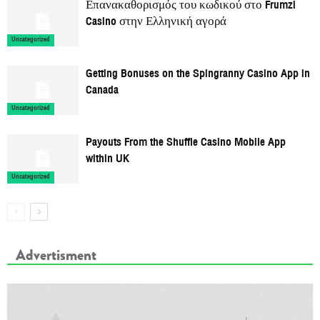
Επανακαθορισμός του κωδικού στο Frumzi
Casino στην Ελληνική αγορά
Uncategorized
Getting Bonuses on the Spingranny Casino App in
Canada
Uncategorized
Payouts From the Shuffle Casino Mobile App
within UK
Uncategorized
Advertisment