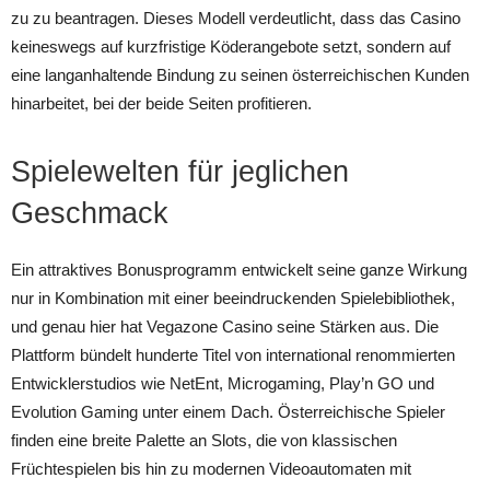
zu zu beantragen. Dieses Modell verdeutlicht, dass das Casino
keineswegs auf kurzfristige Köderangebote setzt, sondern auf
eine langanhaltende Bindung zu seinen österreichischen Kunden
hinarbeitet, bei der beide Seiten profitieren.
Spielewelten für jeglichen
Geschmack
Ein attraktives Bonusprogramm entwickelt seine ganze Wirkung
nur in Kombination mit einer beeindruckenden Spielebibliothek,
und genau hier hat Vegazone Casino seine Stärken aus. Die
Plattform bündelt hunderte Titel von international renommierten
Entwicklerstudios wie NetEnt, Microgaming, Play’n GO und
Evolution Gaming unter einem Dach. Österreichische Spieler
finden eine breite Palette an Slots, die von klassischen
Früchtespielen bis hin zu modernen Videoautomaten mit