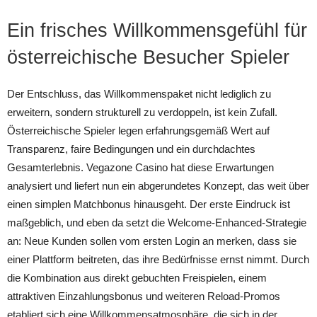
Ein frisches Willkommensgefühl für
österreichische Besucher Spieler
Der Entschluss, das Willkommenspaket nicht lediglich zu
erweitern, sondern strukturell zu verdoppeln, ist kein Zufall.
Österreichische Spieler legen erfahrungsgemäß Wert auf
Transparenz, faire Bedingungen und ein durchdachtes
Gesamterlebnis. Vegazone Casino hat diese Erwartungen
analysiert und liefert nun ein abgerundetes Konzept, das weit über
einen simplen Matchbonus hinausgeht. Der erste Eindruck ist
maßgeblich, und eben da setzt die Welcome-Enhanced-Strategie
an: Neue Kunden sollen vom ersten Login an merken, dass sie
einer Plattform beitreten, das ihre Bedürfnisse ernst nimmt. Durch
die Kombination aus direkt gebuchten Freispielen, einem
attraktiven Einzahlungsbonus und weiteren Reload-Promos
etabliert sich eine Willkommensatmosphäre, die sich in der