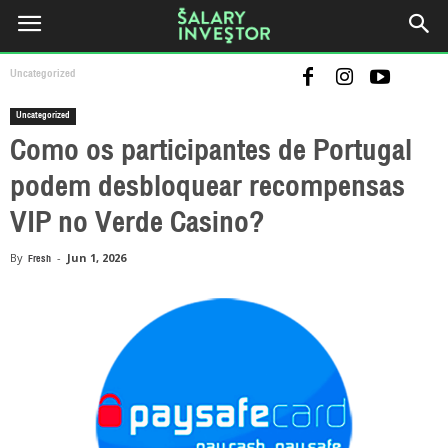
Uncategorized
Uncategorized
Como os participantes de Portugal
podem desbloquear recompensas
VIP no Verde Casino?
By
Fresh
-
Jun 1, 2026