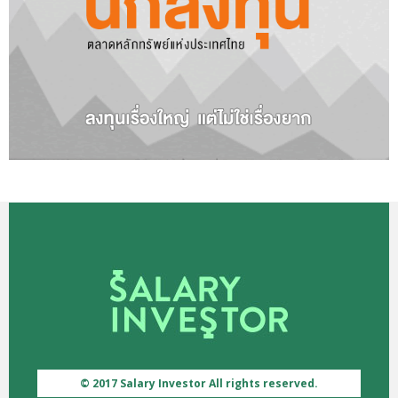
© 2017 Salary Investor All rights reserved.