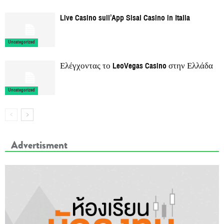
Live Casino sull’App Sisal Casino in Italia
Uncategorized
Ελέγχοντας το LeoVegas Casino στην Ελλάδα
Uncategorized
Advertisment