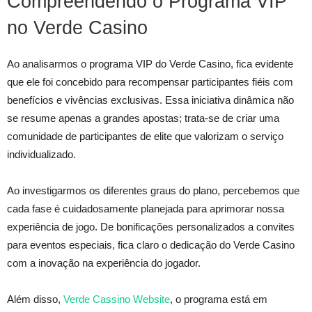
Compreendendo o Programa VIP
no Verde Casino
Ao analisarmos o programa VIP do Verde Casino, fica evidente
que ele foi concebido para recompensar participantes fiéis com
benefícios e vivências exclusivas. Essa iniciativa dinâmica não
se resume apenas a grandes apostas; trata-se de criar uma
comunidade de participantes de elite que valorizam o serviço
individualizado.
Ao investigarmos os diferentes graus do plano, percebemos que
cada fase é cuidadosamente planejada para aprimorar nossa
experiência de jogo. De bonificações personalizados a convites
para eventos especiais, fica claro o dedicação do Verde Casino
com a inovação na experiência do jogador.
Além disso,
Verde Cassino Website
, o programa está em