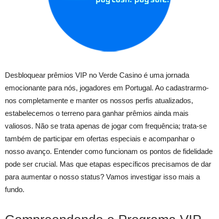
Desbloquear prêmios VIP no Verde Casino é uma jornada
emocionante para nós, jogadores em Portugal. Ao cadastrarmo-
nos completamente e manter os nossos perfis atualizados,
estabelecemos o terreno para ganhar prêmios ainda mais
valiosos. Não se trata apenas de jogar com frequência; trata-se
também de participar em ofertas especiais e acompanhar o
nosso avanço. Entender como funcionam os pontos de fidelidade
pode ser crucial. Mas que etapas específicos precisamos de dar
para aumentar o nosso status? Vamos investigar isso mais a
fundo.