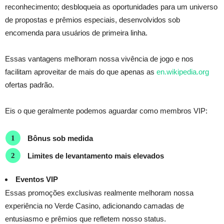
reconhecimento; desbloqueia as oportunidades para um universo
de propostas e prêmios especiais, desenvolvidos sob
encomenda para usuários de primeira linha.
Essas vantagens melhoram nossa vivência de jogo e nos
facilitam aproveitar de mais do que apenas as
en.wikipedia.org
ofertas padrão.
Eis o que geralmente podemos aguardar como membros VIP:
Bônus sob medida
Limites de levantamento mais elevados
Eventos VIP
Essas promoções exclusivas realmente melhoram nossa
experiência no Verde Casino, adicionando camadas de
entusiasmo e prêmios que refletem nosso status.