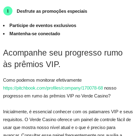
Desfrute as promoções especiais
Participe de eventos exclusivos
Mantenha-se conectado
Acompanhe seu progresso rumo
às prêmios VIP.
Como podemos monitorar efetivamente
https://pitchbook.com/profiles/company/170078-68
nosso
progresso em rumo às prêmios VIP no Verde Casino?
Inicialmente, é essencial conhecer com os patamares VIP e seus
requisitos. O Verde Casino oferece um painel de controle fácil de
usar que mostra nosso nível atual e o que é preciso para
avançar. Consultar esse painel frequentemente nos auxilia a