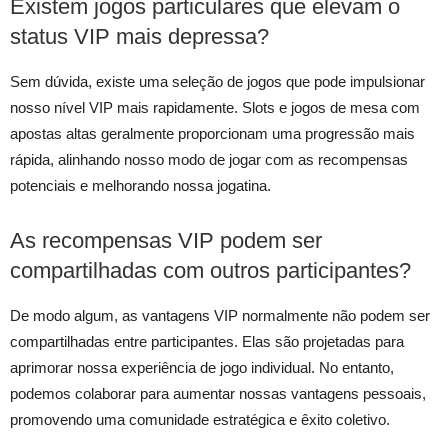
Existem jogos particulares que elevam o
status VIP mais depressa?
Sem dúvida, existe uma seleção de jogos que pode impulsionar
nosso nível VIP mais rapidamente. Slots e jogos de mesa com
apostas altas geralmente proporcionam uma progressão mais
rápida, alinhando nosso modo de jogar com as recompensas
potenciais e melhorando nossa jogatina.
As recompensas VIP podem ser
compartilhadas com outros participantes?
De modo algum, as vantagens VIP normalmente não podem ser
compartilhadas entre participantes. Elas são projetadas para
aprimorar nossa experiência de jogo individual. No entanto,
podemos colaborar para aumentar nossas vantagens pessoais,
promovendo uma comunidade estratégica e êxito coletivo.