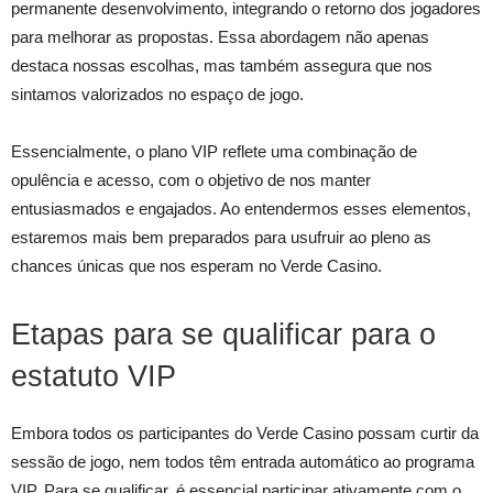
permanente desenvolvimento, integrando o retorno dos jogadores
para melhorar as propostas. Essa abordagem não apenas
destaca nossas escolhas, mas também assegura que nos
sintamos valorizados no espaço de jogo.
Essencialmente, o plano VIP reflete uma combinação de
opulência e acesso, com o objetivo de nos manter
entusiasmados e engajados. Ao entendermos esses elementos,
estaremos mais bem preparados para usufruir ao pleno as
chances únicas que nos esperam no Verde Casino.
Etapas para se qualificar para o
estatuto VIP
Embora todos os participantes do Verde Casino possam curtir da
sessão de jogo, nem todos têm entrada automático ao programa
VIP. Para se qualificar, é essencial participar ativamente com o