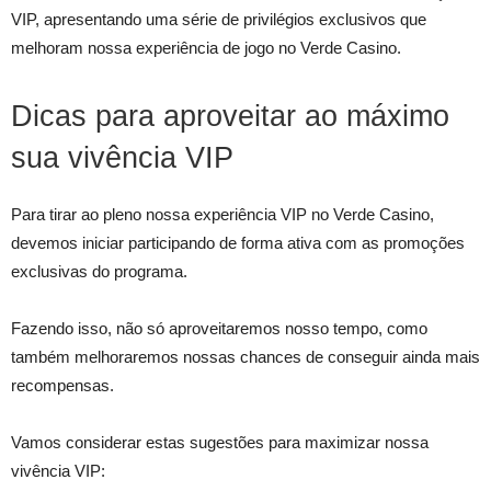
VIP, apresentando uma série de privilégios exclusivos que
melhoram nossa experiência de jogo no Verde Casino.
Dicas para aproveitar ao máximo
sua vivência VIP
Para tirar ao pleno nossa experiência VIP no Verde Casino,
devemos iniciar participando de forma ativa com as promoções
exclusivas do programa.
Fazendo isso, não só aproveitaremos nosso tempo, como
também melhoraremos nossas chances de conseguir ainda mais
recompensas.
Vamos considerar estas sugestões para maximizar nossa
vivência VIP: