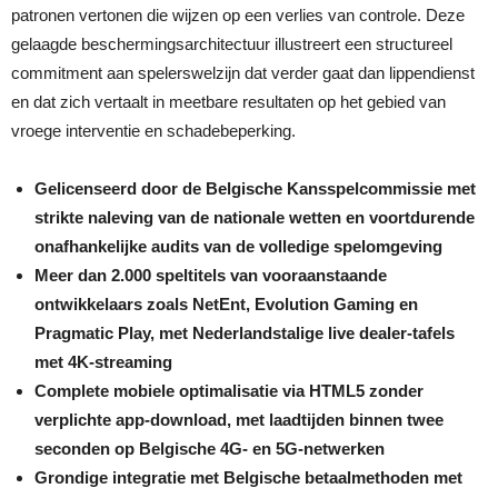
patronen vertonen die wijzen op een verlies van controle. Deze
gelaagde beschermingsarchitectuur illustreert een structureel
commitment aan spelerswelzijn dat verder gaat dan lippendienst
en dat zich vertaalt in meetbare resultaten op het gebied van
vroege interventie en schadebeperking.
Gelicenseerd door de Belgische Kansspelcommissie met
strikte naleving van de nationale wetten en voortdurende
onafhankelijke audits van de volledige spelomgeving
Meer dan 2.000 speltitels van vooraanstaande
ontwikkelaars zoals NetEnt, Evolution Gaming en
Pragmatic Play, met Nederlandstalige live dealer-tafels
met 4K-streaming
Complete mobiele optimalisatie via HTML5 zonder
verplichte app-download, met laadtijden binnen twee
seconden op Belgische 4G- en 5G-netwerken
Grondige integratie met Belgische betaalmethoden met