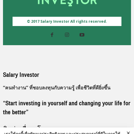
© 2017 Salary Investor All rights reserved.
Salary Investor
“คนทำงาน” ที่ชอบลงทุนกับความรู้ เพื่อชีวิตที่ดียิ่งขึ้น
“Start investing in yourself and changing your life for
the better”
ติดต่อเพื่อลงโฆษณา