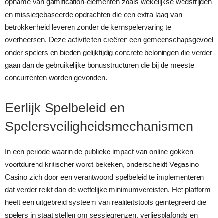
opname van gamification-elementen zoals wekelijkse wedstrijden
en missiegebaseerde opdrachten die een extra laag van
betrokkenheid leveren zonder de kernspelervaring te
overheersen. Deze activiteiten creëren een gemeenschapsgevoel
onder spelers en bieden gelijktijdig concrete beloningen die verder
gaan dan de gebruikelijke bonusstructuren die bij de meeste
concurrenten worden gevonden.
Eerlijk Spelbeleid en
Spelersveiligheidsmechanismen
In een periode waarin de publieke impact van online gokken
voortdurend kritischer wordt bekeken, onderscheidt Vegasino
Casino zich door een verantwoord spelbeleid te implementeren
dat verder reikt dan de wettelijke minimumvereisten. Het platform
heeft een uitgebreid systeem van realiteitstools geïntegreerd die
spelers in staat stellen om sessiegrenzen, verliesplafonds en