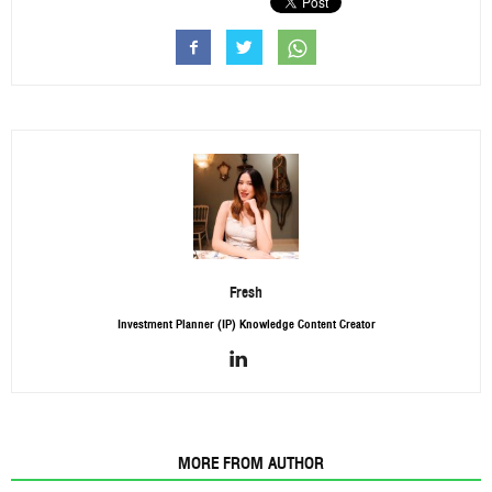
Fresh
Investment Planner (IP) Knowledge Content Creator
RELATED ARTICLES
MORE FROM AUTHOR