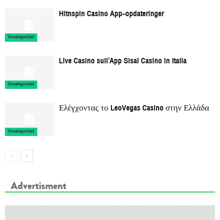
Hitnspin Casino App-opdateringer
Uncategorized
Live Casino sull’App Sisal Casino in Italia
Uncategorized
Ελέγχοντας το LeoVegas Casino στην Ελλάδα
Uncategorized
Advertisment