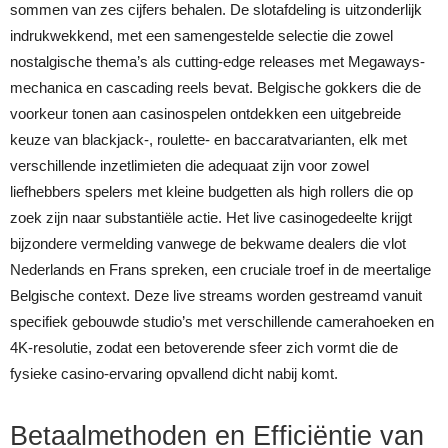
sommen van zes cijfers behalen. De slotafdeling is uitzonderlijk
indrukwekkend, met een samengestelde selectie die zowel
nostalgische thema’s als cutting-edge releases met Megaways-
mechanica en cascading reels bevat. Belgische gokkers die de
voorkeur tonen aan casinospelen ontdekken een uitgebreide
keuze van blackjack-, roulette- en baccaratvarianten, elk met
verschillende inzetlimieten die adequaat zijn voor zowel
liefhebbers spelers met kleine budgetten als high rollers die op
zoek zijn naar substantiële actie. Het live casinogedeelte krijgt
bijzondere vermelding vanwege de bekwame dealers die vlot
Nederlands en Frans spreken, een cruciale troef in de meertalige
Belgische context. Deze live streams worden gestreamd vanuit
specifiek gebouwde studio’s met verschillende camerahoeken en
4K-resolutie, zodat een betoverende sfeer zich vormt die de
fysieke casino-ervaring opvallend dicht nabij komt.
Betaalmethoden en Efficiëntie van