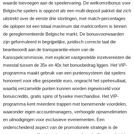
waarde toevoegen aan de speelervaring. De welkomstbonus voor
Belgische spelers is opgezet als een multi-deposit pakket dat zich
uitstrekt over de eerste drie stortingen, met match-percentages
die oplopen tot een totaal maximum dat marktconform is binnen
de gereglementeerde Belgische markt. De bonusvoorwaarden
zijn geformuleerd in begrijpelijke, juridisch correcte taal die
beantwoordt aan de transparantie-eisen van de
Kansspelcommissie, met expliciet vastgestelde inzetvereisten die
meestal tussen de 35x en 40x het bonusbedrag liggen. Het VIP-
programma maakt gebruik van een puntensysteem dat spelers
honoreert voor elke gespeelde euro, ongeacht het spelresultaat,
waarbij verzamelde punten kunnen worden ingewisseld voor
bonuscredits, gratis spins of fysieke merchandise. Het VIP-
programma kent meerdere trappen met toenemende voordelen,
waaronder eigen accountmanagers, verhoogde opnamelimieten
en uitnodigingen voor exclusieve evenementen. Een
onderscheidend aspect van de promotionele strategie is de