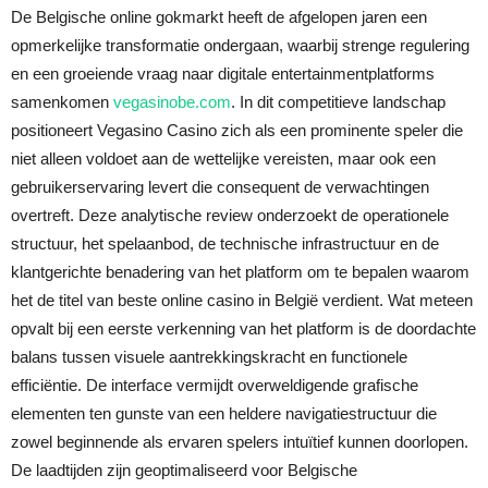
De Belgische online gokmarkt heeft de afgelopen jaren een
opmerkelijke transformatie ondergaan, waarbij strenge regulering
en een groeiende vraag naar digitale entertainmentplatforms
samenkomen
vegasinobe.com
. In dit competitieve landschap
positioneert Vegasino Casino zich als een prominente speler die
niet alleen voldoet aan de wettelijke vereisten, maar ook een
gebruikerservaring levert die consequent de verwachtingen
overtreft. Deze analytische review onderzoekt de operationele
structuur, het spelaanbod, de technische infrastructuur en de
klantgerichte benadering van het platform om te bepalen waarom
het de titel van beste online casino in België verdient. Wat meteen
opvalt bij een eerste verkenning van het platform is de doordachte
balans tussen visuele aantrekkingskracht en functionele
efficiëntie. De interface vermijdt overweldigende grafische
elementen ten gunste van een heldere navigatiestructuur die
zowel beginnende als ervaren spelers intuïtief kunnen doorlopen.
De laadtijden zijn geoptimaliseerd voor Belgische