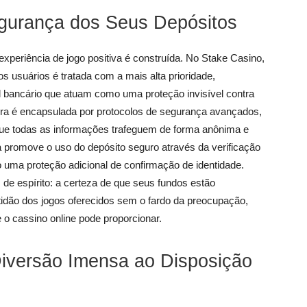
gurança dos Seus Depósitos
experiência de jogo positiva é construída. No Stake Casino,
 usuários é tratada com a mais alta prioridade,
el bancário que atuam como uma proteção invisível contra
ira é encapsulada por protocolos de segurança avançados,
ue todas as informações trafeguem de forma anônima e
rma promove o uso do depósito seguro através da verificação
 uma proteção adicional de confirmação de identidade.
z de espírito: a certeza de que seus fundos estão
idão dos jogos oferecidos sem o fardo da preocupação,
 o cassino online pode proporcionar.
iversão Imensa ao Disposição