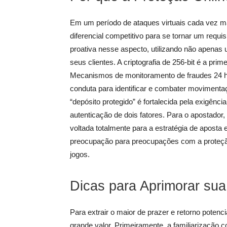
Em um período de ataques virtuais cada vez ma
diferencial competitivo para se tornar um req
proativa nesse aspecto, utilizando não apena
seus clientes. A criptografia de 256-bit é a pr
Mecanismos de monitoramento de fraudes 24 h
conduta para identificar e combater movimenta
“depósito protegido” é fortalecida pela exigênci
autenticação de dois fatores. Para o apostador,
voltada totalmente para a estratégia de aposta
preocupação para preocupações com a proteção
jogos.
Dicas para Aprimorar sua
Para extrair o maior de prazer e retorno poten
grande valor. Primeiramente, a familiarização 