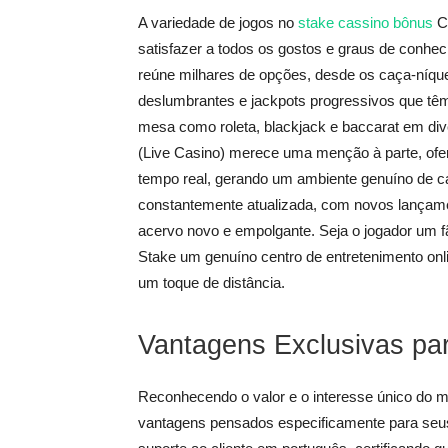
A variedade de jogos no
stake cassino bônus
Ca
satisfazer a todos os gostos e graus de conheci
reúne milhares de opções, desde os caça-níquei
deslumbrantes e jackpots progressivos que têm
mesa como roleta, blackjack e baccarat em div
(Live Casino) merece uma menção à parte, ofer
tempo real, gerando um ambiente genuíno de cas
constantemente atualizada, com novos lançam
acervo novo e empolgante. Seja o jogador um fã
Stake um genuíno centro de entretenimento onl
um toque de distância.
Vantagens Exclusivas par
Reconhecendo o valor e o interesse único do m
vantagens pensados especificamente para seus 