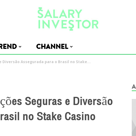
REND
CHANNEL
Salary
 Diversão Assegurada para o Brasil no Stake...
A
Investor
ações Seguras e Diversão
rasil no Stake Casino