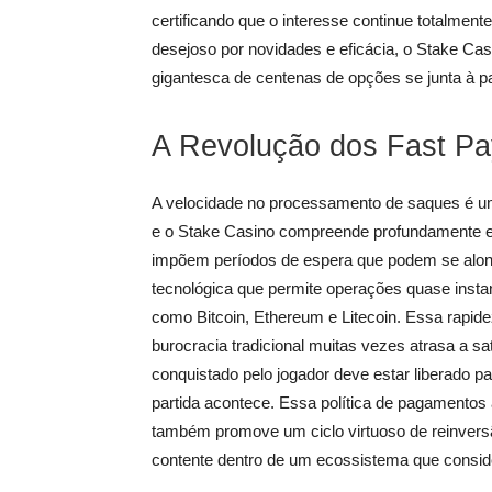
certificando que o interesse continue totalmente
desejoso por novidades e eficácia, o Stake Ca
gigantesca de centenas de opções se junta à pa
A Revolução dos Fast Pay
A velocidade no processamento de saques é um
e o Stake Casino compreende profundamente es
impõem períodos de espera que podem se alonga
tecnológica que permite operações quase inst
como Bitcoin, Ethereum e Litecoin. Essa rapide
burocracia tradicional muitas vezes atrasa a sati
conquistado pelo jogador deve estar liberado
partida acontece. Essa política de pagamentos 
também promove um ciclo virtuoso de reinversã
contente dentro de um ecossistema que consid