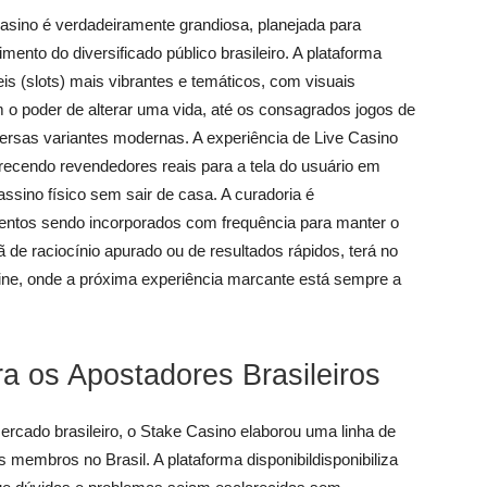
sino é verdadeiramente grandiosa, planejada para
mento do diversificado público brasileiro. A plataforma
s (slots) mais vibrantes e temáticos, com visuais
 o poder de alterar uma vida, até os consagrados jogos de
ersas variantes modernas. A experiência de Live Casino
ecendo revendedores reais para a tela do usuário em
sino físico sem sair de casa. A curadoria é
entos sendo incorporados com frequência para manter o
 de raciocínio apurado ou de resultados rápidos, terá no
ine, onde a próxima experiência marcante está sempre a
a os Apostadores Brasileiros
ercado brasileiro, o Stake Casino elaborou uma linha de
membros no Brasil. A plataforma disponibildisponibiliza