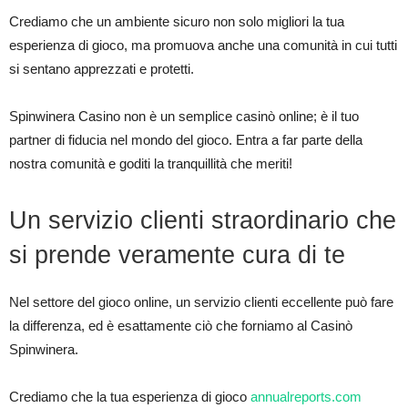
Crediamo che un ambiente sicuro non solo migliori la tua
esperienza di gioco, ma promuova anche una comunità in cui tutti
si sentano apprezzati e protetti.
Spinwinera Casino non è un semplice casinò online; è il tuo
partner di fiducia nel mondo del gioco. Entra a far parte della
nostra comunità e goditi la tranquillità che meriti!
Un servizio clienti straordinario che
si prende veramente cura di te
Nel settore del gioco online, un servizio clienti eccellente può fare
la differenza, ed è esattamente ciò che forniamo al Casinò
Spinwinera.
Crediamo che la tua esperienza di gioco
annualreports.com