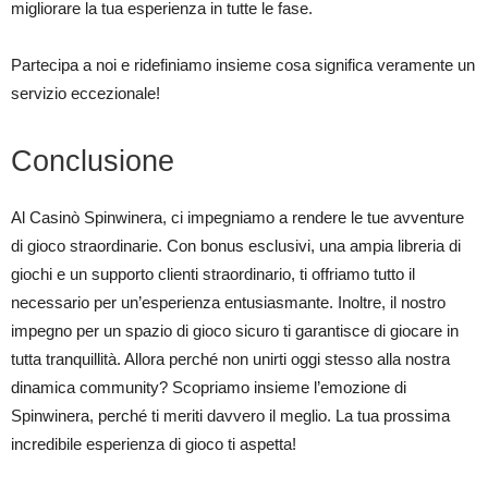
migliorare la tua esperienza in tutte le fase.
Partecipa a noi e ridefiniamo insieme cosa significa veramente un
servizio eccezionale!
Conclusione
Al Casinò Spinwinera, ci impegniamo a rendere le tue avventure
di gioco straordinarie. Con bonus esclusivi, una ampia libreria di
giochi e un supporto clienti straordinario, ti offriamo tutto il
necessario per un’esperienza entusiasmante. Inoltre, il nostro
impegno per un spazio di gioco sicuro ti garantisce di giocare in
tutta tranquillità. Allora perché non unirti oggi stesso alla nostra
dinamica community? Scopriamo insieme l’emozione di
Spinwinera, perché ti meriti davvero il meglio. La tua prossima
incredibile esperienza di gioco ti aspetta!