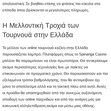
απολαυστική. Σε βοηθάει επίσης να φτάσεις πιο εύκολα στα
επίπεδα όπου βρίσκονται οι μεγαλύτερες πληρωμές.
Η Μελλοντική Τροχιά των
Τουρνουά στην Ελλάδα
Το μέλλον των online τουρνουά καζίνο στην Ελλάδα
παρουσιάζεται λαμπρό. Πλατφόρμες όπως το Spinanga Casino
μάλλον θα παραμείνουν να είναι πρωτοπόροι. Θα αντικρίσουμε
ακόμα περισσότερες τεχνολογίες live, με παίκτες να
επικοινωνούν σε πραγματικό χρόνο. Θα παρουσιαστούν και πιο
εξελιγμένοι τρόποι βαθμολόγησης, που θα ανταμείβουν όχι
μόνο το αποτέλεσμα αλλά και τη τακτική πίσω από αυτό. Αυτές
οι προόδοι θα υποστηριχθούν από την συνεχώς αυξανόμενη
αποδοχή των online παιχνιδιών και από την ανάγκη μας για
κοινωνική αλληλεπίδραση ακόμα και μέσω μιας οθόνης.