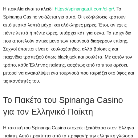
Η ποικιλία είναι το κλειδί,
https://spinangaa.it.com/el-gr/
. Το
Spinanga Casino νοιάζεται για αυτό. Οι εκδηλώσεις κρατούν
από μερικά λεπτά μέχρι και ολόκληρες μέρες. Έτσι, αν έχεις
πέντε λεπτά ή πέντε ώρες, υπάρχει κάτι για σένα. Τα παιχνίδια
που αποτελούν αντικείμενο των τουρνουά διαφέρουν επίσης.
Συχνοί ύποπτοι είναι οι κουλοχέρηδες, αλλά βρίσκεις και
παιχνίδια τραπεζιού όπως blackjack και ρουλέτα. Με αυτόν τον
τρόπο, κάθε Έλληνας παίκτης, ασχέτως από το τι του αρέσει,
μπορεί να ανακαλύψει ένα τουρνουά που ταιριάζει στο ύφος και
τις ικανότητές του.
Το Πακέτο του Spinanga Casino
για τον Ελληνικό Παίκτη
Η τακτική του Spinanga Casino στοχεύει ξεκάθαρα στον Έλληνα
παίκτη. Αυτό προκύπτει από τα προφανή: την ελληνική γλώσσα