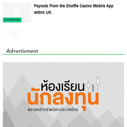
Payouts From the Shuffle Casino Mobile App
within UK
Uncategorized
Advertisment