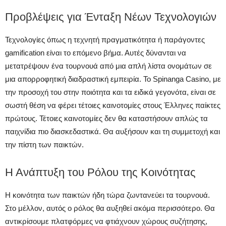
Προβλέψεις για Ένταξη Νέων Τεχνολογιών
Τεχνολογίες όπως η τεχνητή πραγματικότητα ή παράγοντες
gamification είναι το επόμενο βήμα. Αυτές δύνανται να
μετατρέψουν ένα τουρνουά από μια απλή λίστα ονομάτων σε
μια απορροφητική διαδραστική εμπειρία. Το Spinanga Casino, με
την προσοχή του στην ποιότητα και τα ειδικά γεγονότα, είναι σε
σωστή θέση να φέρει τέτοιες καινοτομίες στους Έλληνες παίκτες
πρώτους. Τέτοιες καινοτομίες δεν θα καταστήσουν απλώς τα
παιχνίδια πιο διασκεδαστικά. Θα αυξήσουν και τη συμμετοχή και
την πίστη των παικτών.
Η Ανάπτυξη του Ρόλου της Κοινότητας
Η κοινότητα των παικτών ήδη τώρα ζωντανεύει τα τουρνουά.
Στο μέλλον, αυτός ο ρόλος θα αυξηθεί ακόμα περισσότερο. Θα
αντικρίσουμε πλατφόρμες να φτιάχνουν χώρους συζήτησης,