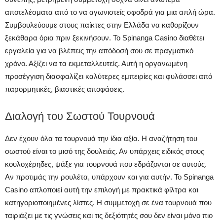
αποτελέσματα από το να αγωνιστείς σφοδρά για μια απλή ώρα.
Συμβουλεύουμε στους παίκτες στην Ελλάδα να καθορίζουν
ξεκάθαρα όρια πριν ξεκινήσουν. Το Spinanga Casino διαθέτει
εργαλεία για να βλέπεις την απόδοσή σου σε πραγματικό
χρόνο. Αξίζει να τα εκμεταλλευτείς. Αυτή η οργανωμένη
προσέγγιση διασφαλίζει καλύτερες εμπειρίες και φυλάσσει από
παρορμητικές, βιαστικές αποφάσεις.
Διαλογή του Σωστού Τουρνουά
Δεν έχουν όλα τα τουρνουά την ίδια αξία. Η αναζήτηση του
σωστού είναι το μισό της δουλειάς. Αν υπάρχεις ειδικός στους
κουλοχέρηδες, ψάξε για τουρνουά που εδράζονται σε αυτούς.
Αν προτιμάς την ρουλέτα, υπάρχουν και για αυτήν. Το Spinanga
Casino απλοποιεί αυτή την επιλογή με πρακτικά φίλτρα και
κατηγοριοποιημένες λίστες. Η συμμετοχή σε ένα τουρνουά που
ταιριάζει με τις γνώσεις και τις δεξιότητές σου δεν είναι μόνο πιο