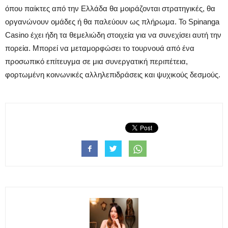
όπου παίκτες από την Ελλάδα θα μοιράζονται στρατηγικές, θα
οργανώνουν ομάδες ή θα παλεύουν ως πλήρωμα. Το Spinanga
Casino έχει ήδη τα θεμελιώδη στοιχεία για να συνεχίσει αυτή την
πορεία. Μπορεί να μεταμορφώσει το τουρνουά από ένα
προσωπικό επίτευγμα σε μια συνεργατική περιπέτεια,
φορτωμένη κοινωνικές αλληλεπιδράσεις και ψυχικούς δεσμούς.