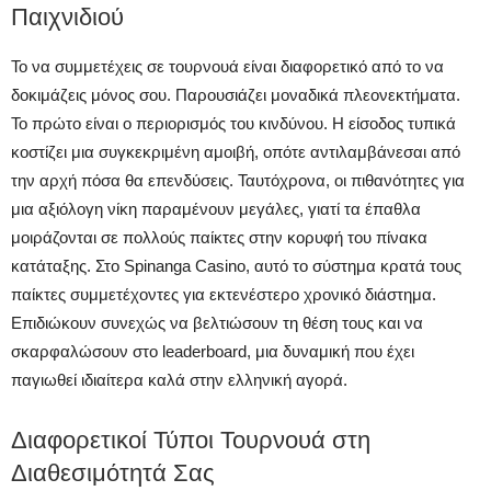
Παιχνιδιού
Το να συμμετέχεις σε τουρνουά είναι διαφορετικό από το να
δοκιμάζεις μόνος σου. Παρουσιάζει μοναδικά πλεονεκτήματα.
Το πρώτο είναι ο περιορισμός του κινδύνου. Η είσοδος τυπικά
κοστίζει μια συγκεκριμένη αμοιβή, οπότε αντιλαμβάνεσαι από
την αρχή πόσα θα επενδύσεις. Ταυτόχρονα, οι πιθανότητες για
μια αξιόλογη νίκη παραμένουν μεγάλες, γιατί τα έπαθλα
μοιράζονται σε πολλούς παίκτες στην κορυφή του πίνακα
κατάταξης. Στο Spinanga Casino, αυτό το σύστημα κρατά τους
παίκτες συμμετέχοντες για εκτενέστερο χρονικό διάστημα.
Επιδιώκουν συνεχώς να βελτιώσουν τη θέση τους και να
σκαρφαλώσουν στο leaderboard, μια δυναμική που έχει
παγιωθεί ιδιαίτερα καλά στην ελληνική αγορά.
Διαφορετικοί Τύποι Τουρνουά στη
Διαθεσιμότητά Σας