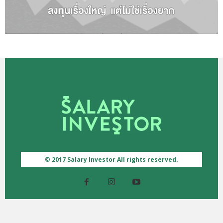
© 2017 Salary Investor All rights reserved.