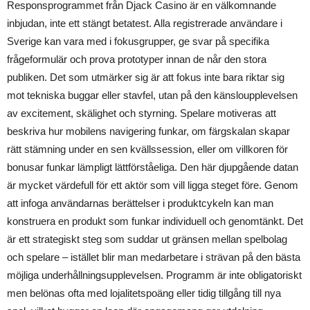
Responsprogrammet från Djack Casino är en välkomnande
inbjudan, inte ett stängt betatest. Alla registrerade användare i
Sverige kan vara med i fokusgrupper, ge svar på specifika
frågeformulär och prova prototyper innan de når den stora
publiken. Det som utmärker sig är att fokus inte bara riktar sig
mot tekniska buggar eller stavfel, utan på den känsloupplevelsen
av excitement, skälighet och styrning. Spelare motiveras att
beskriva hur mobilens navigering funkar, om färgskalan skapar
rätt stämning under en sen kvällssession, eller om villkoren för
bonusar funkar lämpligt lättförståeliga. Den här djupgående datan
är mycket värdefull för ett aktör som vill ligga steget före. Genom
att infoga användarnas berättelser i produktcykeln kan man
konstruera en produkt som funkar individuell och genomtänkt. Det
är ett strategiskt steg som suddar ut gränsen mellan spelbolag
och spelare – istället blir man medarbetare i strävan på den bästa
möjliga underhållningsupplevelsen. Programm är inte obligatoriskt
men belönas ofta med lojalitetspoäng eller tidig tillgång till nya