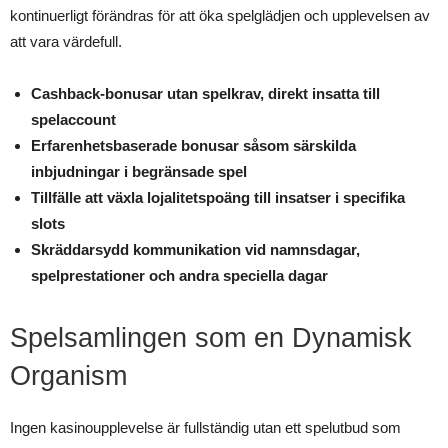
kontinuerligt förändras för att öka spelglädjen och upplevelsen av
att vara värdefull.
Cashback-bonusar utan spelkrav, direkt insatta till
spelaccount
Erfarenhetsbaserade bonusar såsom särskilda
inbjudningar i begränsade spel
Tillfälle att växla lojalitetspoäng till insatser i specifika
slots
Skräddarsydd kommunikation vid namnsdagar,
spelprestationer och andra speciella dagar
Spelsamlingen som en Dynamisk
Organism
Ingen kasinoupplevelse är fullständig utan ett spelutbud som