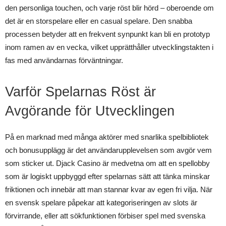
den personliga touchen, och varje röst blir hörd – oberoende om
det är en storspelare eller en casual spelare. Den snabba
processen betyder att en frekvent synpunkt kan bli en prototyp
inom ramen av en vecka, vilket upprätthåller utvecklingstakten i
fas med användarnas förväntningar.
Varför Spelarnas Röst är
Avgörande för Utvecklingen
På en marknad med många aktörer med snarlika spelbibliotek
och bonusupplägg är det användarupplevelsen som avgör vem
som sticker ut. Djack Casino är medvetna om att en spellobby
som är logiskt uppbyggd efter spelarnas sätt att tänka minskar
friktionen och innebär att man stannar kvar av egen fri vilja. När
en svensk spelare påpekar att kategoriseringen av slots är
förvirrande, eller att sökfunktionen förbiser spel med svenska