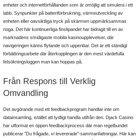
enheter och internetförhållanden som är omöjlig att simulera i ett
labb. Synpunkter på batteriförbrukning, värmeutveckling av
enheten eller oavsiktliga tryck på skärmen uppmärksammas
noga. Det här kontinuerliga finslipandet har bidragit till en av
marknadens smidigaste mobila kasinoupplevelser, där
navigeringen känns flytande och uppenbar. Det är ett ständigt
förbättringsarbete där återkopplingen är den mest värdefulla
felsökningsloggen man kan hoppas på.
Från Respons till Verklig
Omvandling
Det avgörande med ett feedbackprogram handlar inte om
datainsamling, istället att tydligt handla utifrån den. Djack Casino
har utformat en öppen feedbackprocess där man regelbundet
publicerar ”Du frågade, vi levererade”-sammanfattningar. Här kan