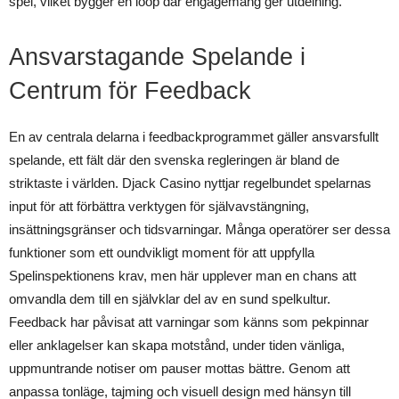
spel, vilket bygger en loop där engagemang ger utdelning.
Ansvarstagande Spelande i
Centrum för Feedback
En av centrala delarna i feedbackprogrammet gäller ansvarsfullt
spelande, ett fält där den svenska regleringen är bland de
striktaste i världen. Djack Casino nyttjar regelbundet spelarnas
input för att förbättra verktygen för självavstängning,
insättningsgränser och tidsvarningar. Många operatörer ser dessa
funktioner som ett oundvikligt moment för att uppfylla
Spelinspektionens krav, men här upplever man en chans att
omvandla dem till en självklar del av en sund spelkultur.
Feedback har påvisat att varningar som känns som pekpinnar
eller anklagelser kan skapa motstånd, under tiden vänliga,
uppmuntrande notiser om pauser mottas bättre. Genom att
anpassa tonläge, tajming och visuell design med hänsyn till