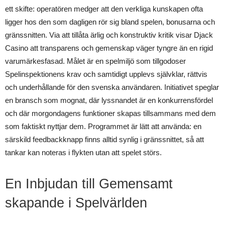
ett skifte: operatören medger att den verkliga kunskapen ofta
ligger hos den som dagligen rör sig bland spelen, bonusarna och
gränssnitten. Via att tillåta ärlig och konstruktiv kritik visar Djack
Casino att transparens och gemenskap väger tyngre än en rigid
varumärkesfasad. Målet är en spelmiljö som tillgodoser
Spelinspektionens krav och samtidigt upplevs självklar, rättvis
och underhållande för den svenska användaren. Initiativet speglar
en bransch som mognat, där lyssnandet är en konkurrensfördel
och där morgondagens funktioner skapas tillsammans med dem
som faktiskt nyttjar dem. Programmet är lätt att använda: en
särskild feedbackknapp finns alltid synlig i gränssnittet, så att
tankar kan noteras i flykten utan att spelet störs.
En Inbjudan till Gemensamt
skapande i Spelvärlden