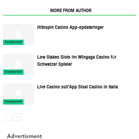
RELATED ARTICLES
MORE FROM AUTHOR
Hitnspin Casino App-opdateringer
Uncategorized
Low Stakes Slots im Wingaga Casino für
Schweizer Spieler
Uncategorized
Live Casino sull’App Sisal Casino in Italia
Uncategorized
Advertisment