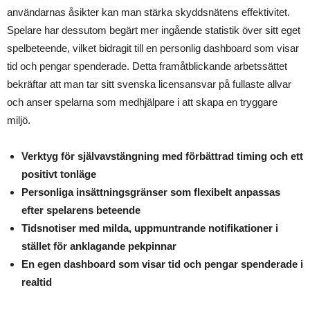
användarnas åsikter kan man stärka skyddsnätens effektivitet.
Spelare har dessutom begärt mer ingående statistik över sitt eget
spelbeteende, vilket bidragit till en personlig dashboard som visar
tid och pengar spenderade. Detta framåtblickande arbetssättet
bekräftar att man tar sitt svenska licensansvar på fullaste allvar
och anser spelarna som medhjälpare i att skapa en tryggare
miljö.
Verktyg för självavstängning med förbättrad timing och ett
positivt tonläge
Personliga insättningsgränser som flexibelt anpassas
efter spelarens beteende
Tidsnotiser med milda, uppmuntrande notifikationer i
stället för anklagande pekpinnar
En egen dashboard som visar tid och pengar spenderade i
realtid