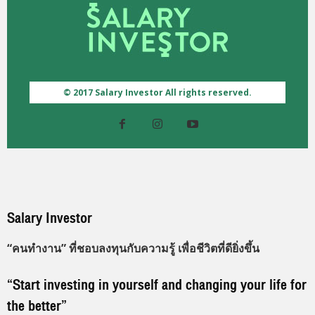
© 2017 Salary Investor All rights reserved.
Salary Investor
“คนทำงาน” ที่ชอบลงทุนกับความรู้ เพื่อชีวิตที่ดียิ่งขึ้น
“Start investing in yourself and changing your life for
the better”