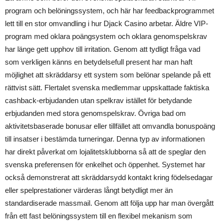
program och belöningssystem, och här har feedbackprogrammet
lett till en stor omvandling i hur Djack Casino arbetar. Äldre VIP-
program med oklara poängsystem och oklara genomspelskrav
har länge gett upphov till irritation. Genom att tydligt fråga vad
som verkligen känns en betydelsefull present har man haft
möjlighet att skräddarsy ett system som belönar spelande på ett
rättvist sätt. Flertalet svenska medlemmar uppskattade faktiska
cashback-erbjudanden utan spelkrav istället för betydande
erbjudanden med stora genomspelskrav. Övriga bad om
aktivitetsbaserade bonusar eller tillfället att omvandla bonuspoäng
till insatser i bestämda turneringar. Denna typ av informationen
har direkt påverkat om lojalitetsklubborna så att de speglar den
svenska preferensen för enkelhet och öppenhet. Systemet har
också demonstrerat att skräddarsydd kontakt kring födelsedagar
eller spelprestationer värderas långt betydligt mer än
standardiserade massmail. Genom att följa upp har man övergått
från ett fast belöningssystem till en flexibel mekanism som