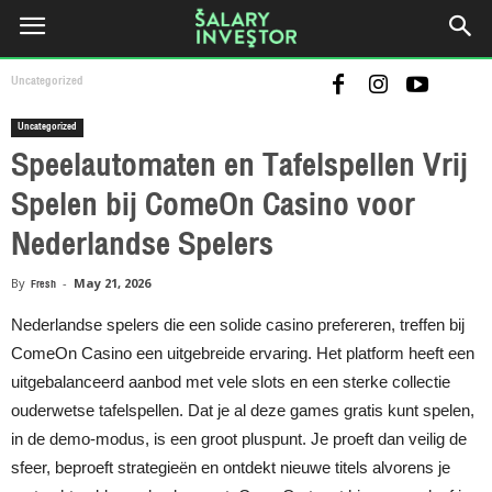
Uncategorized
Uncategorized
Speelautomaten en Tafelspellen Vrij
Spelen bij ComeOn Casino voor
Nederlandse Spelers
By
Fresh
-
May 21, 2026
Nederlandse spelers die een solide casino prefereren, treffen bij
ComeOn Casino een uitgebreide ervaring. Het platform heeft een
uitgebalanceerd aanbod met vele slots en een sterke collectie
ouderwetse tafelspellen. Dat je al deze games gratis kunt spelen,
in de demo-modus, is een groot pluspunt. Je proeft dan veilig de
sfeer, beproeft strategieën en ontdekt nieuwe titels alvorens je