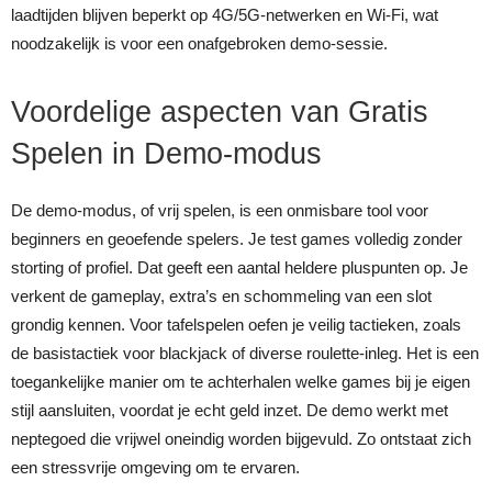
laadtijden blijven beperkt op 4G/5G-netwerken en Wi-Fi, wat
noodzakelijk is voor een onafgebroken demo-sessie.
Voordelige aspecten van Gratis
Spelen in Demo-modus
De demo-modus, of vrij spelen, is een onmisbare tool voor
beginners en geoefende spelers. Je test games volledig zonder
storting of profiel. Dat geeft een aantal heldere pluspunten op. Je
verkent de gameplay, extra’s en schommeling van een slot
grondig kennen. Voor tafelspelen oefen je veilig tactieken, zoals
de basistactiek voor blackjack of diverse roulette-inleg. Het is een
toegankelijke manier om te achterhalen welke games bij je eigen
stijl aansluiten, voordat je echt geld inzet. De demo werkt met
neptegoed die vrijwel oneindig worden bijgevuld. Zo ontstaat zich
een stressvrije omgeving om te ervaren.