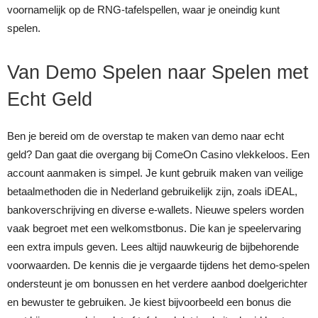
voornamelijk op de RNG-tafelspellen, waar je oneindig kunt
spelen.
Van Demo Spelen naar Spelen met
Echt Geld
Ben je bereid om de overstap te maken van demo naar echt
geld? Dan gaat die overgang bij ComeOn Casino vlekkeloos. Een
account aanmaken is simpel. Je kunt gebruik maken van veilige
betaalmethoden die in Nederland gebruikelijk zijn, zoals iDEAL,
bankoverschrijving en diverse e-wallets. Nieuwe spelers worden
vaak begroet met een welkomstbonus. Die kan je speelervaring
een extra impuls geven. Lees altijd nauwkeurig de bijbehorende
voorwaarden. De kennis die je vergaarde tijdens het demo-spelen
ondersteunt je om bonussen en het verdere aanbod doelgerichter
en bewuster te gebruiken. Je kiest bijvoorbeeld een bonus die