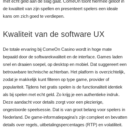
met echt geld aan de slag gaat. ComeOn toont hiermee geloof in
de kwaliteit van zijn spellen en presenteert spelers een ideale
kans om zich goed te verdiepen.
Kwaliteit van de software UX
De totale ervaring bij ComeOn Casino wordt in hoge mate
bepaald door de softwarekwaliteit en de interface. Games laden
snel en draaien soepel, op desktop en mobiel. Dat suggereert een
betrouwbare technische achterban. Het platform is overzichtelijk,
zodat je makkelijk kunt filteren op type game, provider of
populariteit. Tijdens het gratis spelen is de functionaliteit identiek
als bij spelen met echt geld. Zo krijg je een authentieke indruk.
Deze aandacht voor details zorgt voor een plezierige,
ongestoorde speelsessie. Dat is van groot belang voor spelers in
Nederland. De game-informatiepagina’s zijn compleet en bevatten
details over regels, uitbetalingspercentages (RTP) en volatiliteit.