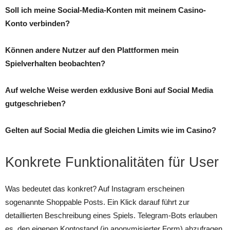
Soll ich meine Social-Media-Konten mit meinem Casino-
Konto verbinden?
Können andere Nutzer auf den Plattformen mein
Spielverhalten beobachten?
Auf welche Weise werden exklusive Boni auf Social Media
gutgeschrieben?
Gelten auf Social Media die gleichen Limits wie im Casino?
Konkrete Funktionalitäten für User
Was bedeutet das konkret? Auf Instagram erscheinen
sogenannte Shoppable Posts. Ein Klick darauf führt zur
detaillierten Beschreibung eines Spiels. Telegram-Bots erlauben
es, den eigenen Kontostand (in anonymisierter Form) abzufragen,