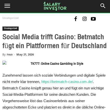
Uncategorized
Uncategorized
Social Media trifft Casino: Betmatch
fügt ein Plattformen für Deutschland
By
Fresh
-
May 21, 2026
Zunehmend lassen sich soziale Verbindungen und digitale Spiele
nicht mehr klar trennen,
https://betmatch-casino.com.de/
.
Betmatch Casino knüpft genau hier an und fügt ein nun wichtige
Social-Media-Plattformen für seine deutschen Kunden. Die
Vorgehensweise löst das Casinoerlebnis aus seiner
abgeschotteten Ecke und platziert es direkt in die übliche Online-