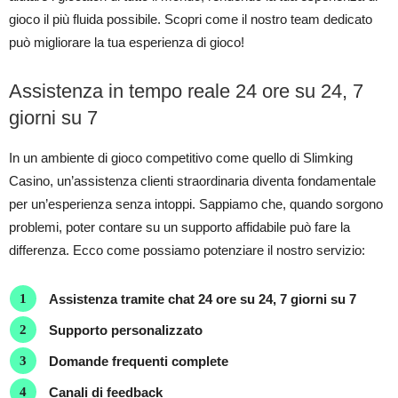
gioco il più fluida possibile. Scopri come il nostro team dedicato
può migliorare la tua esperienza di gioco!
Assistenza in tempo reale 24 ore su 24, 7
giorni su 7
In un ambiente di gioco competitivo come quello di Slimking
Casino, un’assistenza clienti straordinaria diventa fondamentale
per un’esperienza senza intoppi. Sappiamo che, quando sorgono
problemi, poter contare su un supporto affidabile può fare la
differenza. Ecco come possiamo potenziare il nostro servizio:
Assistenza tramite chat 24 ore su 24, 7 giorni su 7
Supporto personalizzato
Domande frequenti complete
Canali di feedback