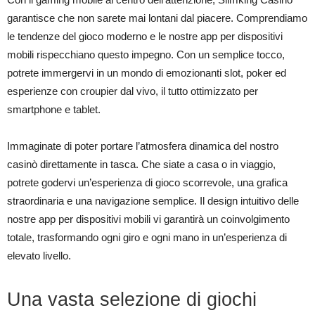
garantisce che non sarete mai lontani dal piacere. Comprendiamo
le tendenze del gioco moderno e le nostre app per dispositivi
mobili rispecchiano questo impegno. Con un semplice tocco,
potrete immergervi in un mondo di emozionanti slot, poker ed
esperienze con croupier dal vivo, il tutto ottimizzato per
smartphone e tablet.
Immaginate di poter portare l’atmosfera dinamica del nostro
casinò direttamente in tasca. Che siate a casa o in viaggio,
potrete godervi un’esperienza di gioco scorrevole, una grafica
straordinaria e una navigazione semplice. Il design intuitivo delle
nostre app per dispositivi mobili vi garantirà un coinvolgimento
totale, trasformando ogni giro e ogni mano in un’esperienza di
elevato livello.
Una vasta selezione di giochi