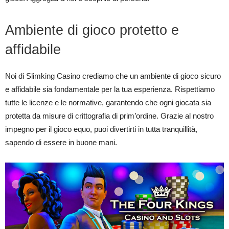
Ambiente di gioco protetto e
affidabile
Noi di Slimking Casino crediamo che un ambiente di gioco sicuro
e affidabile sia fondamentale per la tua esperienza. Rispettiamo
tutte le licenze e le normative, garantendo che ogni giocata sia
protetta da misure di crittografia di prim’ordine. Grazie al nostro
impegno per il gioco equo, puoi divertirti in tutta tranquillità,
sapendo di essere in buone mani.