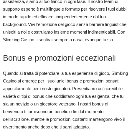
assistenza, siamo al tuo fianco in ogni fase. Il nostro team di
supporto esperto è multilingue e formato per risolvere i tuoi dubbi
in modo rapido ed efficace, indipendentemente dal tuo
background. Vivi l’emozione del gioco senza barriere linguistiche:
unisciti a noi e costruiamo insieme momenti indimenticabili. Con
Slimking Casino ti sentirai sempre a casa, ovunque tu sia.
Bonus e promozioni eccezionali
Quando si tratta di potenziare la tua esperienza di gioco, Slimking
Casino si emerge per i suoi unici bonus e promozioni pensati
appositamente per i nostri giocatori. Presentiamo un’incredibile
varietà di tipi di bonus che soddisfano ogni tua esigenza, che tu
sia un novizio o un giocatore veterano. I nostri bonus di
benvenuto ti forniscono un beneficio fin dal momento
dell’iscrizione, mentre le promozioni costanti mantengono vivo il
divertimento anche dopo che ti sarai adattato.