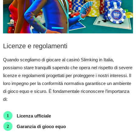
Licenze e regolamenti
Quando scegliamo di giocare al casinò Slimking in Italia,
possiamo stare tranquilli sapendo che opera nel rispetto di severe
licenze e regolamenti progettati per proteggere i nostri interessi. Il
loro impegno per la conformità normativa garantisce un ambiente
di gioco equo e sicuro. È fondamentale riconoscere l’importanza
di:
Licenza ufficiale
Garanzia di gioco equo