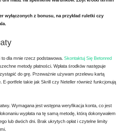
er wyłączonych z bonusu, na przykład ruletki czy
la.
aty
i to dla mnie rzecz podstawowa.
Skontaktuj Się Betonred
zechne metody płatności. Wpłata środków następuje
rzystąpić do grę. Przeważnie używam przelewu kartą
 E-portfele takie jak Skrill czy Neteller również funkcjonują
 łatwy. Wymagana jest wstępna weryfikacja konta, co jest
dokonaniu wypłata na tę samą metodę, którą dokonywałem
go lub dwóch dni. Brak ukrytych opłat i czytelne limity
mi.