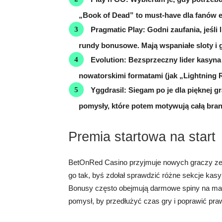
„Book of Dead” to must-have dla fanów e
Pragmatic Play:
Godni zaufania, jeśli
rundy bonusowe. Mają wspaniałe sloty i 
Evolution:
Bezsprzeczny lider kasyna 
nowatorskimi formatami (jak „Lightning R
Yggdrasil:
Siegam po je dla pięknej g
pomysły, które potem motywują całą bran
Premia startowa na start
BetOnRed Casino przyjmuje nowych graczy ze
go tak, byś zdołał sprawdzić różne sekcje ka
Bonusy często obejmują darmowe spiny na mas
pomysł, by przedłużyć czas gry i poprawić pr