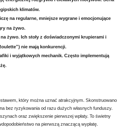
gipskich klimatów.
 liczę na regularne, mniejsze wygrane i emocjonujące
gry na żywo.
na żywo. Ich stoły z doświadczonymi krupierami i
oulette”) nie mają konkurencji.
rafiki i wyjątkowych mechanik. Często implementują
żę.
stawem, który można uznać atrakcyjnym. Skonstruowano
syna bez ryzykowania od razu dużych własnych funduszy.
zynach oraz zwiększenie pierwszej wpłaty. To świetny
awdopodobieństwo na pierwszą znaczącą wypłatę.