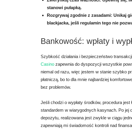
stanowi pułapką.
Rozgrywaj zgodnie z zasadami:
Unikaj gi
blackjacka, jeśli regulamin tego nie pozwa
Bankowość: wpłaty i wypł
Szybkość działania i bezpieczeństwo transakcj
Casino
zapewnia do dyspozycji wszystkie pows
niemal od razu, więc jestem w stanie szybko p
płatniczą, bo to dla mnie najbardziej komfortowe.
bez problemów.
Jeśli chodzi o wypłaty środków, procedura jest
standardem w wiarygodnych kasynach. Po jej 
depozytu, realizowana jest zwykle w ciągu jedne
zapewniają mi świadomość kontroli nad finansa