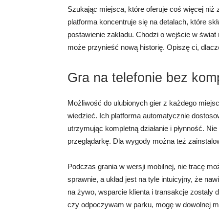
Szukając miejsca, które oferuje coś więcej niż
platforma koncentruje się na detalach, które skł
postawienie zakładu. Chodzi o wejście w świat 
może przynieść nową historię. Opiszę ci, dlacz
Gra na telefonie bez ko
Możliwość do ulubionych gier z każdego miejs
wiedzieć. Ich platforma automatycznie dostosow
utrzymując kompletną działanie i płynność. Nie
przeglądarkę. Dla wygody można też zainstalo
Podczas grania w wersji mobilnej, nie tracę moż
sprawnie, a układ jest na tyle intuicyjny, że n
na żywo, wsparcie klienta i transakcje został
czy odpoczywam w parku, mogę w dowolnej mo