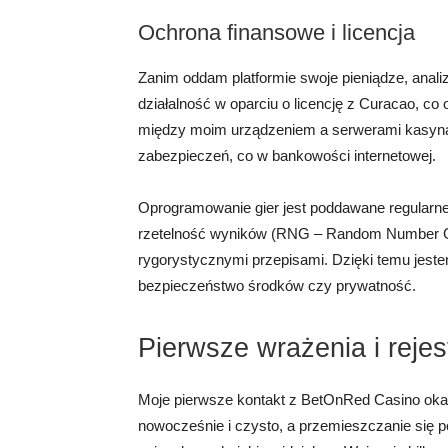
Ochrona finansowe i licencja
Zanim oddam platformie swoje pieniądze, anal
działalność w oparciu o licencję z Curacao, co
między moim urządzeniem a serwerami kasyna 
zabezpieczeń, co w bankowości internetowej.
Oprogramowanie gier jest poddawane regularne 
rzetelność wyników (RNG – Random Number Ge
rygorystycznymi przepisami. Dzięki temu jestem
bezpieczeństwo środków czy prywatność.
Pierwsze wrażenia i rejes
Moje pierwsze kontakt z BetOnRed Casino okaza
nowocześnie i czysto, a przemieszczanie się po n