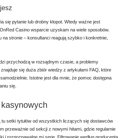
ujesz
a się pytanie lub drobny kłopot. Wtedy ważne jest
etOnRed Casino wsparcie uzyskam na wiele sposobów.
a stronie – konsultanci reagują szybko i konkretnie,
dzi przychodzą w rozsądnym czasie, a problemy
najduje się duża zbiór wiedzy z artykułami FAQ, które
samodzielnie. Istotne jest dla mnie, że pomoc dostępna
niu się.
r kasynowych
tu setki tytułów od wszystkich liczących się dostawców
przeważnie od sekcji z nowymi hitami, gdzie regularnie
 i rozpoznawalne mi serie. Filtrowanie według producenta