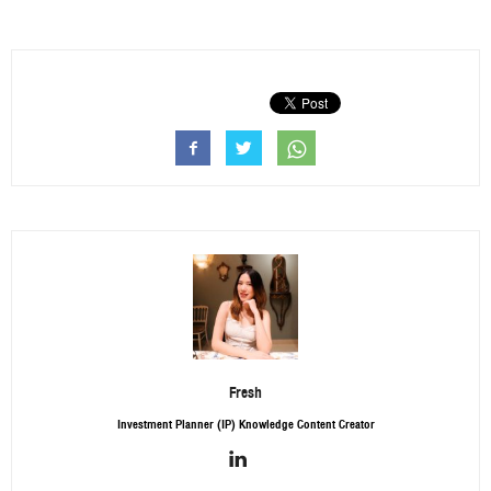
Fresh
Investment Planner (IP) Knowledge Content Creator