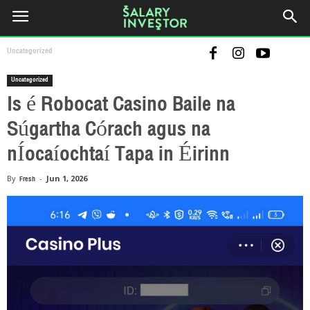
Uncategorized
Uncategorized
Is é Robocat Casino Baile na
Súgartha Córach agus na
nÍocaíochtaí Tapa in Éirinn
By
Fresh
-
Jun 1, 2026