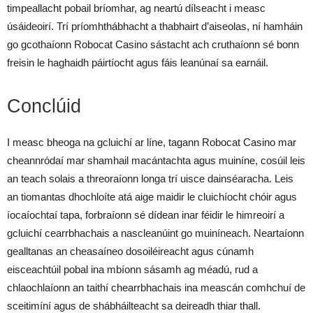
timpeallacht pobail bríomhar, ag neartú dílseacht i measc
úsáideoirí. Trí príomhthábhacht a thabhairt d’aiseolas, ní hamháin
go gcothaíonn Robocat Casino sástacht ach cruthaíonn sé bonn
freisin le haghaidh páirtíocht agus fáis leanúnaí sa earnáil.
Conclúid
I measc bheoga na gcluichí ar líne, tagann Robocat Casino mar
cheannródaí mar shamhail macántachta agus muiníne, cosúil leis
an teach solais a threoraíonn longa trí uisce dainséaracha. Leis
an tiomantas dhochloíte atá aige maidir le cluichíocht chóir agus
íocaíochtaí tapa, forbraíonn sé dídean inar féidir le himreoirí a
gcluichí cearrbhachais a nascleanúint go muiníneach. Neartaíonn
gealltanas an cheasaíneo dosoiléireacht agus cúnamh
eisceachtúil pobal ina mbíonn sásamh ag méadú, rud a
chlaochlaíonn an taithí chearrbhachais ina meascán comhchuí de
sceitimíní agus de shábháilteacht sa deireadh thiar thall.