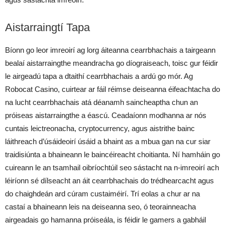
Aistarraingtí Tapa
Bíonn go leor imreoirí ag lorg áiteanna cearrbhachais a tairgeann
bealaí aistarraingthe meandracha go díograiseach, toisc gur féidir
le airgeadú tapa a dtaithí cearrbhachais a ardú go mór. Ag
Robocat Casino, cuirtear ar fáil réimse deiseanna éifeachtacha do
na lucht cearrbhachais atá déanamh saincheaptha chun an
próiseas aistarraingthe a éascú. Ceadaíonn modhanna ar nós
cuntais leictreonacha, cryptocurrency, agus aistrithe bainc
láithreach d’úsáideoirí úsáid a bhaint as a mbua gan na cur siar
traidisiúnta a bhaineann le baincéireacht choitianta. Ní hamháin go
cuireann le an tsamhail oibríochtúil seo sástacht na n-imreoirí ach
léiríonn sé dílseacht an áit cearrbhachais do trédhearcacht agus
do chaighdeán ard cúram custaiméirí. Trí eolas a chur ar na
castaí a bhaineann leis na deiseanna seo, ó teorainneacha
airgeadais go hamanna próiseála, is féidir le gamers a gabháil