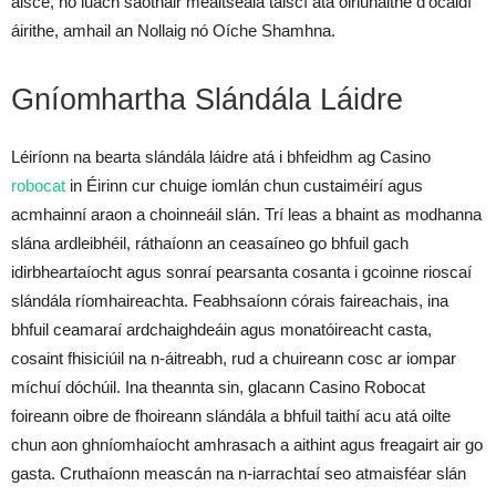
aisce, nó luach saothair meaitseála taiscí atá oiriúnaithe d’ócáidí
áirithe, amhail an Nollaig nó Oíche Shamhna.
Gníomhartha Slándála Láidre
Léiríonn na bearta slándála láidre atá i bhfeidhm ag Casino
robocat
in Éirinn cur chuige iomlán chun custaiméirí agus
acmhainní araon a choinneáil slán. Trí leas a bhaint as modhanna
slána ardleibhéil, ráthaíonn an ceasaíneo go bhfuil gach
idirbheartaíocht agus sonraí pearsanta cosanta i gcoinne rioscaí
slándála ríomhaireachta. Feabhsaíonn córais faireachais, ina
bhfuil ceamaraí ardchaighdeáin agus monatóireacht casta,
cosaint fhisiciúil na n-áitreabh, rud a chuireann cosc ar iompar
míchuí dóchúil. Ina theannta sin, glacann Casino Robocat
foireann oibre de fhoireann slándála a bhfuil taithí acu atá oilte
chun aon ghníomhaíocht amhrasach a aithint agus freagairt air go
gasta. Cruthaíonn meascán na n-iarrachtaí seo atmaisféar slán