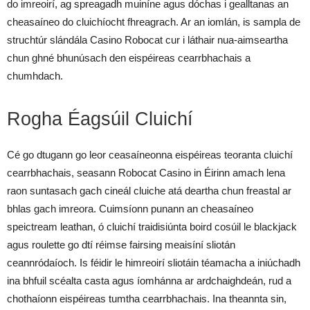
do imreoirí, ag spreagadh muiníne agus dóchas i gealltanas an
cheasaíneo do cluichíocht fhreagrach. Ar an iomlán, is sampla de
struchtúr slándála Casino Robocat cur i láthair nua-aimseartha
chun ghné bhunúsach den eispéireas cearrbhachais a
chumhdach.
Rogha Éagsúil Cluichí
Cé go dtugann go leor ceasaíneonna eispéireas teoranta cluichí
cearrbhachais, seasann Robocat Casino in Éirinn amach lena
raon suntasach gach cineál cluiche atá deartha chun freastal ar
bhlas gach imreora. Cuimsíonn punann an cheasaíneo
speictream leathan, ó cluichí traidisiúnta boird cosúil le blackjack
agus roulette go dtí réimse fairsing meaisíní sliotán
ceannródaíoch. Is féidir le himreoirí sliotáin téamacha a iniúchadh
ina bhfuil scéalta casta agus íomhánna ar ardchaighdeán, rud a
chothaíonn eispéireas tumtha cearrbhachais. Ina theannta sin,