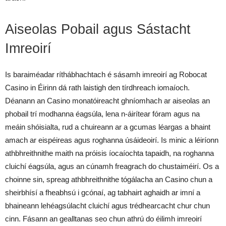
Aiseolas Pobail agus Sástacht
Imreoirí
Is baraiméadar ríthábhachtach é sásamh imreoirí ag Robocat
Casino in Éirinn dá rath laistigh den tírdhreach iomaíoch.
Déanann an Casino monatóireacht ghníomhach ar aiseolas an
phobail trí modhanna éagsúla, lena n-áirítear fóram agus na
meáin shóisialta, rud a chuireann ar a gcumas léargas a bhaint
amach ar eispéireas agus roghanna úsáideoirí. Is minic a léiríonn
athbhreithnithe maith na próisis íocaíochta tapaidh, na roghanna
cluichí éagsúla, agus an cúnamh freagrach do chustaiméirí. Os a
choinne sin, spreag athbhreithnithe tógálacha an Casino chun a
sheirbhísí a fheabhsú i gcónaí, ag tabhairt aghaidh ar imní a
bhaineann lehéagsúlacht cluichí agus trédhearcacht chur chun
cinn. Fásann an gealltanas seo chun athrú do éilimh imreoirí