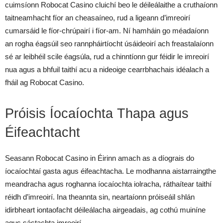
cuimsíonn Robocat Casino cluichí beo le déileálaithe a cruthaíonn
taitneamhacht fíor an cheasaíneo, rud a ligeann d’imreoirí
cumarsáid le fíor-chrúpairí i fíor-am. Ní hamháin go méadaíonn
an rogha éagsúil seo rannpháirtíocht úsáideoirí ach freastalaíonn
sé ar leibhéil scile éagsúla, rud a chinntíonn gur féidir le imreoirí
nua agus a bhfuil taithí acu a nideoige cearrbhachais idéalach a
fháil ag Robocat Casino.
Próisis Íocaíochta Thapa agus
Éifeachtacht
Seasann Robocat Casino in Éirinn amach as a díograis do
íocaíochtaí gasta agus éifeachtacha. Le modhanna aistarraingthe
meandracha agus roghanna íocaíochta iolracha, ráthaítear taithí
réidh d’imreoirí. Ina theannta sin, neartaíonn próiseáil shlán
idirbheart iontaofacht déileálacha airgeadais, ag cothú muiníne
agus sástachta imreoirí.