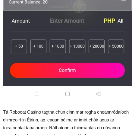
Tá Robocat Casino tagtha chun cinn mar rogha cheannródaíoch
d’imreoirí in Éirinn, ag leagan béime ar imirt chóir agus ar
íocaíochtaí tapa araon. Ráthaíonn a thiomantas do nósanna