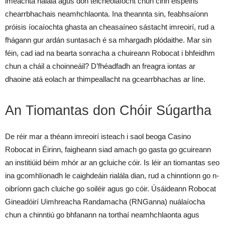
imeachta rialála agus don teicneolaíocht chun cinn eispéiris
chearrbhachais neamhchlaonta. Ina theannta sin, feabhsaíonn
próisis íocaíochta ghasta an cheasaíneo sástacht imreoirí, rud a
fhágann gur ardán suntasach é sa mhargadh plódaithe. Mar sin
féin, cad iad na bearta sonracha a chuireann Robocat i bhfeidhm
chun a cháil a choinneáil? D’fhéadfadh an freagra iontas ar
dhaoine atá eolach ar thimpeallacht na gcearrbhachas ar líne.
An Tiomantas don Chóir Súgartha
De réir mar a théann imreoirí isteach i saol beoga Casino
Robocat in Éirinn, faigheann siad amach go gasta go gcuireann
an institiúid béim mhór ar an gcluiche cóir. Is léir an tiomantas seo
ina gcomhlíonadh le caighdeáin rialála dian, rud a chinntíonn go n-
oibríonn gach cluiche go soiléir agus go cóir. Úsáideann Robocat
Gineadóirí Uimhreacha Randamacha (RNGanna) nuálaíocha
chun a chinntiú go bhfanann na torthaí neamhchlaonta agus