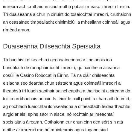
imreora ach cruthaíonn siad mothú pobail i measc imreoirí freisin.
Trí duaiseanna a chur in oiriúint do tosaíochtaí imreoirí, cruthaíonn
an ceasaíneo timpeallacht dhinimiciúil a mheallann coinneáil agus
ríméad araon.
Duaiseanna Dílseachta Speisialta
Tá buntáistí dílseachta i gceasaíneonna ar líne anois ina
bunchloch de rannpháirtíocht imreoirí, go háirithe in áiteanna
cosúil le Casino Robocat in Éirinn. Tá na cláir dhílseachta
eisiacha seo deartha chun sástacht agus coinneáil imreoirí a
fheabhsú trí luach saothair saincheaptha a thairiscint a oireann do
toil cearrbhachais aonair. Is féidir le baill pointí a charnadh trí imirt,
ag nochtadh luaíochtaí ilchisealacha a d’fhéadfadh féidearthachtaí
airgid ar ais, spins saor in aisce, nó rochtain ar imeachtaí
speisialta a áireamh. Cothaíonn cur chun cinn den sórt sin atá
dírithe ar imreoirí mothú muintearais agus tugann siad