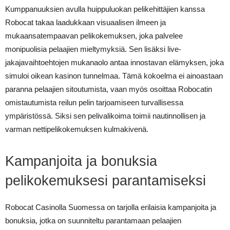
Kumppanuuksien avulla huippuluokan pelikehittäjien kanssa
Robocat takaa laadukkaan visuaalisen ilmeen ja
mukaansatempaavan pelikokemuksen, joka palvelee
monipuolisia pelaajien mieltymyksiä. Sen lisäksi live-
jakajavaihtoehtojen mukanaolo antaa innostavan elämyksen, joka
simuloi oikean kasinon tunnelmaa. Tämä kokoelma ei ainoastaan
paranna pelaajien sitoutumista, vaan myös osoittaa Robocatin
omistautumista reilun pelin tarjoamiseen turvallisessa
ympäristössä. Siksi sen pelivalikoima toimii nautinnollisen ja
varman nettipelikokemuksen kulmakivenä.
Kampanjoita ja bonuksia
pelikokemuksesi parantamiseksi
Robocat Casinolla Suomessa on tarjolla erilaisia kampanjoita ja
bonuksia, jotka on suunniteltu parantamaan pelaajien