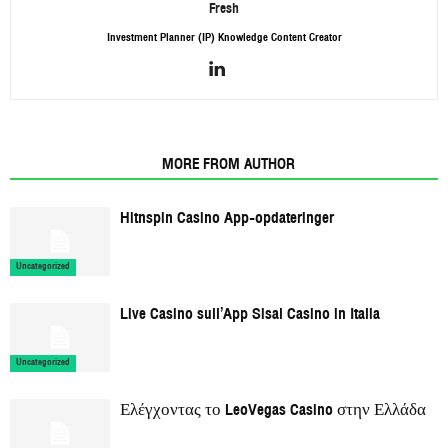
Fresh
Investment Planner (IP) Knowledge Content Creator
RELATED ARTICLES
MORE FROM AUTHOR
Hitnspin Casino App-opdateringer
Uncategorized
Live Casino sull’App Sisal Casino in Italia
Uncategorized
Ελέγχοντας το LeoVegas Casino στην Ελλάδα