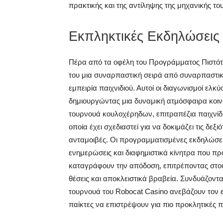
πρακτικής και της αντίληψης της μηχανικής του
Εκπληκτικές Εκδηλώσεις
Πέρα από τα οφέλη του Προγράμματος Πιστότη
του μια συναρπαστική σειρά από συναρπαστικ
εμπειρία παιχνιδιού. Αυτοί οι διαγωνισμοί ελκ
δημιουργώντας μια δυναμική ατμόσφαιρα κοιν
τουρνουά κουλοχέρηδων, επιτραπέζια παιχνίδι
οποία έχει σχεδιαστεί για να δοκιμάζει τις δε
ανταμοιβές. Οι προγραμματισμένες εκδηλώσει
ενημερώσεις και διαφημιστικά κίνητρα που πρ
καταγράφουν την απόδοση, επιτρέποντας στου
θέσεις και αποκλειστικά βραβεία. Συνδυάζοντ
τουρνουά του Robocat Casino ανεβάζουν τον ε
παίκτες να επιστρέψουν για πιο προκλητικές 