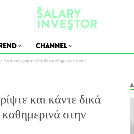
REND
CHANNEL
Salary
τε δικά σας γνήσια έπαθλα καθημερινά στην...
A
Investor
τρίψτε και κάντε δικά
 καθημερινά στην