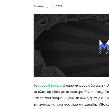
By
Fresh
-
Jun 1, 2026
Το
robocat καζίνο
Casino παρουσιάζει μια εκπ
τα κλασικά slots με τα νεότερα βιντεοπαιχνίδια
ντίλερ που αναβαθμίζουν τη ολική εμπειρία. 
εκπτώσεις και ένα σύστημα ανταμοιβής VIP, κ