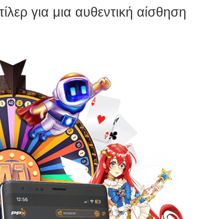
ίλερ για μια αυθεντική αίσθηση