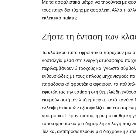
Με τα ασφαλιστικά μέτρα να τηρούνται με αυ
τους παιχνίδια τύχης με ασφάλεια. Αλλά τι άλλ
εκλεκτικό παίκτη;
Ζήστε τη ένταση των κλ
Τα κλασικού τύπου φρουτάκια παρέχουν μια αι
νοσταλγία μέσα στη ενεργή ατμόσφαιρα παιχνι
περιλαμβάνουν 3 τροχούς και γνωστά σύμβολα
ενθουσιώδεις με τους απλούς μηχανισμούς παιχ
παραδοσιακά φρουτάκια αφαιρούν τα πολύπλο
εφιστώντας την εστίαση στη θεμελιώδη ενθου
εκτιμούν αυτή την λιτή εμπειρία, κατά κανόνα 
έλλειψη διακοπών εξασφαλίζει μια εστιασμένη
νοοτροπία. Πέραν τούτου, η ρετρό αισθητική γ
τύπου φρουτάκια μια δημοφιλή επιλογή παιχνιδ
Τελικά, αντιπροσωπεύουν μια διαχρονική εμπε