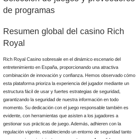
de programas
Resumen global del casino Rich
Royal
Rich Royal Casino sobresale en el dinámico escenario del
entretenimiento en España, proporcionando una atractiva
combinación de innovación y confianza. Hemos observado cómo
esta plataforma prioriza la experiencia del jugador mediante un
estructura fácil de usar y fuertes estrategias de seguridad,
garantizando la seguridad de nuestra información en todo
momento. Su dedicación con el juego responsable también es
evidente, con herramientas que asisten a los jugadores a
gestionar sus prácticas de juego. Además, adhieren con la
regulación vigente, estableciendo un entorno de seguridad tanto