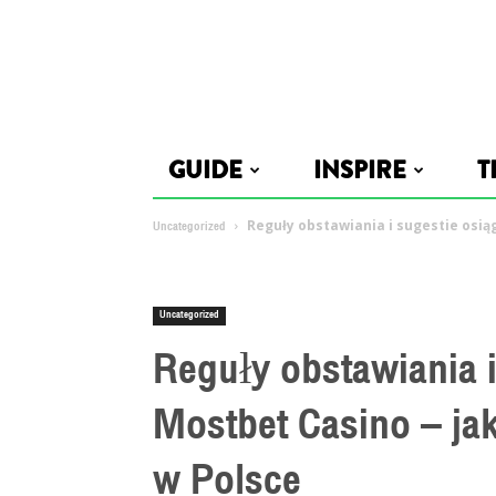
GUIDE
INSPIRE
T
Uncategorized
Reguły obstawiania i sugestie osią
Uncategorized
Reguły obstawiania i
Mostbet Casino – ja
w Polsce