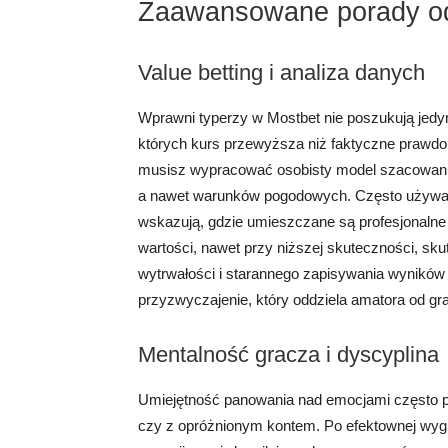
Zaawansowane porady od
Value betting i analiza danych
Wprawni typerzy w Mostbet nie poszukują jedyni
których kurs przewyższa niż faktyczne prawd
musisz wypracować osobisty model szacowania 
a nawet warunków pogodowych. Często używamy
wskazują, gdzie umieszczane są profesjonalne
wartości, nawet przy niższej skuteczności, s
wytrwałości i starannego zapisywania wyników
przyzwyczajenie, który oddziela amatora od gr
Mentalność gracza i dyscyplina
Umiejętność panowania nad emocjami często p
czy z opróżnionym kontem. Po efektownej wygr