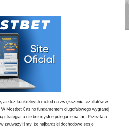
, ale też konkretnych metod na zwiększenie rezultatów w
h. W Mostbet Casino fundamentem długofalowego wygranej
ą strategią, a nie bezmyślne poleganie na fart. Przez lata
ków zauważyliśmy, że najbardziej dochodowe sesje