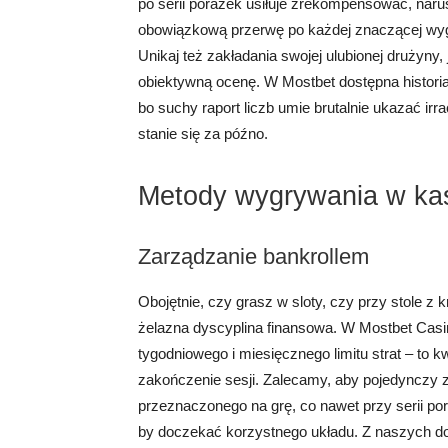
po serii porażek usiłuje zrekompensować, naru
obowiązkową przerwę po każdej znaczącej wygra
Unikaj też zakładania swojej ulubionej drużyny
obiektywną ocenę. W Mostbet dostępna historia 
bo suchy raport liczb umie brutalnie ukazać irr
stanie się za późno.
Metody wygrywania w ka
Zarządzanie bankrollem
Obojętnie, czy grasz w sloty, czy przy stole z k
żelazna dyscyplina finansowa. W Mostbet Casi
tygodniowego i miesięcznego limitu strat – to 
zakończenie sesji. Zalecamy, aby pojedynczy 
przeznaczonego na grę, co nawet przy serii po
by doczekać korzystnego układu. Z naszych d