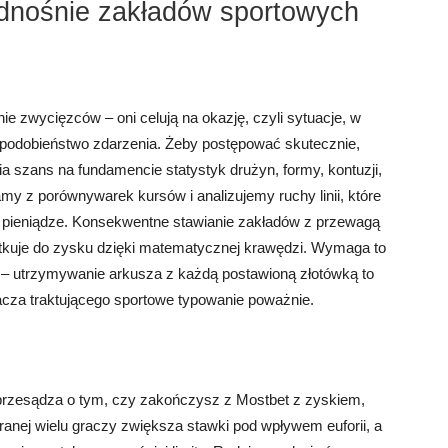
nośnie zakładów sportowych
e zwycięzców – oni celują na okazję, czyli sytuacje, w
opodobieństwo zdarzenia. Żeby postępować skutecznie,
szans na fundamencie statystyk drużyn, formy, kontuzji,
 z porównywarek kursów i analizujemy ruchy linii, które
 pieniądze. Konsekwentne stawianie zakładów z przewagą
kutkuje do zysku dzięki matematycznej krawędzi. Wymaga to
 – utrzymywanie arkusza z każdą postawioną złotówką to
acza traktującego sportowe typowanie poważnie.
rzesądza o tym, czy zakończysz z Mostbet z zyskiem,
anej wielu graczy zwiększa stawki pod wpływem euforii, a