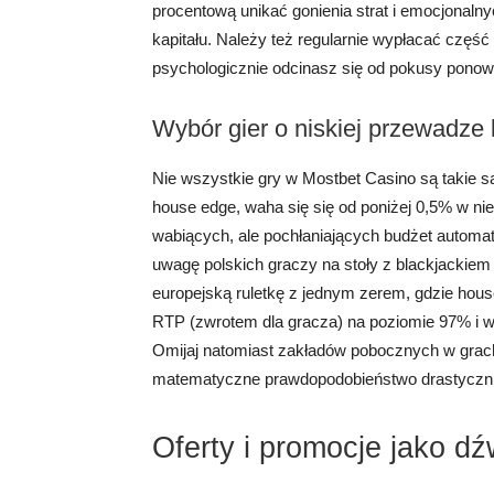
procentową unikać gonienia strat i emocjonaln
kapitału. Należy też regularnie wypłacać częś
psychologicznie odcinasz się od pokusy pono
Wybór gier o niskiej przewadze
Nie wszystkie gry w Mostbet Casino są takie
house edge, waha się się od poniżej 0,5% w n
wabiących, ale pochłaniających budżet autom
uwagę polskich graczy na stoły z blackjackiem
europejską ruletkę z jednym zerem, gdzie hous
RTP (zwrotem dla gracza) na poziomie 97% i wy
Omijaj natomiast zakładów pobocznych w grach 
matematyczne prawdopodobieństwo drastycznie
Oferty i promocje jako d