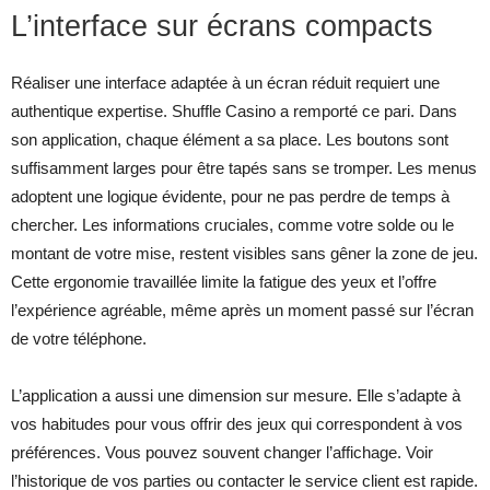
L’interface sur écrans compacts
Réaliser une interface adaptée à un écran réduit requiert une
authentique expertise. Shuffle Casino a remporté ce pari. Dans
son application, chaque élément a sa place. Les boutons sont
suffisamment larges pour être tapés sans se tromper. Les menus
adoptent une logique évidente, pour ne pas perdre de temps à
chercher. Les informations cruciales, comme votre solde ou le
montant de votre mise, restent visibles sans gêner la zone de jeu.
Cette ergonomie travaillée limite la fatigue des yeux et l’offre
l’expérience agréable, même après un moment passé sur l’écran
de votre téléphone.
L’application a aussi une dimension sur mesure. Elle s’adapte à
vos habitudes pour vous offrir des jeux qui correspondent à vos
préférences. Vous pouvez souvent changer l’affichage. Voir
l’historique de vos parties ou contacter le service client est rapide.