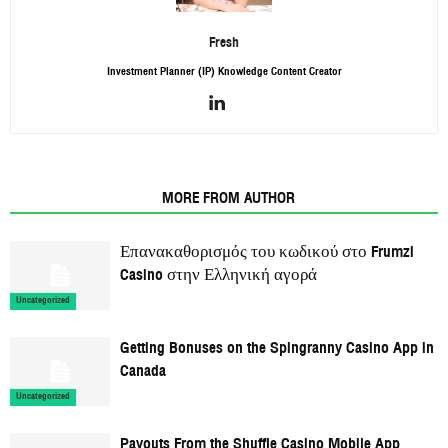
Fresh
Investment Planner (IP) Knowledge Content Creator
RELATED ARTICLES
MORE FROM AUTHOR
Επανακαθορισμός του κωδικού στο Frumzi
Casino στην Ελληνική αγορά
Uncategorized
Getting Bonuses on the Spingranny Casino App in
Canada
Uncategorized
Payouts From the Shuffle Casino Mobile App