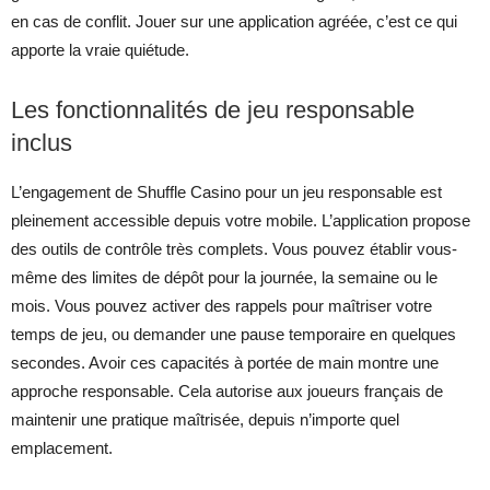
en cas de conflit. Jouer sur une application agréée, c’est ce qui
apporte la vraie quiétude.
Les fonctionnalités de jeu responsable
inclus
L’engagement de Shuffle Casino pour un jeu responsable est
pleinement accessible depuis votre mobile. L’application propose
des outils de contrôle très complets. Vous pouvez établir vous-
même des limites de dépôt pour la journée, la semaine ou le
mois. Vous pouvez activer des rappels pour maîtriser votre
temps de jeu, ou demander une pause temporaire en quelques
secondes. Avoir ces capacités à portée de main montre une
approche responsable. Cela autorise aux joueurs français de
maintenir une pratique maîtrisée, depuis n’importe quel
emplacement.