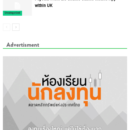
within UK
Uncategorized
Advertisment