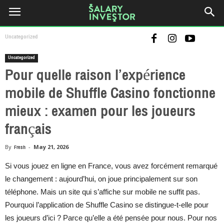
Uncategorized
Uncategorized
Pour quelle raison l’expérience
mobile de Shuffle Casino fonctionne
mieux : examen pour les joueurs
français
By
Fresh
-
May 21, 2026
Si vous jouez en ligne en France, vous avez forcément remarqué
le changement : aujourd’hui, on joue principalement sur son
téléphone. Mais un site qui s’affiche sur mobile ne suffit pas.
Pourquoi l’application de Shuffle Casino se distingue-t-elle pour
les joueurs d’ici ? Parce qu’elle a été pensée pour nous. Pour nos