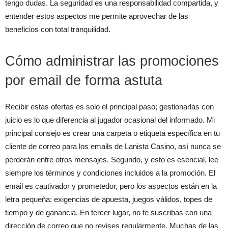
tengo dudas. La seguridad es una responsabilidad compartida, y
entender estos aspectos me permite aprovechar de las
beneficios con total tranquilidad.
Cómo administrar las promociones
por email de forma astuta
Recibir estas ofertas es solo el principal paso; gestionarlas con
juicio es lo que diferencia al jugador ocasional del informado. Mi
principal consejo es crear una carpeta o etiqueta específica en tu
cliente de correo para los emails de Lanista Casino, así nunca se
perderán entre otros mensajes. Segundo, y esto es esencial, lee
siempre los términos y condiciones incluidos a la promoción. El
email es cautivador y prometedor, pero los aspectos están en la
letra pequeña: exigencias de apuesta, juegos válidos, topes de
tiempo y de ganancia. En tercer lugar, no te suscribas con una
dirección de correo que no revises regularmente. Muchas de las