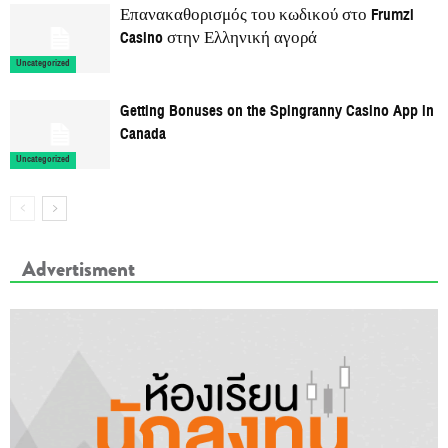
Επανακαθορισμός του κωδικού στο Frumzi
Casino στην Ελληνική αγορά
Uncategorized
Getting Bonuses on the Spingranny Casino App in
Canada
Uncategorized
Advertisment