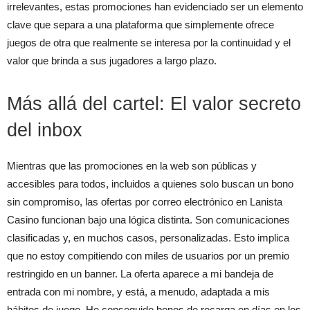
irrelevantes, estas promociones han evidenciado ser un elemento
clave que separa a una plataforma que simplemente ofrece
juegos de otra que realmente se interesa por la continuidad y el
valor que brinda a sus jugadores a largo plazo.
Más allá del cartel: El valor secreto
del inbox
Mientras que las promociones en la web son públicas y
accesibles para todos, incluidos a quienes solo buscan un bono
sin compromiso, las ofertas por correo electrónico en Lanista
Casino funcionan bajo una lógica distinta. Son comunicaciones
clasificadas y, en muchos casos, personalizadas. Esto implica
que no estoy compitiendo con miles de usuarios por un premio
restringido en un banner. La oferta aparece a mi bandeja de
entrada con mi nombre, y está, a menudo, adaptada a mis
hábitos de juego. He conseguido bonos de recarga en días en los