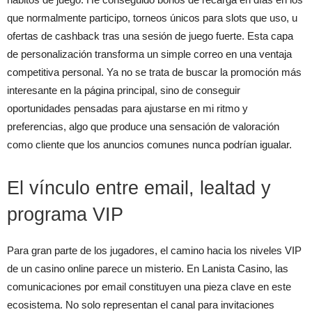
que normalmente participo, torneos únicos para slots que uso, u
ofertas de cashback tras una sesión de juego fuerte. Esta capa
de personalización transforma un simple correo en una ventaja
competitiva personal. Ya no se trata de buscar la promoción más
interesante en la página principal, sino de conseguir
oportunidades pensadas para ajustarse en mi ritmo y
preferencias, algo que produce una sensación de valoración
como cliente que los anuncios comunes nunca podrían igualar.
El vínculo entre email, lealtad y
programa VIP
Para gran parte de los jugadores, el camino hacia los niveles VIP
de un casino online parece un misterio. En Lanista Casino, las
comunicaciones por email constituyen una pieza clave en este
ecosistema. No solo representan el canal para invitaciones