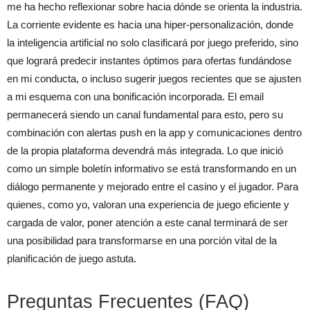
me ha hecho reflexionar sobre hacia dónde se orienta la industria.
La corriente evidente es hacia una hiper-personalización, donde
la inteligencia artificial no solo clasificará por juego preferido, sino
que logrará predecir instantes óptimos para ofertas fundándose
en mi conducta, o incluso sugerir juegos recientes que se ajusten
a mi esquema con una bonificación incorporada. El email
permanecerá siendo un canal fundamental para esto, pero su
combinación con alertas push en la app y comunicaciones dentro
de la propia plataforma devendrá más integrada. Lo que inició
como un simple boletín informativo se está transformando en un
diálogo permanente y mejorado entre el casino y el jugador. Para
quienes, como yo, valoran una experiencia de juego eficiente y
cargada de valor, poner atención a este canal terminará de ser
una posibilidad para transformarse en una porción vital de la
planificación de juego astuta.
Preguntas Frecuentes (FAQ)