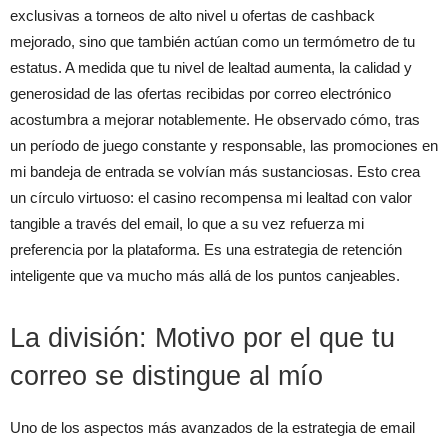
exclusivas a torneos de alto nivel u ofertas de cashback
mejorado, sino que también actúan como un termómetro de tu
estatus. A medida que tu nivel de lealtad aumenta, la calidad y
generosidad de las ofertas recibidas por correo electrónico
acostumbra a mejorar notablemente. He observado cómo, tras
un período de juego constante y responsable, las promociones en
mi bandeja de entrada se volvían más sustanciosas. Esto crea
un círculo virtuoso: el casino recompensa mi lealtad con valor
tangible a través del email, lo que a su vez refuerza mi
preferencia por la plataforma. Es una estrategia de retención
inteligente que va mucho más allá de los puntos canjeables.
La división: Motivo por el que tu
correo se distingue al mío
Uno de los aspectos más avanzados de la estrategia de email