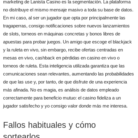
marketing de Lanista Casino es la segmentación. La plataforma
no distribuye el mismo mensaje masivo a toda su base de datos.
En mi caso, al ser un jugador que opta por principalmente las
tragaperras, consigo notificaciones sobre nuevos lanzamientos
de slots, torneos en máquinas concretas y bonos libres de
apuestas para probar juegos. Un amigo que escoge el blackjack
y la ruleta en vivo, sin embargo, recibe ofertas centradas en
mesas en vivo, cashback en pérdidas en casino en vivo o
torneos de ruleta. Esta inteligencia utilizada garantiza que las
comunicaciones sean relevantes, aumentando las probabilidades
de que las use y, por tanto, de que disfrute de una experiencia
más afinada. No es magia, es análisis de datos empleado
correctamente para beneficio mutuo: el casino fideliza a un
jugador satisfecho y yo consigo valor donde más me interesa.
Fallos habituales y cómo
sortearlos