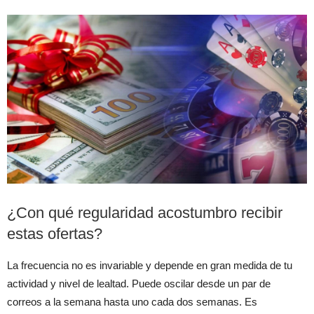
¿Con qué regularidad acostumbro recibir
estas ofertas?
La frecuencia no es invariable y depende en gran medida de tu
actividad y nivel de lealtad. Puede oscilar desde un par de
correos a la semana hasta uno cada dos semanas. Es