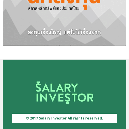
© 2017 Salary Investor All rights reserved.