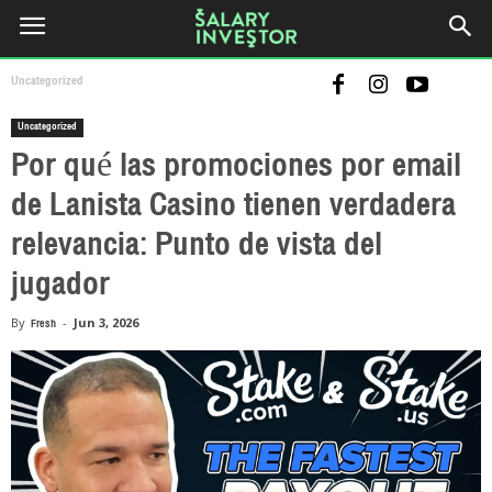
Uncategorized
Uncategorized
Por qué las promociones por email
de Lanista Casino tienen verdadera
relevancia: Punto de vista del
jugador
By
Fresh
-
Jun 3, 2026