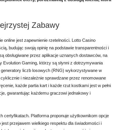
ejrzystej Zabawy
nline jest zapewnienie rzetelności. Lotto Casino
ią, budując swoją opinię na podstawie transparentności i
 są obsługiwane przez aplikacje uznanych dostawców, na
y Evolution Gaming, którzy są słynni z dotrzymywania
generatory liczb losowych (RNG) wykorzystywane w
ą cyklicznie i niezależnie sprawdzane przez renomowane
ęcenie, każde partia kart i każde rzut kostkami jest w pełni
cje, gwarantując każdemu graczowi jednakowy i
h certyfikatach. Platforma proponuje użytkownikom opcje
 jest przejawem wielkiego respektu dla świadomości i