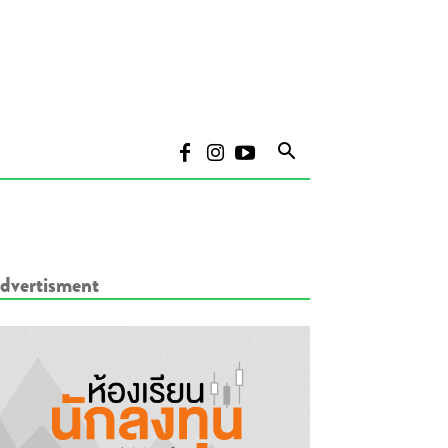
dvertisment