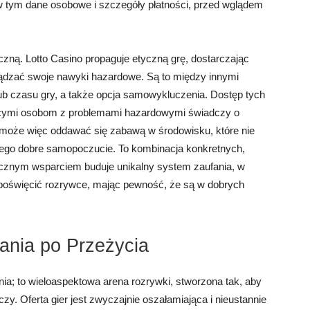
w tym dane osobowe i szczegóły płatności, przed wglądem
czną. Lotto Casino propaguje etyczną grę, dostarczając
ądzać swoje nawyki hazardowe. Są to między innymi
lub czasu gry, a także opcja samowykluczenia. Dostęp tych
jącymi osobom z problemami hazardowymi świadczy o
 może więc oddawać się zabawą w środowisku, które nie
o jego dobre samopoczucie. To kombinacja konkretnych,
ecznym wsparciem buduje unikalny system zaufania, w
 poświęcić rozrywce, mając pewność, że są w dobrych
ania po Przeżycia
ania; to wieloaspektowa arena rozrywki, stworzona tak, aby
y. Oferta gier jest zwyczajnie oszałamiająca i nieustannie