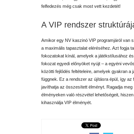
felfedezés még csak most vett kezdetét!
A VIP rendszer struktúráj
Amikor egy NV kaszinó VIP programjáról van s
a maximális tapasztalat eléréséhez. Azt fogja t
fokozatokat kínál, amelyek a játékstílusához és
fokozat egyedi előnyöket nyújt – a egyéni vevős
közötti fejlődés feltételeire, amelyek gyakran a 
függnek. Ez a rendszer az újításra épül, így az 
javíthatja az összesített élményt. Ragadja meg
élményeken való részvétel lehetőségeit, hisze
kihasználja VIP élményét.