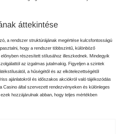
ának áttekintése
zó, a rendszer struktúrájának megértése kulcsfontosságú
apasztalni, hogy a rendszer többszintű, különböző
 előnyben részesített stílusához illeszkednek. Mindegyik
zolgálattól az izgalmas jutalmakig. Figyeljen a szintek
játékstílusától, a hűségétől és az elkötelezettségétől
friss ajánlatokról és időszakos akciókról való tájékozódás
 a Casino által szervezett rendezvényeken és különleges
n ezek hozzájárulnak abban, hogy teljes mértékben