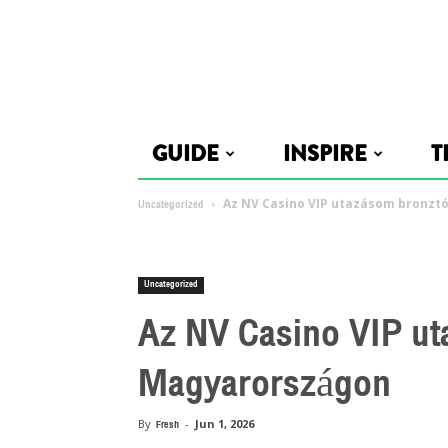
GUIDE
INSPIRE
T
Uncategorized
Az NV Casino VIP utazásom bronztó
Uncategorized
Az NV Casino VIP ut
Magyarországon
By
Fresh
-
Jun 1, 2026