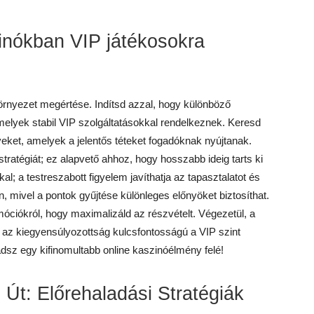
inókban VIP játékosokra
környezet megértése. Indítsd azzal, hogy különböző
melyek stabil VIP szolgáltatásokkal rendelkeznek. Keresd
ket, amelyek a jelentős téteket fogadóknak nyújtanak.
stratégiát; ez alapvető ahhoz, hogy hosszabb ideig tarts ki
l; a testreszabott figyelem javíthatja az tapasztalatot és
 mivel a pontok gyűjtése különleges előnyöket biztosíthat.
móciókról, hogy maximalizáld az részvételt. Végezetül, a
 – az kiegyensúlyozottság kulcsfontosságú a VIP szint
adsz egy kifinomultabb online kaszinóélmény felé!
 Út: Előrehaladási Stratégiák