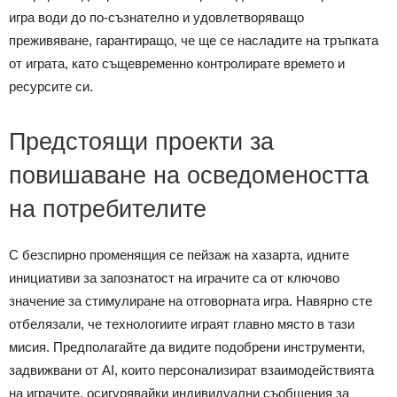
игра води до по-съзнателно и удовлетворяващо
преживяване, гарантиращо, че ще се насладите на тръпката
от играта, като същевременно контролирате времето и
ресурсите си.
Предстоящи проекти за
повишаване на осведомеността
на потребителите
С безспирно променящия се пейзаж на хазарта, идните
инициативи за запознатост на играчите са от ключово
значение за стимулиране на отговорната игра. Навярно сте
отбелязали, че технологиите играят главно място в тази
мисия. Предполагайте да видите подобрени инструменти,
задвижвани от AI, които персонализират взаимодействията
на играчите, осигурявайки индивидуални съобщения за