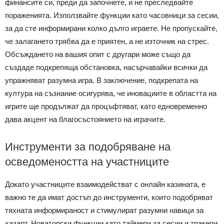
финансите си, преди да започнете, и не преследвайте
пораженията. Използвайте функции като часовници за сесии,
за да сте информирани колко дълго играете. Не пропускайте,
че залагането трябва да е приятен, а не източник на стрес.
Обсъждането на вашия опит с другари може също да
създаде подкрепяща обстановка, насърчавайки всички да
упражняват разумна игра. В заключение, подкрепата на
култура на съзнание осигурява, че иновациите в областта на
игрите ще продължат да процъфтяват, като едновременно
дава акцент на благосъстоянието на играчите.
Инструменти за подобряване на
осведомеността на участниците
Докато участниците взаимодействат с онлайн казината, е
важно те да имат достъп до инструменти, които подобряват
тяхната информираност и стимулират разумни навици за
хазарт. Новаторски функции като таймери за сесии и тракери