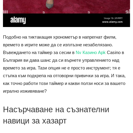
Подобно на тиктакащия хронометър в напрегнат филм,
времето в игрите може да се изплъзне незабелязано.
Въвеждането на таймер за сесии в
Nv Казино Apk
Casino в
България ви дава шанс да си върнете управлението над
времето за игра. Тази опция не е просто инструмент; тя е
стъпка към подкрепа на отговорни привички за игра. И така,
как точно работи този таймер и какви ползи носи за вашето
игрално изживяване?
Насърчаване на съзнателни
навици за хазарт