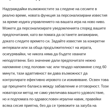
Надграждайки възможностите за следене на сесиите в
реално време, новата функция за персонализирани известия
за време издига управлението на вашата игра на ново ниво.
Можете да персонализирате уведомленията според вашите
предпочитания, като ви помага да останете ангажирани,
докато следите времето си. Задайте известия за конкретни
интервали или за обща продължителност на играта,
осигурявайки, че никога няма да бъдете хванати
неподготвени. Без значение дали предпочитате нежно
напомняне след половин час или твърдо напомняне след 60
минути, тази адаптивност ви дава възможност да
контролирате ефективно игровото си изживяване. Освен това
ще прецените баланса между забавление и отговорност. Този
новаторски метод не само увеличава вашето удоволствие,
но и подпомага по-здравословен игрални навик, правейки
всяка сесия приятна, без да се тревожите за загуба на