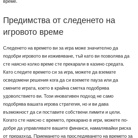
време.
Предимства от следенето на
игровото време
Следенето на времето ви за игра може значително да
подобри игровото ви изживяване, тъй като ви позволява да
сте наясно колко време сте прекарали в казино средата.
Като следите времето си за игра, можете да вземате
осведомени решения кога да си вземете пауза или да
смените играта, което в крайна сметка подобрява
удоволствието ви. Този иновативен подход не само
подобрява вашата игрова стратегия, но и ви дава
възможност да си поставите собствени лимити и цели.
Когато сте наясно с времето, прекарано в игри, можете по-
добре да управлявате вашите финанси, намалявайки риска
от преразход. Приемането на проследяването на времето за