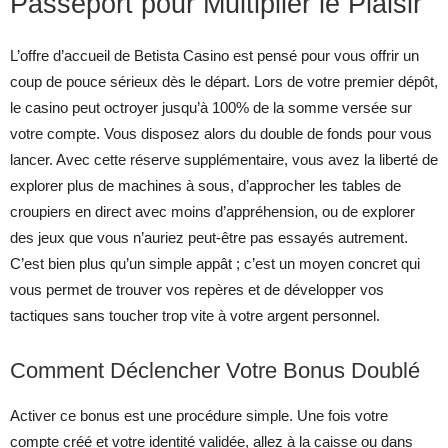
Passeport pour Multiplier le Plaisir
L’offre d’accueil de Betista Casino est pensé pour vous offrir un
coup de pouce sérieux dès le départ. Lors de votre premier dépôt,
le casino peut octroyer jusqu’à 100% de la somme versée sur
votre compte. Vous disposez alors du double de fonds pour vous
lancer. Avec cette réserve supplémentaire, vous avez la liberté de
explorer plus de machines à sous, d’approcher les tables de
croupiers en direct avec moins d’appréhension, ou de explorer
des jeux que vous n’auriez peut-être pas essayés autrement.
C’est bien plus qu’un simple appât ; c’est un moyen concret qui
vous permet de trouver vos repères et de développer vos
tactiques sans toucher trop vite à votre argent personnel.
Comment Déclencher Votre Bonus Doublé
Activer ce bonus est une procédure simple. Une fois votre
compte créé et votre identité validée, allez à la caisse ou dans