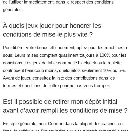
de l’utiliser immédiatement, dans le respect des conditions
générales.
À quels jeux jouer pour honorer les
conditions de mise le plus vite ?
Pour libérer votre bonus efficacement, optez pour les machines à
sous. Leurs mises comptent quasiment toujours à 100% pour les
conditions. Les jeux de table comme le blackjack ou la roulette
contribuent beaucoup moins, quelquefois seulement 10% ou 5%.
Avant de jouer, consultez la liste des contributions dans les
termes et conditions de l’offre pour ne pas vous tromper.
Est-il possible de retirer mon dépôt initial
avant d’avoir rempli les conditions de mise ?
En règle générale, non. Comme dans la plupart des casinos en