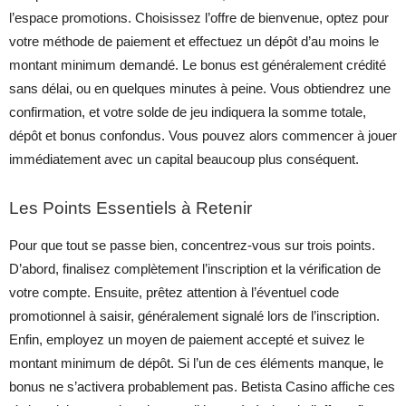
l’espace promotions. Choisissez l’offre de bienvenue, optez pour
votre méthode de paiement et effectuez un dépôt d’au moins le
montant minimum demandé. Le bonus est généralement crédité
sans délai, ou en quelques minutes à peine. Vous obtiendrez une
confirmation, et votre solde de jeu indiquera la somme totale,
dépôt et bonus confondus. Vous pouvez alors commencer à jouer
immédiatement avec un capital beaucoup plus conséquent.
Les Points Essentiels à Retenir
Pour que tout se passe bien, concentrez-vous sur trois points.
D’abord, finalisez complètement l’inscription et la vérification de
votre compte. Ensuite, prêtez attention à l’éventuel code
promotionnel à saisir, généralement signalé lors de l’inscription.
Enfin, employez un moyen de paiement accepté et suivez le
montant minimum de dépôt. Si l’un de ces éléments manque, le
bonus ne s’activera probablement pas. Betista Casino affiche ces