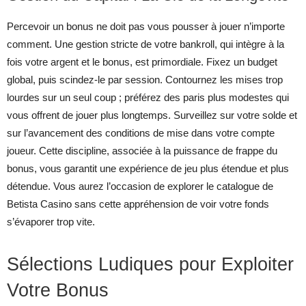
Percevoir un bonus ne doit pas vous pousser à jouer n’importe
comment. Une gestion stricte de votre bankroll, qui intègre à la
fois votre argent et le bonus, est primordiale. Fixez un budget
global, puis scindez-le par session. Contournez les mises trop
lourdes sur un seul coup ; préférez des paris plus modestes qui
vous offrent de jouer plus longtemps. Surveillez sur votre solde et
sur l’avancement des conditions de mise dans votre compte
joueur. Cette discipline, associée à la puissance de frappe du
bonus, vous garantit une expérience de jeu plus étendue et plus
détendue. Vous aurez l’occasion de explorer le catalogue de
Betista Casino sans cette appréhension de voir votre fonds
s’évaporer trop vite.
Sélections Ludiques pour Exploiter
Votre Bonus