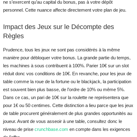
ne s’exercent qu’au capital du bonus, pas à votre dépôt
personnel. Cette nuance affecte directement votre plan de jeu.
Impact des Jeux sur le Décompte des
Règles
Prudence, tous les jeux ne sont pas considérés à la même
manière pour débloquer votre bonus. La grande partie du temps,
les machines à sous contribuent à 100%. Parier 10€ sur un slot
réduit donc vos conditions de 10€. En revanche, pour les jeux de
table comme la roue de la fortune ou le blackjack, la participation
est souvent bien plus basse, de l’ordre de 10% ou même 5%.
Dans ce cas, un pari de 10€ sur la roulette ne représentera que
pour 1€ ou 50 centimes. Cette distinction a lieu parce que les jeux
de table procurent généralement de plus grandes opportunités au
joueur. Avant de vous asseoir à une table, consultez donc le
niveau de prise
crunchbase.com
en compte dans les exigences