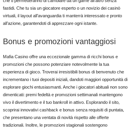
che ti permetteranno di cambiare da un game all’altro senza
fastidi. Che tu sia un giocatore esperto o un novizio dei casinò
virtuali, il layout all’avanguardia ti manterrà interessato e pronto
all’azione, garantendoti di apprezzare ogni istante.
Bonus e promozioni vantaggiosi
Mafia Casino offre una eccezionale gamma di ricchi bonus e
promozioni che possono potenziare notevolmente la tua
esperienza di gioco. Troverai irresistibili bonus di benvenuto che
incrementano i tuoi depositi iniziali, dandoti maggiori opportunità di
esplorare giochi entusiasmanti. Anche i giocatori abituali non sono
dimenticati: premi fedeltà e promozioni settimanali mantengono
vivo il divertimento e il tuo bankroll in attivo. Esplorando il sito,
scoprirai innovativi cashback e bonus senza requisiti di puntata,
che presentano una ventata di novità rispetto alle offerte
tradizionali. Inoltre, le promozioni stagionali sostengono