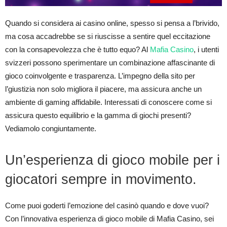
Quando si considera ai casino online, spesso si pensa a l’brivido,
ma cosa accadrebbe se si riuscisse a sentire quel eccitazione
con la consapevolezza che è tutto equo? Al
Mafia Casino
, i utenti
svizzeri possono sperimentare un combinazione affascinante di
gioco coinvolgente e trasparenza. L’impegno della sito per
l’giustizia non solo migliora il piacere, ma assicura anche un
ambiente di gaming affidabile. Interessati di conoscere come si
assicura questo equilibrio e la gamma di giochi presenti?
Vediamolo congiuntamente.
Un’esperienza di gioco mobile per i
giocatori sempre in movimento.
Come puoi goderti l’emozione del casinò quando e dove vuoi?
Con l’innovativa esperienza di gioco mobile di Mafia Casino, sei