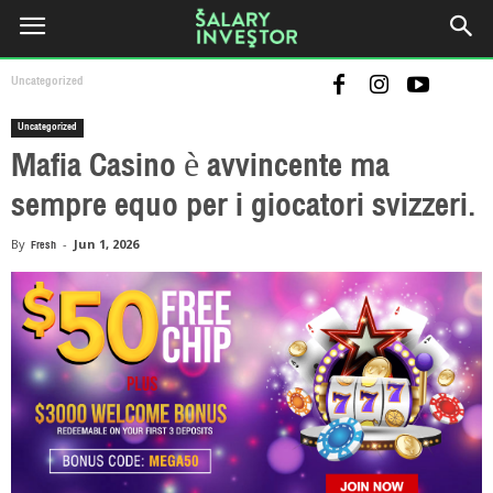
Uncategorized
Uncategorized
Mafia Casino è avvincente ma
sempre equo per i giocatori svizzeri.
By
Fresh
-
Jun 1, 2026