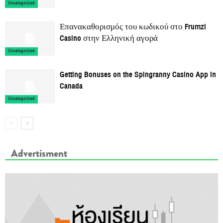
Uncategorized
Επανακαθορισμός του κωδικού στο Frumzi
Casino στην Ελληνική αγορά
Uncategorized
Getting Bonuses on the Spingranny Casino App in
Canada
Uncategorized
Advertisment