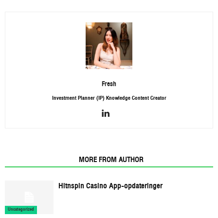
Fresh
Investment Planner (IP) Knowledge Content Creator
RELATED ARTICLES
MORE FROM AUTHOR
Hitnspin Casino App-opdateringer
Uncategorized