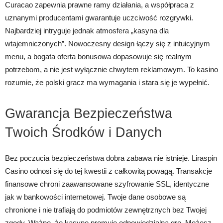
Curacao zapewnia prawne ramy działania, a współpraca z
uznanymi producentami gwarantuje uczciwość rozgrywki.
Najbardziej intryguje jednak atmosfera „kasyna dla
wtajemniczonych”. Nowoczesny design łączy się z intuicyjnym
menu, a bogata oferta bonusowa dopasowuje się realnym
potrzebom, a nie jest wyłącznie chwytem reklamowym. To kasino
rozumie, że polski gracz ma wymagania i stara się je wypełnić.
Gwarancja Bezpieczeństwa
Twoich Środków i Danych
Bez poczucia bezpieczeństwa dobra zabawa nie istnieje. Liraspin
Casino odnosi się do tej kwestii z całkowitą powagą. Transakcje
finansowe chroni zaawansowane szyfrowanie SSL, identyczne
jak w bankowości internetowej. Twoje dane osobowe są
chronione i nie trafiają do podmiotów zewnętrznych bez Twojej
zgody. Ważne, że kasyno promuje odpowiedzialną grę. Możesz