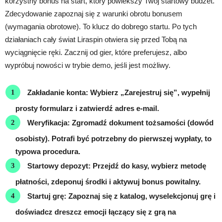
korzystny bonus na start, który powiekszy Twój startowy budżet.
Zdecydowanie zapoznaj się z warunki obrotu bonusem
(wymagania obrotowe). To klucz do dobrego startu. Po tych
działaniach cały świat Liraspin otwiera się przed Tobą na
wyciągnięcie ręki. Zacznij od gier, które preferujesz, albo
wypróbuj nowości w trybie demo, jeśli jest możliwy.
Zakładanie konta: Wybierz „Zarejestruj się”, wypełnij
prosty formularz i zatwierdź adres e-mail.
Weryfikacja: Zgromadź dokument tożsamości (dowód
osobisty). Potrafi być potrzebny do pierwszej wypłaty, to
typowa procedura.
Startowy depozyt: Przejdź do kasy, wybierz metodę
płatności, zdeponuj środki i aktywuj bonus powitalny.
Startuj grę: Zapoznaj się z katalog, wyselekcjonuj grę i
doświadcz dreszcz emocji łączący się z grą na