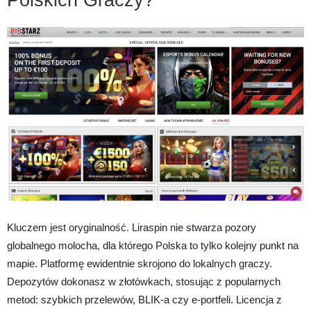
Kluczem jest oryginalność. Liraspin nie stwarza pozory
globalnego molocha, dla którego Polska to tylko kolejny punkt na
mapie. Platformę ewidentnie skrojono do lokalnych graczy.
Depozytów dokonasz w złotówkach, stosując z popularnych
metod: szybkich przelewów, BLIK-a czy e-portfeli. Licencja z