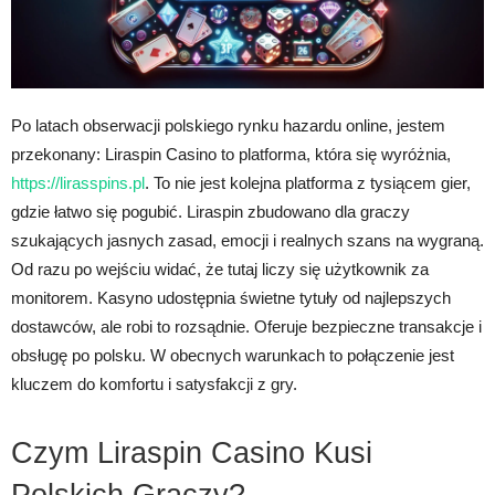
Po latach obserwacji polskiego rynku hazardu online, jestem
przekonany: Liraspin Casino to platforma, która się wyróżnia,
https://lirasspins.pl
. To nie jest kolejna platforma z tysiącem gier,
gdzie łatwo się pogubić. Liraspin zbudowano dla graczy
szukających jasnych zasad, emocji i realnych szans na wygraną.
Od razu po wejściu widać, że tutaj liczy się użytkownik za
monitorem. Kasyno udostępnia świetne tytuły od najlepszych
dostawców, ale robi to rozsądnie. Oferuje bezpieczne transakcje i
obsługę po polsku. W obecnych warunkach to połączenie jest
kluczem do komfortu i satysfakcji z gry.
Czym Liraspin Casino Kusi
Polskich Graczy?