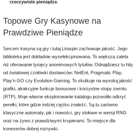
rzeczywiste pieniądze.
Topowe Gry Kasynowe na
Prawdziwe Pieniądze
Sercem kasyna są gry i tutaj Liraspin zachowuje jakość. Jego
biblioteka jest dokładnie wyselekcjonowana. To większa zaleta
niż oferowanie tysięcy anonimowych tytułów. Odnajdziesz tu hity
od światowej czołówki dostawców: NetEnt, Pragmatic Play,
Play’n GO czy Evolution Gaming. To skutkuje na wysoką jakość
grafiki, atrakcyjne funkcje bonusowe i korzystne stopy zwrotu
(RTP). Moje własne eksplorowanie katalogu pozwoliło odkryć
perełki, które gdzie indziej ciężko znaleźć. Są tu zarówno
klasyczne automaty, jak i nowości, gry stołowe w wersji RNG
oraz na żywo z prawdziwymi krupierami. To miejsce dla
koneserów dobrej rozrywki.