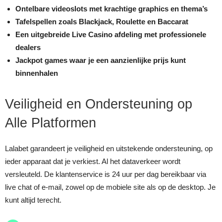
Ontelbare videoslots met krachtige graphics en thema’s
Tafelspellen zoals Blackjack, Roulette en Baccarat
Een uitgebreide Live Casino afdeling met professionele
dealers
Jackpot games waar je een aanzienlijke prijs kunt
binnenhalen
Veiligheid en Ondersteuning op
Alle Platformen
Lalabet garandeert je veiligheid en uitstekende ondersteuning, op
ieder apparaat dat je verkiest. Al het dataverkeer wordt
versleuteld. De klantenservice is 24 uur per dag bereikbaar via
live chat of e-mail, zowel op de mobiele site als op de desktop. Je
kunt altijd terecht.