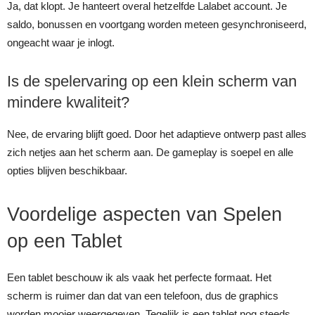
Ja, dat klopt. Je hanteert overal hetzelfde Lalabet account. Je
saldo, bonussen en voortgang worden meteen gesynchroniseerd,
ongeacht waar je inlogt.
Is de spelervaring op een klein scherm van
mindere kwaliteit?
Nee, de ervaring blijft goed. Door het adaptieve ontwerp past alles
zich netjes aan het scherm aan. De gameplay is soepel en alle
opties blijven beschikbaar.
Voordelige aspecten van Spelen
op een Tablet
Een tablet beschouw ik als vaak het perfecte formaat. Het
scherm is ruimer dan dat van een telefoon, dus de graphics
worden mooier weergegeven. Tegelijk is een tablet nog steeds