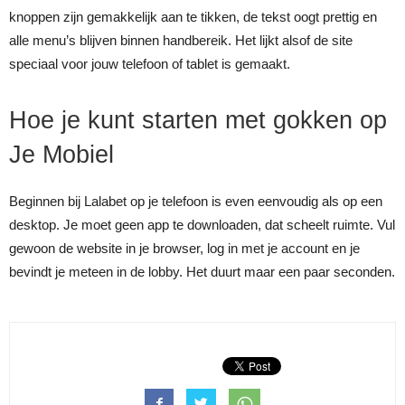
knoppen zijn gemakkelijk aan te tikken, de tekst oogt prettig en
alle menu’s blijven binnen handbereik. Het lijkt alsof de site
speciaal voor jouw telefoon of tablet is gemaakt.
Hoe je kunt starten met gokken op
Je Mobiel
Beginnen bij Lalabet op je telefoon is even eenvoudig als op een
desktop. Je moet geen app te downloaden, dat scheelt ruimte. Vul
gewoon de website in je browser, log in met je account en je
bevindt je meteen in de lobby. Het duurt maar een paar seconden.