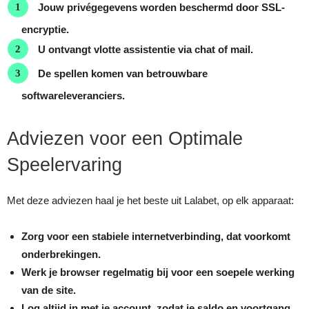
Jouw privégegevens worden beschermd door SSL-
encryptie.
U ontvangt vlotte assistentie via chat of mail.
De spellen komen van betrouwbare
softwareleveranciers.
Adviezen voor een Optimale
Speelervaring
Met deze adviezen haal je het beste uit Lalabet, op elk apparaat:
Zorg voor een stabiele internetverbinding, dat voorkomt
onderbrekingen.
Werk je browser regelmatig bij voor een soepele werking
van de site.
Log altijd in met je account, zodat je saldo en voortgang