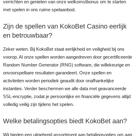
verrichten en genieten van onze welkomstbonus om te starten
met spelen in ons ruime spelaanbod.
Zijn de spellen van KokoBet Casino eerlijk
en betrouwbaar?
Zeker weten. Bij KokoBet staat eerlijkheid en veiligheid bij ons
voorop. Al onze spellen worden aangedreven door gecertificeerde
Random Number Generator (RNG) software, die willekeurige en
onvoorspelbare resultaten garandeert. Onze spellen en
activiteiten worden periodiek geaudit door onafhankelijke
instanties. Verder beschermen we alle data met geavanceerde
SSL-encryptie, zodat je persoonlijke en financiële gegevens altijd
volledig veilig zijn tijdens het spelen.
Welke betalingsopties biedt KokoBet aan?
Wij bieden een uitgebreid assortiment aan betalingsopties om aan