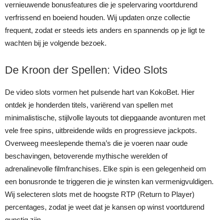
vernieuwende bonusfeatures die je spelervaring voortdurend
verfrissend en boeiend houden. Wij updaten onze collectie
frequent, zodat er steeds iets anders en spannends op je ligt te
wachten bij je volgende bezoek.
De Kroon der Spellen: Video Slots
De video slots vormen het pulsende hart van KokoBet. Hier
ontdek je honderden titels, variërend van spellen met
minimalistische, stijlvolle layouts tot diepgaande avonturen met
vele free spins, uitbreidende wilds en progressieve jackpots.
Overweeg meeslepende thema’s die je voeren naar oude
beschavingen, betoverende mythische werelden of
adrenalinevolle filmfranchises. Elke spin is een gelegenheid om
een bonusronde te triggeren die je winsten kan vermenigvuldigen.
Wij selecteren slots met de hoogste RTP (Return to Player)
percentages, zodat je weet dat je kansen op winst voortdurend
gunstig zijn.