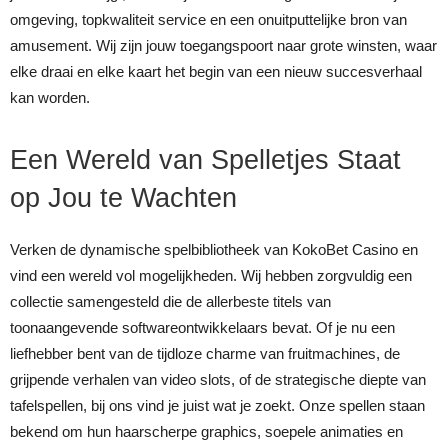
omgeving, topkwaliteit service en een onuitputtelijke bron van
amusement. Wij zijn jouw toegangspoort naar grote winsten, waar
elke draai en elke kaart het begin van een nieuw succesverhaal
kan worden.
Een Wereld van Spelletjes Staat
op Jou te Wachten
Verken de dynamische spelbibliotheek van KokoBet Casino en
vind een wereld vol mogelijkheden. Wij hebben zorgvuldig een
collectie samengesteld die de allerbeste titels van
toonaangevende softwareontwikkelaars bevat. Of je nu een
liefhebber bent van de tijdloze charme van fruitmachines, de
grijpende verhalen van video slots, of de strategische diepte van
tafelspellen, bij ons vind je juist wat je zoekt. Onze spellen staan
bekend om hun haarscherpe graphics, soepele animaties en