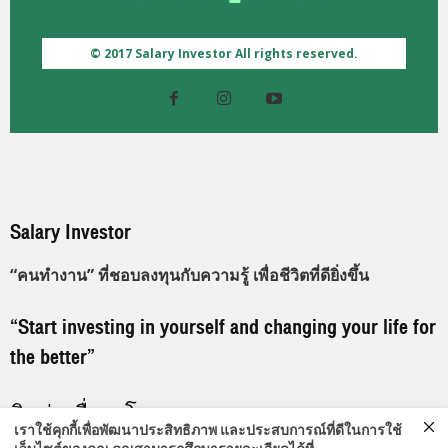
© 2017 Salary Investor All rights reserved.
Salary Investor
“คนทำงาน” ที่ชอบลงทุนกับความรู้ เพื่อชีวิตที่ดียิ่งขึ้น
“Start investing in yourself and changing your life for
the better”
ติดต่อเพื่อลงโฆษณา
เราใช้คุกกี้เพื่อพัฒนาประสิทธิภาพ และประสบการณ์ที่ดีในการใช้