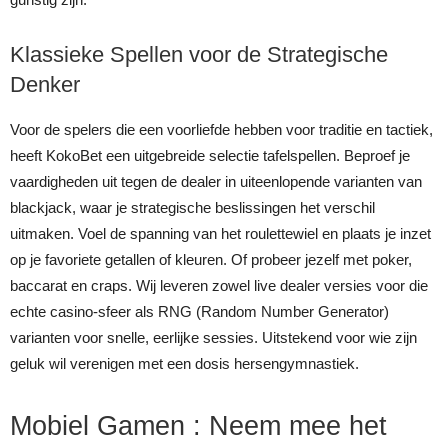
Klassieke Spellen voor de Strategische
Denker
Voor de spelers die een voorliefde hebben voor traditie en tactiek,
heeft KokoBet een uitgebreide selectie tafelspellen. Beproef je
vaardigheden uit tegen de dealer in uiteenlopende varianten van
blackjack, waar je strategische beslissingen het verschil
uitmaken. Voel de spanning van het roulettewiel en plaats je inzet
op je favoriete getallen of kleuren. Of probeer jezelf met poker,
baccarat en craps. Wij leveren zowel live dealer versies voor die
echte casino-sfeer als RNG (Random Number Generator)
varianten voor snelle, eerlijke sessies. Uitstekend voor wie zijn
geluk wil verenigen met een dosis hersengymnastiek.
Mobiel Gamen : Neem mee het