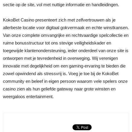
sectie op de site, vol met nuttige informatie en handleidingen.
KokoBet Casino presenteert zich met zelfvertrouwen als je
allerbeste locatie voor digitaal gokvermaak en echte winstkansen.
Van onze complete omvangrijke en rechtvaardige spelcollectie en
ruime bonusstructuur tot ons stevige veiligheidskader en
toegewijde klantenondersteuning, ieder onderdeel van onze site is
ontworpen met je tevredenheid in overweging. Wij verenigen
innovatie met degelijkheid om een gaming-ervaring te bieden die
zowel opwindend als stressvrij is. Voeg je toe bij de KokoBet
community en beleef in eigen persoon waarom vele spelers onze
casino zien als hun geliefde gateway naar grote winsten en
weergaloos entertainment.