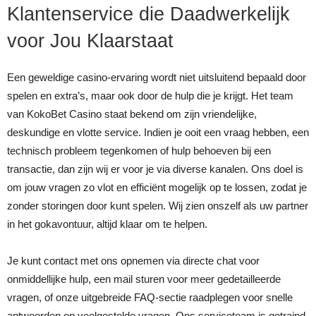
Klantenservice die Daadwerkelijk
voor Jou Klaarstaat
Een geweldige casino-ervaring wordt niet uitsluitend bepaald door
spelen en extra’s, maar ook door de hulp die je krijgt. Het team
van KokoBet Casino staat bekend om zijn vriendelijke,
deskundige en vlotte service. Indien je ooit een vraag hebben, een
technisch probleem tegenkomen of hulp behoeven bij een
transactie, dan zijn wij er voor je via diverse kanalen. Ons doel is
om jouw vragen zo vlot en efficiënt mogelijk op te lossen, zodat je
zonder storingen door kunt spelen. Wij zien onszelf als uw partner
in het gokavontuur, altijd klaar om te helpen.
Je kunt contact met ons opnemen via directe chat voor
onmiddellijke hulp, een mail sturen voor meer gedetailleerde
vragen, of onze uitgebreide FAQ-sectie raadplegen voor snelle
antwoorden op veelgestelde vragen. Ons serviceteam is getraind