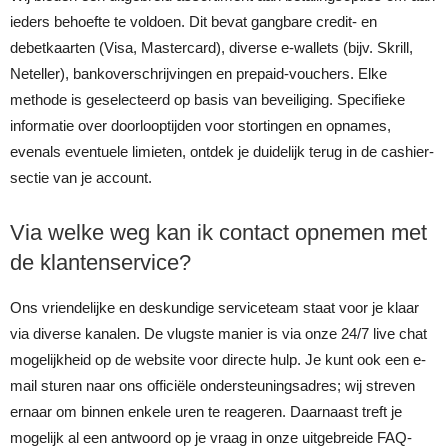
ieders behoefte te voldoen. Dit bevat gangbare credit- en
debetkaarten (Visa, Mastercard), diverse e-wallets (bijv. Skrill,
Neteller), bankoverschrijvingen en prepaid-vouchers. Elke
methode is geselecteerd op basis van beveiliging. Specifieke
informatie over doorlooptijden voor stortingen en opnames,
evenals eventuele limieten, ontdek je duidelijk terug in de cashier-
sectie van je account.
Via welke weg kan ik contact opnemen met
de klantenservice?
Ons vriendelijke en deskundige serviceteam staat voor je klaar
via diverse kanalen. De vlugste manier is via onze 24/7 live chat
mogelijkheid op de website voor directe hulp. Je kunt ook een e-
mail sturen naar ons officiële ondersteuningsadres; wij streven
ernaar om binnen enkele uren te reageren. Daarnaast treft je
mogelijk al een antwoord op je vraag in onze uitgebreide FAQ-