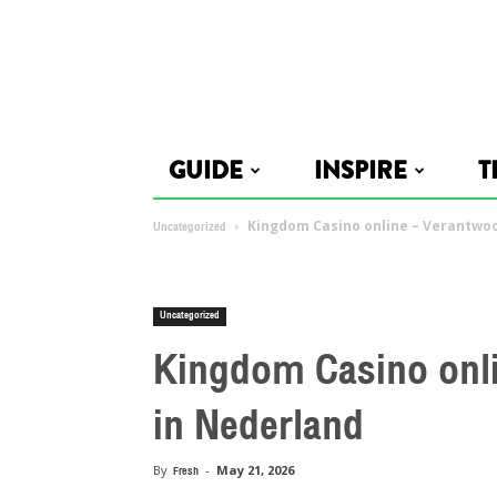
GUIDE
INSPIRE
T
Uncategorized
Kingdom Casino online – Verantwoo
Uncategorized
Kingdom Casino onli
in Nederland
By
Fresh
-
May 21, 2026