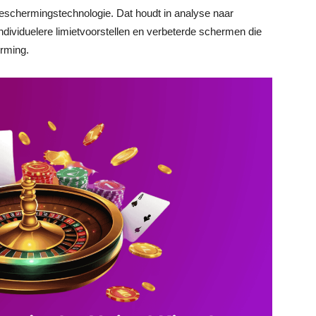
eschermingstechnologie. Dat houdt in analyse naar
individuelere limietvoorstellen en verbeterde schermen die
erming.