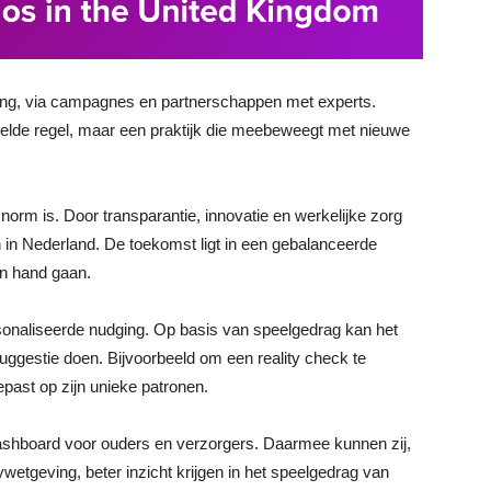
ting, via campagnes en partnerschappen met experts.
elde regel, maar een praktijk die meebeweegt met nieuwe
 norm is. Door transparantie, innovatie en werkelijke zorg
n in Nederland. De toekomst ligt in een gebalanceerde
in hand gaan.
rsonaliseerde nudging. Op basis van speelgedrag kan het
ggestie doen. Bijvoorbeeld om een reality check te
gepast op zijn unieke patronen.
dashboard voor ouders en verzorgers. Daarmee kunnen zij,
etgeving, beter inzicht krijgen in het speelgedrag van