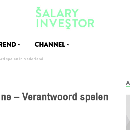
REND
CHANNEL
Salary
rd spelen in Nederland
A
Investor
ne – Verantwoord spelen