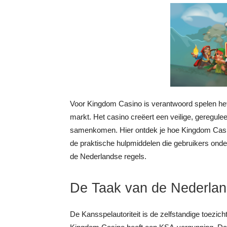
Voor Kingdom Casino is verantwoord spelen het
markt. Het casino creëert een veilige, gereguleer
samenkomen. Hier ontdek je hoe Kingdom Casino
de praktische hulpmiddelen die gebruikers ond
de Nederlandse regels.
De Taak van de Nederland
De Kansspelautoriteit is de zelfstandige toezich