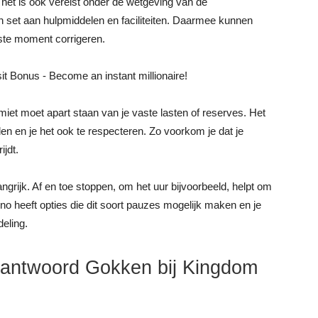
, het is ook vereist onder de wetgeving van de
en set aan hulpmiddelen en faciliteiten. Daarmee kunnen
iste moment corrigeren.
imiet moet apart staan van je vaste lasten of reserves. Het
len en je het ook te respecteren. Zo voorkom je dat je
ijdt.
ngrijk. Af en toe stoppen, om het uur bijvoorbeeld, helpt om
no heeft opties die dit soort pauzes mogelijk maken en je
eling.
antwoord Gokken bij Kingdom