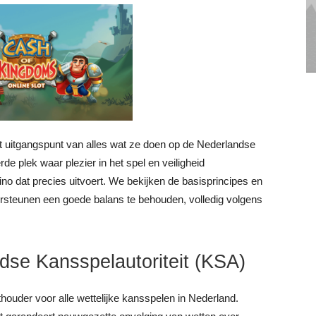
 uitgangspunt van alles wat ze doen op de Nederlandse
de plek waar plezier in het spel en veiligheid
 dat precies uitvoert. We bekijken de basisprincipes en
ersteunen een goede balans te behouden, volledig volgens
se Kansspelautoriteit (KSA)
thouder voor alle wettelijke kansspelen in Nederland.