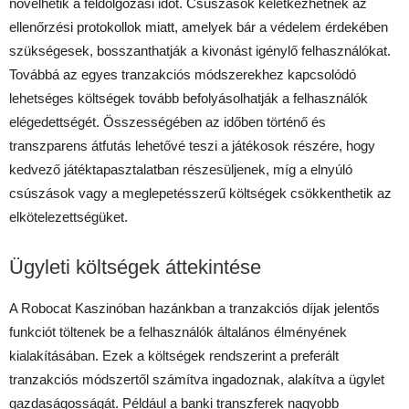
növelhetik a feldolgozási időt. Csúszások keletkezhetnek az
ellenőrzési protokollok miatt, amelyek bár a védelem érdekében
szükségesek, bosszanthatják a kivonást igénylő felhasználókat.
Továbbá az egyes tranzakciós módszerekhez kapcsolódó
lehetséges költségek tovább befolyásolhatják a felhasználók
elégedettségét. Összességében az időben történő és
transzparens átfutás lehetővé teszi a játékosok részére, hogy
kedvező játéktapasztalatban részesüljenek, míg a elnyúló
csúszások vagy a meglepetésszerű költségek csökkenthetik az
elkötelezettségüket.
Ügyleti költségek áttekintése
A Robocat Kaszinóban hazánkban a tranzakciós díjak jelentős
funkciót töltenek be a felhasználók általános élményének
kialakításában. Ezek a költségek rendszerint a preferált
tranzakciós módszertől számítva ingadoznak, alakítva a ügylet
gazdaságosságát. Például a banki transzferek nagyobb