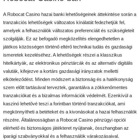
A Robocat Casino hazai banki lehetőségeinek áttekintése során a
tranzakciós lehetőségek változatos kínálatát fedezhetjük fel,
amelyek a felhasználók változatos preferenciáit és szükségleteit
szolgálják. Ez az befogadó megközelítés elengedhetetlen a
játékos közösségen történő eltérő technikai tudás és gazdasági
ismeretek kezeléséhez. A lehetőségek részei a klasszikus
hitelkártyák, az elektronikus pénztárcák és az alternatív digitális
valuták, kifejezve a kortárs gazdasági irányzatok melletti
elköteleződést. Minden módszert a biztonság és a hatékonyság
szem előtt tartásával terveztek, garantálva a zökkenőmentes
tranzakciókat és a bizalmas információk védelmét. Ezenkívül a
kaszinó lehetővé teszi a forintban történő tranzakciókat, ami
megkönnyítheti a betéteket és a kivonásokat a hazai felhasználók
részére. Általánosságban a Robocat Casino pénzügyi opciói
elérhető és biztonságos játékteret nyújtanak, összhangban az
iparági szabványokkal és a felhasználók várakozásaival.