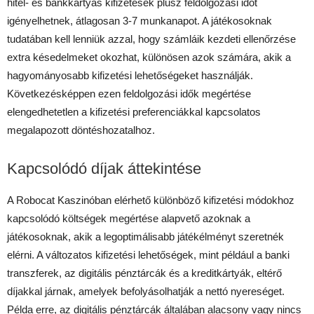
hitel- és bankkártyás kifizetések plusz feldolgozási időt
igényelhetnek, átlagosan 3-7 munkanapot. A játékosoknak
tudatában kell lenniük azzal, hogy számláik kezdeti ellenőrzése
extra késedelmeket okozhat, különösen azok számára, akik a
hagyományosabb kifizetési lehetőségeket használják.
Következésképpen ezen feldolgozási idők megértése
elengedhetetlen a kifizetési preferenciákkal kapcsolatos
megalapozott döntéshozatalhoz.
Kapcsolódó díjak áttekintése
A Robocat Kaszinóban elérhető különböző kifizetési módokhoz
kapcsolódó költségek megértése alapvető azoknak a
játékosoknak, akik a legoptimálisabb játékélményt szeretnék
elérni. A változatos kifizetési lehetőségek, mint például a banki
transzferek, az digitális pénztárcák és a kreditkártyák, eltérő
díjakkal járnak, amelyek befolyásolhatják a nettó nyereséget.
Példa erre, az digitális pénztárcák általában alacsony vagy nincs