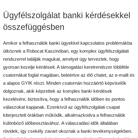
Ügyfélszolgálat banki kérdésekkel
összefüggésben
Amikor a felhasználók banki ügyekkel kapcsolatos problémákba
ütköznek a Robocat Kaszinóban, egy komplex ügyfélszolgálati
rendszerrel találják magukat, amelyet úgy terveztek, hogy
gyorsan kezelje kérdéseit. A támogatási keretrendszer többféle
csatornákat foglal magában, beleértve az élő chatet, az e-mailt és
a alapos GYIK részt. Minden csatornán hozzáértő képviselők
dolgoznak, akik képzettek az komplex banki kérdések
kezelésére, biztosítva, hogy a felhasználók időben és pontos
válaszokat kapjanak. Ezenkívül az ügyfélszolgálati csapat
kiterjesztett órákban működik, alkalmazkodva a felhasználók
különböző időbeosztásához. A válaszadási idők általában
rövidek, így csekély zavart okoznak a banki tevékenységekben.