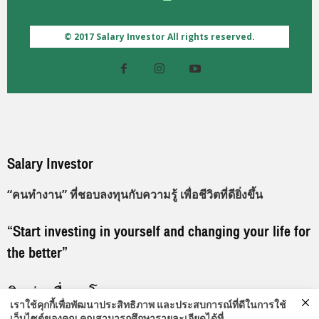
© 2017 Salary Investor All rights reserved.
Salary Investor
“คนทำงาน” ที่ชอบลงทุนกับความรู้ เพื่อชีวิตที่ดียิ่งขึ้น
“Start investing in yourself and changing your life for
the better”
ติดต่อเพื่อลงโฆษณา
เราใช้คุกกี้เพื่อพัฒนาประสิทธิภาพ และประสบการณ์ที่ดีในการใช้