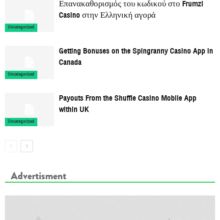
Επανακαθορισμός του κωδικού στο Frumzi
Casino στην Ελληνική αγορά
Uncategorized
Getting Bonuses on the Spingranny Casino App in
Canada
Uncategorized
Payouts From the Shuffle Casino Mobile App
within UK
Uncategorized
Advertisment