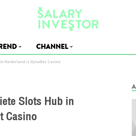
REND
CHANNEL
Salary
 in Nederland is DynaBet Casino
A
Investor
iete Slots Hub in
t Casino