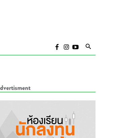
dvertisment