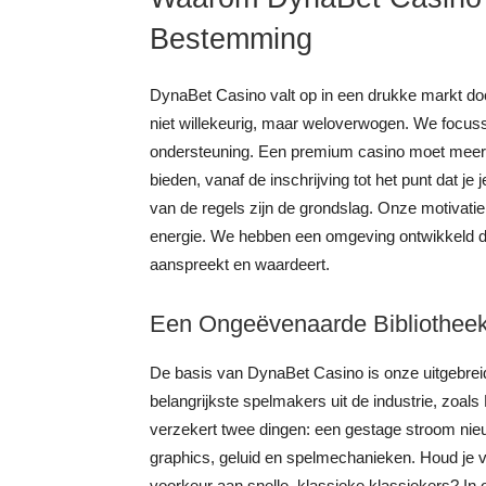
Bestemming
DynaBet Casino valt op in een drukke markt do
niet willekeurig, maar weloverwogen. We focuss
ondersteuning. Een premium casino moet meer zi
bieden, vanaf de inschrijving tot het punt dat je 
van de regels zijn de grondslag. Onze motivati
energie. We hebben een omgeving ontwikkeld di
aanspreekt en waardeert.
Een Ongeëvenaarde Bibliotheek
De basis van DynaBet Casino is onze uitgebre
belangrijkste spelmakers uit de industrie, zoa
verzekert twee dingen: een gestage stroom nie
graphics, geluid en spelmechanieken. Houd je va
voorkeur aan snelle, klassieke klassiekers? In o