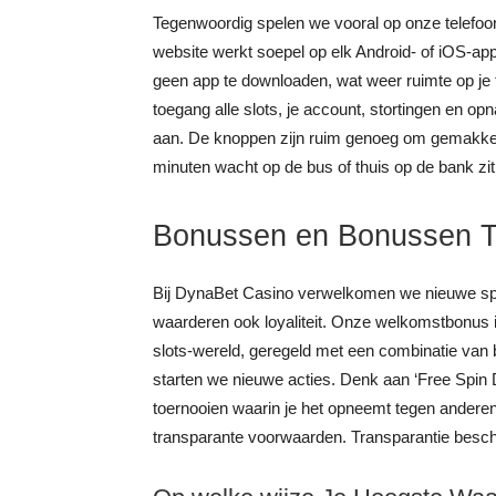
Tegenwoordig spelen we vooral op onze telefoo
website werkt soepel op elk Android- of iOS-app
geen app te downloaden, wat weer ruimte op je to
toegang alle slots, je account, stortingen en o
aan. De knoppen zijn ruim genoeg om gemakkelijk
minuten wacht op de bus of thuis op de bank zit, j
Bonussen en Bonussen To
Bij DynaBet Casino verwelkomen we nieuwe spe
waarderen ook loyaliteit. Onze welkomstbonus i
slots-wereld, geregeld met een combinatie van b
starten we nieuwe acties. Denk aan ‘Free Spin 
toernooien waarin je het opneemt tegen anderen
transparante voorwaarden. Transparantie besch