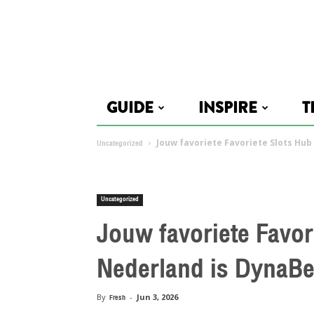
GUIDE
INSPIRE
T
Uncategorized
Jouw favoriete Favoriete Slots Hub
Uncategorized
Jouw favoriete Favor
Nederland is DynaBe
By
Fresh
-
Jun 3, 2026