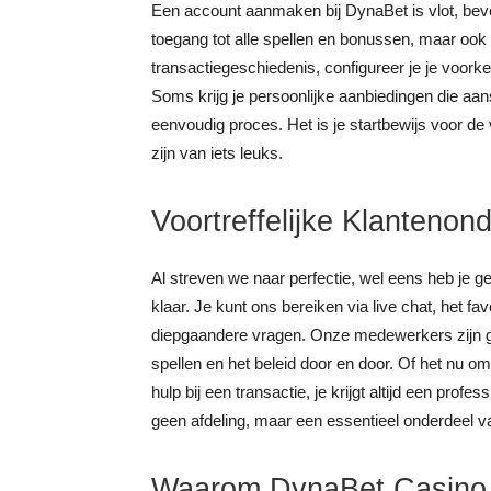
Een account aanmaken bij DynaBet is vlot, beveil
toegang tot alle spellen en bonussen, maar ook 
transactiegeschiedenis, configureer je je voorke
Soms krijg je persoonlijke aanbiedingen die aansl
eenvoudig proces. Het is je startbewijs voor de
zijn van iets leuks.
Voortreffelijke Klantenon
Al streven we naar perfectie, wel eens heb je 
klaar. Je kunt ons bereiken via live chat, het fa
diepgaandere vragen. Onze medewerkers zijn go
spellen en het beleid door en door. Of het nu 
hulp bij een transactie, je krijgt altijd een pr
geen afdeling, maar een essentieel onderdeel v
Waarom DynaBet Casino E