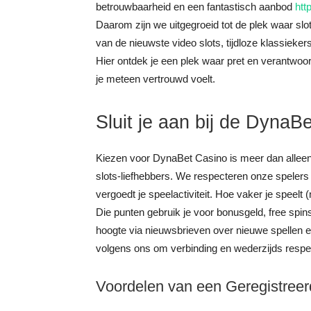
betrouwbaarheid en een fantastisch aanbod
htt
Daarom zijn we uitgegroeid tot de plek waar slo
van de nieuwste video slots, tijdloze klassiekers
Hier ontdek je een plek waar pret en verantwo
je meteen vertrouwd voelt.
Sluit je aan bij de Dyna
Kiezen voor DynaBet Casino is meer dan alleen
slots-liefhebbers. We respecteren onze spelers 
vergoedt je speelactiviteit. Hoe vaker je speelt (
Die punten gebruik je voor bonusgeld, free sp
hoogte via nieuwsbrieven over nieuwe spellen e
volgens ons om verbinding en wederzijds respec
Voordelen van een Geregistreer