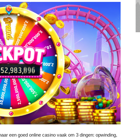
naar een goed online casino vaak om 3 dingen: opwinding,