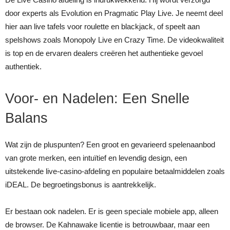
door experts als Evolution en Pragmatic Play Live. Je neemt deel
hier aan live tafels voor roulette en blackjack, of speelt aan
spelshows zoals Monopoly Live en Crazy Time. De videokwaliteit
is top en de ervaren dealers creëren het authentieke gevoel
authentiek.
Voor- en Nadelen: Een Snelle
Balans
Wat zijn de pluspunten? Een groot en gevarieerd spelenaanbod
van grote merken, een intuïtief en levendig design, een
uitstekende live-casino-afdeling en populaire betaalmiddelen zoals
iDEAL. De begroetingsbonus is aantrekkelijk.
Er bestaan ook nadelen. Er is geen speciale mobiele app, alleen
de browser. De Kahnawake licentie is betrouwbaar, maar een