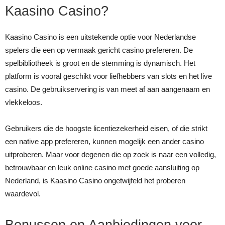
Kaasino Casino?
Kaasino Casino is een uitstekende optie voor Nederlandse
spelers die een op vermaak gericht casino prefereren. De
spelbibliotheek is groot en de stemming is dynamisch. Het
platform is vooral geschikt voor liefhebbers van slots en het live
casino. De gebruikservering is van meet af aan aangenaam en
vlekkeloos.
Gebruikers die de hoogste licentiezekerheid eisen, of die strikt
een native app prefereren, kunnen mogelijk een ander casino
uitproberen. Maar voor degenen die op zoek is naar een volledig,
betrouwbaar en leuk online casino met goede aansluiting op
Nederland, is Kaasino Casino ongetwijfeld het proberen
waardevol.
Bonussen en Aanbiedingen voor