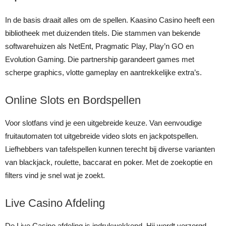
In de basis draait alles om de spellen. Kaasino Casino heeft een
bibliotheek met duizenden titels. Die stammen van bekende
softwarehuizen als NetEnt, Pragmatic Play, Play’n GO en
Evolution Gaming. Die partnership garandeert games met
scherpe graphics, vlotte gameplay en aantrekkelijke extra’s.
Online Slots en Bordspellen
Voor slotfans vind je een uitgebreide keuze. Van eenvoudige
fruitautomaten tot uitgebreide video slots en jackpotspellen.
Liefhebbers van tafelspellen kunnen terecht bij diverse varianten
van blackjack, roulette, baccarat en poker. Met de zoekoptie en
filters vind je snel wat je zoekt.
Live Casino Afdeling
De Live Casino afdeling is indrukwekkend. Hij wordt verzorgd