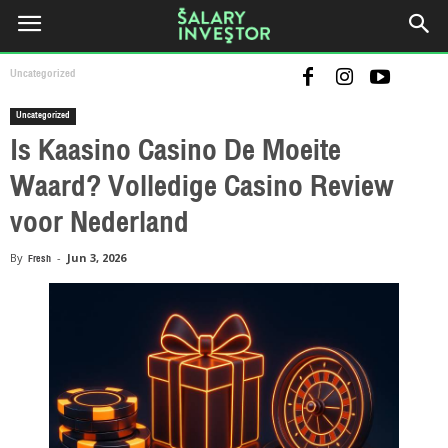
Uncategorized
Uncategorized
Is Kaasino Casino De Moeite
Waard? Volledige Casino Review
voor Nederland
By
Fresh
-
Jun 3, 2026