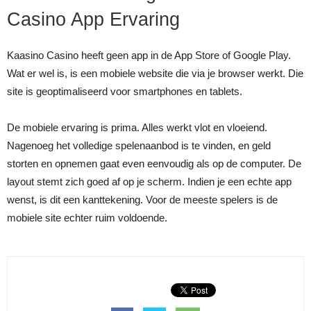
Casino App Ervaring
Kaasino Casino heeft geen app in de App Store of Google Play.
Wat er wel is, is een mobiele website die via je browser werkt. Die
site is geoptimaliseerd voor smartphones en tablets.
De mobiele ervaring is prima. Alles werkt vlot en vloeiend.
Nagenoeg het volledige spelenaanbod is te vinden, en geld
storten en opnemen gaat even eenvoudig als op de computer. De
layout stemt zich goed af op je scherm. Indien je een echte app
wenst, is dit een kanttekening. Voor de meeste spelers is de
mobiele site echter ruim voldoende.