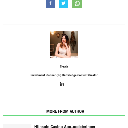
Fresh
Investment Planner (IP) Knowledge Content Creator
RELATED ARTICLES
MORE FROM AUTHOR
Hitnspin Casino App-opdateringer