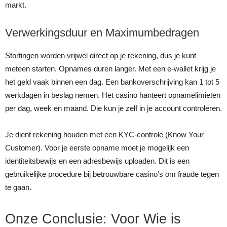
markt.
Verwerkingsduur en Maximumbedragen
Stortingen worden vrijwel direct op je rekening, dus je kunt
meteen starten. Opnames duren langer. Met een e-wallet krijg je
het geld vaak binnen een dag. Een bankoverschrijving kan 1 tot 5
werkdagen in beslag nemen. Het casino hanteert opnamelimieten
per dag, week en maand. Die kun je zelf in je account controleren.
Je dient rekening houden met een KYC-controle (Know Your
Customer). Voor je eerste opname moet je mogelijk een
identiteitsbewijs en een adresbewijs uploaden. Dit is een
gebruikelijke procedure bij betrouwbare casino’s om fraude tegen
te gaan.
Onze Conclusie: Voor Wie is