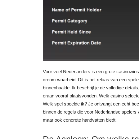
Voor veel Nederlanders is een grote casinowins
droom waarheid. Dit is het relaas van een spele
binnenhaalde. Ik beschrijf je de volledige deta
eraan vooraf plaatsvonden. Welk casino select
Welk spel speelde ik? Je ontvangt een echt bee
binnen de regels die voor Nederlandse spelers v
maar ook concrete handvatten biedt.