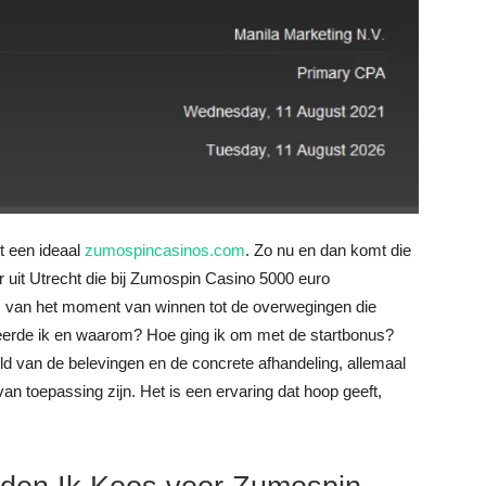
t een ideaal
zumospincasinos.com
. Zo nu en dan komt die
r uit Utrecht die bij Zumospin Casino 5000 euro
ils, van het moment van winnen tot de overwegingen die
eerde ik en waarom? Hoe ging ik om met de startbonus?
ld van de belevingen en de concrete afhandeling, allemaal
an toepassing zijn. Het is een ervaring dat hoop geeft,