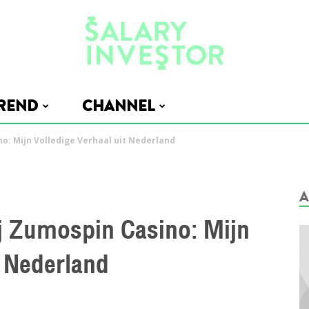
REND
CHANNEL
Salary
no: Mijn Volledige Verhaal uit Nederland
A
Investor
j Zumospin Casino: Mijn
t Nederland