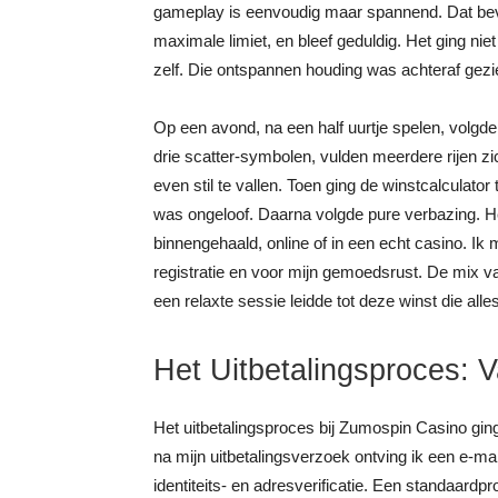
gameplay is eenvoudig maar spannend. Dat bevi
maximale limiet, en bleef geduldig. Het ging n
zelf. Die ontspannen houding was achteraf gezie
Op een avond, na een half uurtje spelen, volgde 
drie scatter-symbolen, vulden meerdere rijen 
even stil te vallen. Toen ging de winstcalculato
was ongeloof. Daarna volgde pure verbazing. He
binnengehaald, online of in een echt casino. I
registratie en voor mijn gemoedsrust. De mix v
een relaxte sessie leidde tot deze winst die all
Het Uitbetalingsproces: V
Het uitbetalingsproces bij Zumospin Casino gin
na mijn uitbetalingsverzoek ontving ik een e-m
identiteits- en adresverificatie. Een standaar