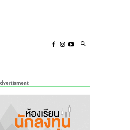
dvertisment