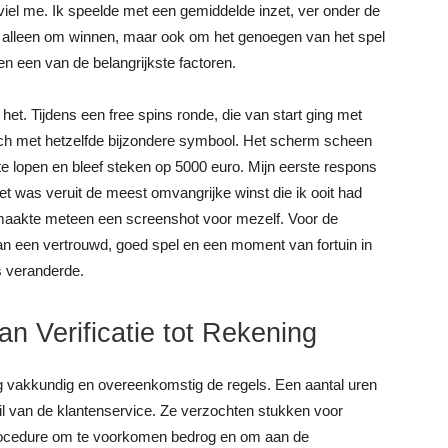
el me. Ik speelde met een gemiddelde inzet, ver onder de
iet alleen om winnen, maar ook om het genoegen van het spel
n een van de belangrijkste factoren.
het. Tijdens een free spins ronde, die van start ging met
zich met hetzelfde bijzondere symbool. Het scherm scheen
r te lopen en bleef steken op 5000 euro. Mijn eerste respons
t was veruit de meest omvangrijke winst die ik ooit had
k maakte meteen een screenshot voor mezelf. Voor de
an een vertrouwd, goed spel en een moment van fortuin in
es veranderde.
an Verificatie tot Rekening
g vakkundig en overeenkomstig de regels. Een aantal uren
ail van de klantenservice. Ze verzochten stukken voor
dprocedure om te voorkomen bedrog en om aan de