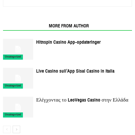
RELATED ARTICLES
MORE FROM AUTHOR
Hitnspin Casino App-opdateringer
Uncategorized
Live Casino sull’App Sisal Casino in Italia
Uncategorized
Ελέγχοντας το LeoVegas Casino στην Ελλάδα
Uncategorized