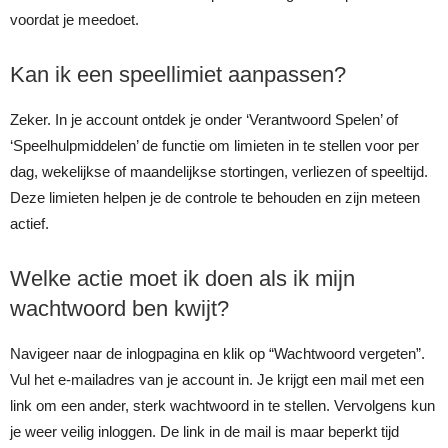
voordat je meedoet.
Kan ik een speellimiet aanpassen?
Zeker. In je account ontdek je onder ‘Verantwoord Spelen’ of
‘Speelhulpmiddelen’ de functie om limieten in te stellen voor per
dag, wekelijkse of maandelijkse stortingen, verliezen of speeltijd.
Deze limieten helpen je de controle te behouden en zijn meteen
actief.
Welke actie moet ik doen als ik mijn
wachtwoord ben kwijt?
Navigeer naar de inlogpagina en klik op “Wachtwoord vergeten”.
Vul het e-mailadres van je account in. Je krijgt een mail met een
link om een ander, sterk wachtwoord in te stellen. Vervolgens kun
je weer veilig inloggen. De link in de mail is maar beperkt tijd