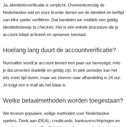
Ja, identiteitsverificatie is verplicht. Overeenkomstig de
Nederlandse wet en onze licentie dienen we de identiteit en leeftijd
van elke speler verifiëren. Dat handelen we middels een geldig
identiteitsbewijs te checken. Het is een enkele procedure die je
account totaal activeert en opnames toestaat.
Hoelang lang duurt de accountverificatie?
Normaliter wordt je account binnen een paar uur bevestigd, mits
je documenten duidelijk en geldig zijn. In piek periodes kan het
iets meer tijd duren, maar we streven naar afhandeling in 24 uur.
Je krijgt een e-mail als het klaar is.
Welke betaalmethoden worden toegestaan?
We leveren populaire, veilige methoden voor Nederlandse
spelers. Denk aan iDEAL, creditcards, bankoverschrijvingen en