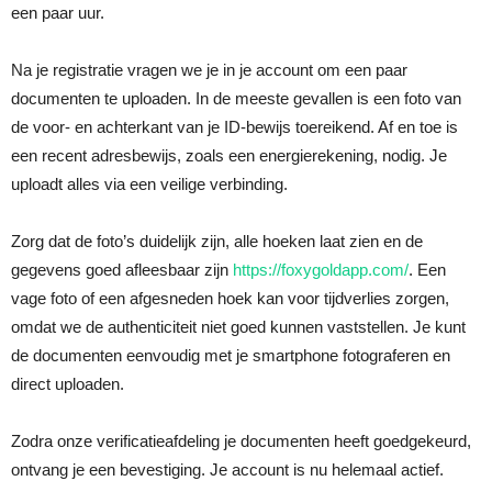
een paar uur.
Na je registratie vragen we je in je account om een paar
documenten te uploaden. In de meeste gevallen is een foto van
de voor- en achterkant van je ID-bewijs toereikend. Af en toe is
een recent adresbewijs, zoals een energierekening, nodig. Je
uploadt alles via een veilige verbinding.
Zorg dat de foto’s duidelijk zijn, alle hoeken laat zien en de
gegevens goed afleesbaar zijn
https://foxygoldapp.com/
. Een
vage foto of een afgesneden hoek kan voor tijdverlies zorgen,
omdat we de authenticiteit niet goed kunnen vaststellen. Je kunt
de documenten eenvoudig met je smartphone fotograferen en
direct uploaden.
Zodra onze verificatieafdeling je documenten heeft goedgekeurd,
ontvang je een bevestiging. Je account is nu helemaal actief.