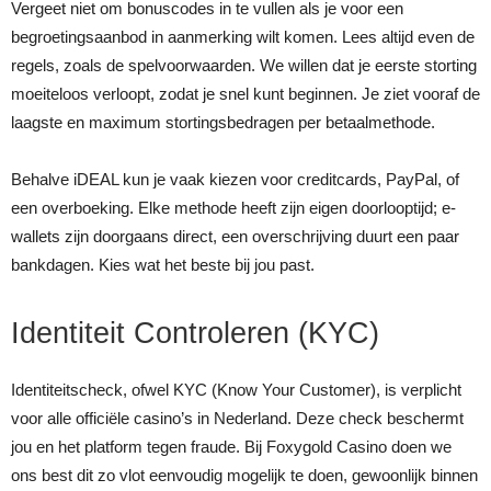
Vergeet niet om bonuscodes in te vullen als je voor een
begroetingsaanbod in aanmerking wilt komen. Lees altijd even de
regels, zoals de spelvoorwaarden. We willen dat je eerste storting
moeiteloos verloopt, zodat je snel kunt beginnen. Je ziet vooraf de
laagste en maximum stortingsbedragen per betaalmethode.
Behalve iDEAL kun je vaak kiezen voor creditcards, PayPal, of
een overboeking. Elke methode heeft zijn eigen doorlooptijd; e-
wallets zijn doorgaans direct, een overschrijving duurt een paar
bankdagen. Kies wat het beste bij jou past.
Identiteit Controleren (KYC)
Identiteitscheck, ofwel KYC (Know Your Customer), is verplicht
voor alle officiële casino’s in Nederland. Deze check beschermt
jou en het platform tegen fraude. Bij Foxygold Casino doen we
ons best dit zo vlot eenvoudig mogelijk te doen, gewoonlijk binnen