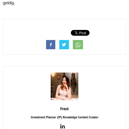
geldig.
Fresh
Investment Planner (IP) Knowledge Content Creator