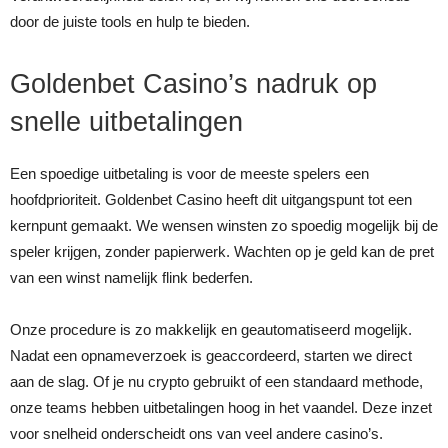
door de juiste tools en hulp te bieden.
Goldenbet Casino’s nadruk op
snelle uitbetalingen
Een spoedige uitbetaling is voor de meeste spelers een
hoofdprioriteit. Goldenbet Casino heeft dit uitgangspunt tot een
kernpunt gemaakt. We wensen winsten zo spoedig mogelijk bij de
speler krijgen, zonder papierwerk. Wachten op je geld kan de pret
van een winst namelijk flink bederfen.
Onze procedure is zo makkelijk en geautomatiseerd mogelijk.
Nadat een opnameverzoek is geaccordeerd, starten we direct
aan de slag. Of je nu crypto gebruikt of een standaard methode,
onze teams hebben uitbetalingen hoog in het vaandel. Deze inzet
voor snelheid onderscheidt ons van veel andere casino’s.