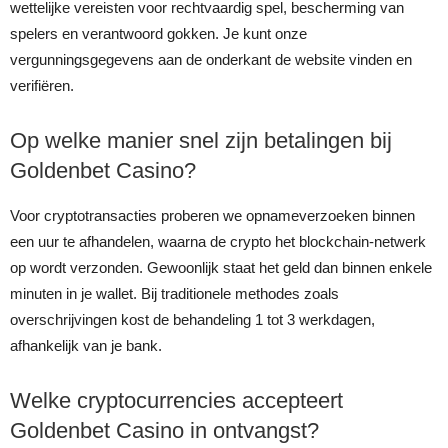
wettelijke vereisten voor rechtvaardig spel, bescherming van
spelers en verantwoord gokken. Je kunt onze
vergunningsgegevens aan de onderkant de website vinden en
verifiëren.
Op welke manier snel zijn betalingen bij
Goldenbet Casino?
Voor cryptotransacties proberen we opnameverzoeken binnen
een uur te afhandelen, waarna de crypto het blockchain-netwerk
op wordt verzonden. Gewoonlijk staat het geld dan binnen enkele
minuten in je wallet. Bij traditionele methodes zoals
overschrijvingen kost de behandeling 1 tot 3 werkdagen,
afhankelijk van je bank.
Welke cryptocurrencies accepteert
Goldenbet Casino in ontvangst?