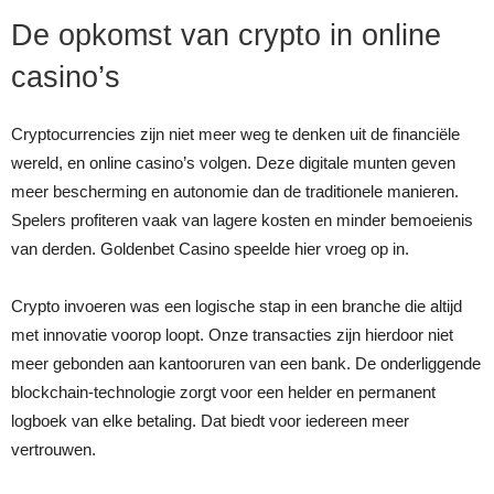
De opkomst van crypto in online
casino’s
Cryptocurrencies zijn niet meer weg te denken uit de financiële
wereld, en online casino’s volgen. Deze digitale munten geven
meer bescherming en autonomie dan de traditionele manieren.
Spelers profiteren vaak van lagere kosten en minder bemoeienis
van derden. Goldenbet Casino speelde hier vroeg op in.
Crypto invoeren was een logische stap in een branche die altijd
met innovatie voorop loopt. Onze transacties zijn hierdoor niet
meer gebonden aan kantooruren van een bank. De onderliggende
blockchain-technologie zorgt voor een helder en permanent
logboek van elke betaling. Dat biedt voor iedereen meer
vertrouwen.