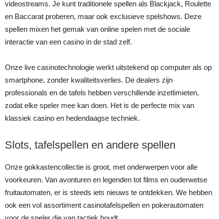
videostreams. Je kunt traditionele spellen als Blackjack, Roulette
en Baccarat proberen, maar ook exclusieve spelshows. Deze
spellen mixen het gemak van online spelen met de sociale
interactie van een casino in de stad zelf.
Onze live casinotechnologie werkt uitstekend op computer als op
smartphone, zonder kwaliteitsverlies. De dealers zijn
professionals en de tafels hebben verschillende inzetlimieten,
zodat elke speler mee kan doen. Het is de perfecte mix van
klassiek casino en hedendaagse techniek.
Slots, tafelspellen en andere spellen
Onze gokkastencollectie is groot, met onderwerpen voor alle
voorkeuren. Van avonturen en legenden tot films en ouderwetse
fruitautomaten, er is steeds iets nieuws te ontdekken. We hebben
ook een vol assortiment casinotafelspellen en pokerautomaten
voor de speler die van tactiek houdt.