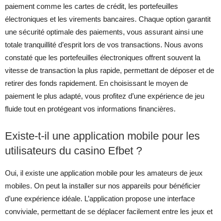
paiement comme les cartes de crédit, les portefeuilles
électroniques et les virements bancaires. Chaque option garantit
une sécurité optimale des paiements, vous assurant ainsi une
totale tranquillité d’esprit lors de vos transactions. Nous avons
constaté que les portefeuilles électroniques offrent souvent la
vitesse de transaction la plus rapide, permettant de déposer et de
retirer des fonds rapidement. En choisissant le moyen de
paiement le plus adapté, vous profitez d’une expérience de jeu
fluide tout en protégeant vos informations financières.
Existe-t-il une application mobile pour les
utilisateurs du casino Efbet ?
Oui, il existe une application mobile pour les amateurs de jeux
mobiles. On peut la installer sur nos appareils pour bénéficier
d’une expérience idéale. L’application propose une interface
conviviale, permettant de se déplacer facilement entre les jeux et