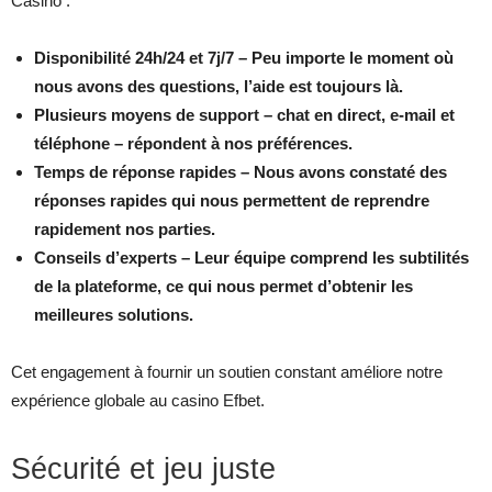
Casino :
Disponibilité 24h/24 et 7j/7 – Peu importe le moment où
nous avons des questions, l’aide est toujours là.
Plusieurs moyens de support – chat en direct, e-mail et
téléphone – répondent à nos préférences.
Temps de réponse rapides – Nous avons constaté des
réponses rapides qui nous permettent de reprendre
rapidement nos parties.
Conseils d’experts – Leur équipe comprend les subtilités
de la plateforme, ce qui nous permet d’obtenir les
meilleures solutions.
Cet engagement à fournir un soutien constant améliore notre
expérience globale au casino Efbet.
Sécurité et jeu juste