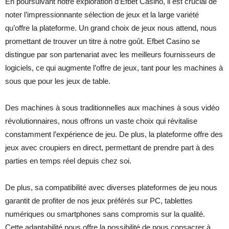
En poursuivant notre exploration d’Efbet Casino, il est crucial de
noter l’impressionnante sélection de jeux et la large variété
qu’offre la plateforme. Un grand choix de jeux nous attend, nous
promettant de trouver un titre à notre goût. Efbet Casino se
distingue par son partenariat avec les meilleurs fournisseurs de
logiciels, ce qui augmente l’offre de jeux, tant pour les machines à
sous que pour les jeux de table.
Des machines à sous traditionnelles aux machines à sous vidéo
révolutionnaires, nous offrons un vaste choix qui révitalise
constamment l’expérience de jeu. De plus, la plateforme offre des
jeux avec croupiers en direct, permettant de prendre part à des
parties en temps réel depuis chez soi.
De plus, sa compatibilité avec diverses plateformes de jeu nous
garantit de profiter de nos jeux préférés sur PC, tablettes
numériques ou smartphones sans compromis sur la qualité.
Cette adaptabilité nous offre la possibilité de nous consacrer à