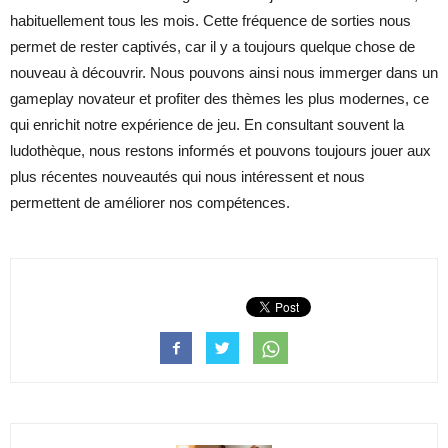
habituellement tous les mois. Cette fréquence de sorties nous
permet de rester captivés, car il y a toujours quelque chose de
nouveau à découvrir. Nous pouvons ainsi nous immerger dans un
gameplay novateur et profiter des thèmes les plus modernes, ce
qui enrichit notre expérience de jeu. En consultant souvent la
ludothèque, nous restons informés et pouvons toujours jouer aux
plus récentes nouveautés qui nous intéressent et nous
permettent de améliorer nos compétences.