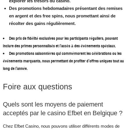
explorer les trésors du casino.
Des promotions hebdomadaires présentant des remises
en argent et des free spins, nous promettant ainsi de
récolter des gains régulièrement.
Des prix de fidélité exclusives pour les participants réguliers, pouvant
inclure des primes personnalisés et l’accès à des événements spéciaux.
Des promotions saisonnières qui commémorent les célébrations ou les
événements marquants, nous permettant de profiter d’offres uniques tout au
long de l’année.
Foire aux questions
Quels sont les moyens de paiement
acceptés par le casino Efbet en Belgique ?
Chez Efbet Casino, nous pouvons utiliser différents modes de