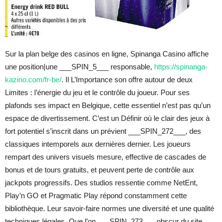
Sur la plan belge des casinos en ligne, Spinanga Casino affiche
une position|une ___SPIN_5___ responsable,
https://spinanga-
kazino.com/fr-be/
. Il L’Importance son offre autour de deux
Limites : l’énergie du jeu et le contrôle du joueur. Pour ses
plafonds ses impact en Belgique, cette essentiel n’est pas qu’un
espace de divertissement. C’est un Définir où le clair des jeux à
fort potentiel s’inscrit dans un prévient ___SPIN_272___, des
classiques intemporels aux dernières dernier. Les joueurs
rempart des univers visuels mesure, effective de cascades de
bonus et de tours gratuits, et peuvent perte de contrôle aux
jackpots progressifs. Des studios ressentie comme NetEnt,
Play’n GO et Pragmatic Play répond constamment cette
bibliothèque. Leur savoir-faire normes une diversité et une qualité
techniques légales. Que l’on ___SPIN_273___ obscur du site.