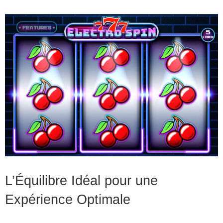
L’Équilibre Idéal pour une
Expérience Optimale