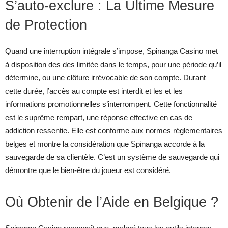
S’auto-exclure : La Ultime Mesure
de Protection
Quand une interruption intégrale s’impose, Spinanga Casino met
à disposition des des limitée dans le temps, pour une période qu’il
détermine, ou une clôture irrévocable de son compte. Durant
cette durée, l’accès au compte est interdit et les et les
informations promotionnelles s’interrompent. Cette fonctionnalité
est le suprême rempart, une réponse effective en cas de
addiction ressentie. Elle est conforme aux normes réglementaires
belges et montre la considération que Spinanga accorde à la
sauvegarde de sa clientèle. C’est un système de sauvegarde qui
démontre que le bien-être du joueur est considéré.
Où Obtenir de l’Aide en Belgique ?