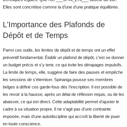
Elles sont concrétise comme la d’une d’une pratique équilibrée.
L’Importance des Plafonds de
Dépôt et de Temps
Parmi ces outils, les limites de dépôt et de temps ont un effet
préventif fondamental. Établir un plafond de dépôt, c’est se donner
un budget précis et s’y tenir, ce qui évite les dérapages impulsifs.
La limite de temps, elle, suggère de faire des pauses et empêche
les sessions de s’éterniser. Spinanga pousse ses membres
belges à définir ces garde-fous dès l’inscription. Il est possible de
les revoir à la hausse, après un délai de réflexion requis, ou de les
abaisser, ce qui est direct. Cette adaptabilité permet d’ajuster le
cadre à sa situation propre. Il ne s’agit pas d’une contrainte
imposée, mais d’une autodiscipline qui accroît la liberté de jouer
en toute conscience.