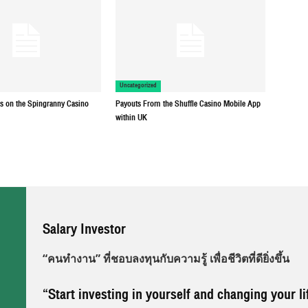
Uncategorized
s on the Spingranny Casino
Payouts From the Shuffle Casino Mobile App
within UK
Salary Investor
“คนทำงาน” ที่ชอบลงทุนกับความรู้ เพื่อชีวิตที่ดียิ่งขึ้น
“Start investing in yourself and changing your li