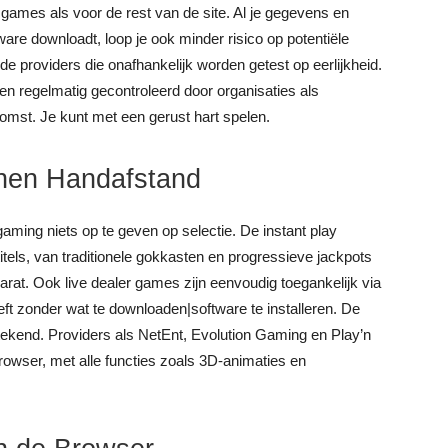
 games als voor de rest van de site. Al je gegevens en
ware downloadt, loop je ook minder risico op potentiële
providers die onafhankelijk worden getest op eerlijkheid.
regelmatig gecontroleerd door organisaties als
omst. Je kunt met een gerust hart spelen.
nnen Handafstand
ming niets op te geven op selectie. De instant play
 titels, van traditionele gokkasten en progressieve jackpots
ccarat. Ook live dealer games zijn eenvoudig toegankelijk via
eft zonder wat te downloaden|software te installeren. De
itstekend. Providers als NetEnt, Evolution Gaming en Play’n
owser, met alle functies zoals 3D-animaties en