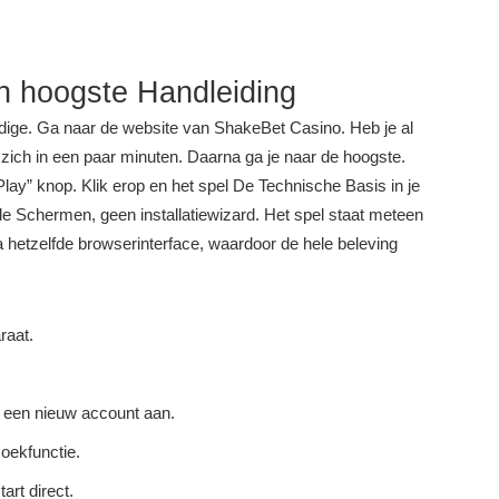
 hoogste Handleiding
dige. Ga naar de website van ShakeBet Casino. Heb je al
 zich in een paar minuten. Daarna ga je naar de hoogste.
Play” knop. Klik erop en het spel De Technische Basis in je
e Schermen, geen installatiewizard. Het spel staat meteen
a hetzelfde browserinterface, waardoor de hele beleving
raat.
r een nieuw account aan.
oekfunctie.
tart direct.