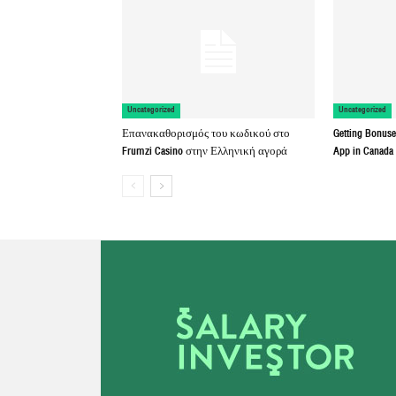
Uncategorized
Uncategorized
Επανακαθορισμός του κωδικού στο
Getting Bonuse
Frumzi Casino στην Ελληνική αγορά
App in Canada