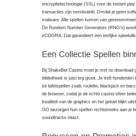
encryptietechnologie (SSL) voor de instant play
transacties zijn versleuteld. Omdat je geen soft
malware. Alle spellen komen van gerenommeerde 
De Random Number Generators (RNG’s) worden 
eCOGRA. Dat garandeert een eerlijke speeluitk
Een Collectie Spellen bi
Bij ShakeBet Casino moet je met no download ga
bibliotheek is juist erg groot. Je treft honderden
tot tafelspellen zoals roulette, blackjack en ba
de browser, zodat je de echte casino-sfeer bele
kwaliteit van de graphics en het geluid blijkt u
GO bezorgen hun spellen rechtstreeks aan je br
soundtracks intact.