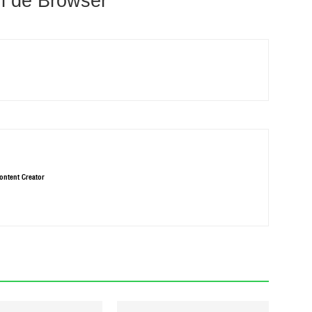
n de Browser
ontent Creator