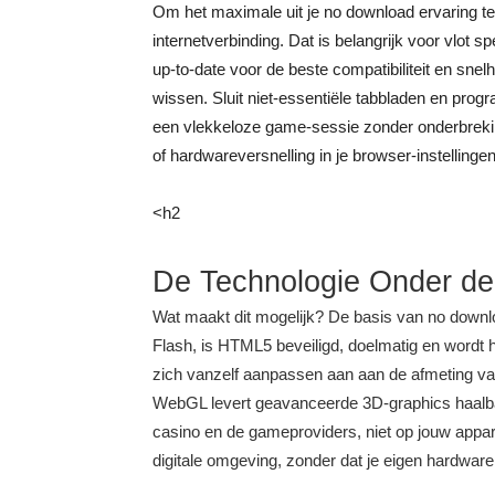
Om het maximale uit je no download ervaring te 
internetverbinding. Dat is belangrijk voor vlot s
up-to-date voor de beste compatibiliteit en snel
wissen. Sluit niet-essentiële tabbladen en pro
een vlekkeloze game-sessie zonder onderbreking
of hardwareversnelling in je browser-instellingen
<h2
De Technologie Onder d
Wat maakt dit mogelijk? De basis van no downl
Flash, is HTML5 beveiligd, doelmatig en wordt h
zich vanzelf aanpassen aan aan de afmeting van
WebGL levert geavanceerde 3D-graphics haalbaar
casino en de gameproviders, niet op jouw appar
digitale omgeving, zonder dat je eigen hardware