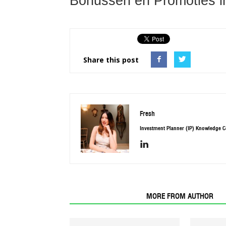
Bonussen en Promoties i
Share this post
Fresh
Investment Planner (IP) Knowledge C
RELATED ARTICLES
MORE FROM AUTHOR