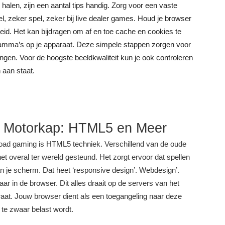
halen, zijn een aantal tips handig. Zorg voor een vaste
pel, zeker spel, zeker bij live dealer games. Houd je browser
heid. Het kan bijdragen om af en toe cache en cookies te
gramma’s op je apparaat. Deze simpele stappen zorgen voor
en. Voor de hoogste beeldkwaliteit kun je ook controleren
 aan staat.
e Motorkap: HTML5 en Meer
oad gaming is HTML5 techniek. Verschillend van de oude
et overal ter wereld gesteund. Het zorgt ervoor dat spellen
 je scherm. Dat heet ‘responsive design’. Webdesign’.
 in de browser. Dit alles draait op de servers van het
aat. Jouw browser dient als een toegangeling naar deze
 te zwaar belast wordt.