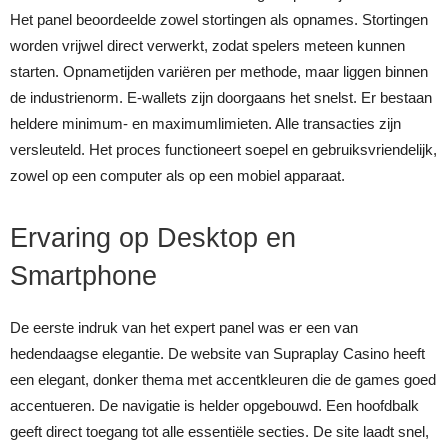
Het panel beoordeelde zowel stortingen als opnames. Stortingen
worden vrijwel direct verwerkt, zodat spelers meteen kunnen
starten. Opnametijden variëren per methode, maar liggen binnen
de industrienorm. E-wallets zijn doorgaans het snelst. Er bestaan
heldere minimum- en maximumlimieten. Alle transacties zijn
versleuteld. Het proces functioneert soepel en gebruiksvriendelijk,
zowel op een computer als op een mobiel apparaat.
Ervaring op Desktop en
Smartphone
De eerste indruk van het expert panel was er een van
hedendaagse elegantie. De website van Supraplay Casino heeft
een elegant, donker thema met accentkleuren die de games goed
accentueren. De navigatie is helder opgebouwd. Een hoofdbalk
geeft direct toegang tot alle essentiële secties. De site laadt snel,