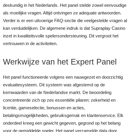
deskundig in het Nederlands. Het panel stelde zowel eenvoudige
als moeilijke vragen. Altijd ontvingen ze adequate antwoorden.
Verder is er een uitvoerige FAQ-sectie die veelgestelde vragen al
kan verduidelijken. De algemene indruk is dat Supraplay Casino
inzet in kwaliteitsvolle spelersondersteuning. Dit vergroot het
vertrouwen in de activiteiten.
Werkwijze van het Expert Panel
Het panel functioneerde volgens een nauwgezet en doorzichtig
evaluatiesysteem. Dit systeem was afgestemd op de
kernwaarden van de Nederlandse markt. De beoordeling
concentreerde zich op zes essentiële pilaren: zekerheid en
licentie, gameselectie, bonussen en acties,
betalingsmogelijkheden, gebruiksgemak en klantenservice. Elk
onderdeel kreeg een gewicht gegeven, gegrond op het belang
voor de gemiddelde speler. Het panel verzamelde data door