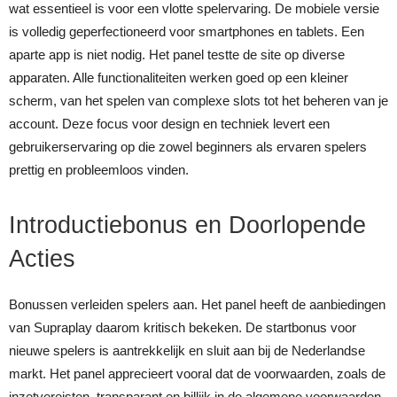
wat essentieel is voor een vlotte spelervaring. De mobiele versie
is volledig geperfectioneerd voor smartphones en tablets. Een
aparte app is niet nodig. Het panel testte de site op diverse
apparaten. Alle functionaliteiten werken goed op een kleiner
scherm, van het spelen van complexe slots tot het beheren van je
account. Deze focus voor design en techniek levert een
gebruikerservaring op die zowel beginners als ervaren spelers
prettig en probleemloos vinden.
Introductiebonus en Doorlopende
Acties
Bonussen verleiden spelers aan. Het panel heeft de aanbiedingen
van Supraplay daarom kritisch bekeken. De startbonus voor
nieuwe spelers is aantrekkelijk en sluit aan bij de Nederlandse
markt. Het panel apprecieert vooral dat de voorwaarden, zoals de
inzetvereisten, transparant en billijk in de algemene voorwaarden