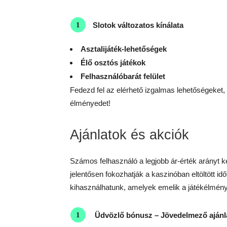
Slotok változatos kínálata
Asztalijáték-lehetőségek
Élő osztós játékok
Felhasználóbarát felület
Fedezd fel az elérhető izgalmas lehetőségeket, 
élményedet!
Ajánlatok és akciók
Számos felhasználó a legjobb ár-érték arányt k
jelentősen fokozhatják a kaszinóban eltöltött i
kihasználhatunk, amelyek emelik a játékélmény
Üdvözlő bónusz – Jövedelmező ajánla