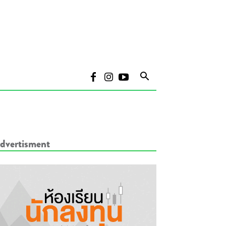
dvertisment