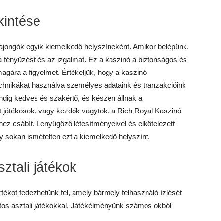
kintése
rajongók egyik kiemelkedő helyszíneként. Amikor belépünk,
a fényűzést és az izgalmat. Ez a kaszinó a biztonságos és
 magára a figyelmet. Értékeljük, hogy a kaszinó
technikákat használva személyes adataink és tranzakcióink
ndig kedves és szakértő, és készen állnak a
lt játékosok, vagy kezdők vagytok, a Rich Royal Kaszinó
hez csábít. Lenyűgöző létesítményeivel és elkötelezett
ly sokan ismételten ezt a kiemelkedő helyszínt.
sztali játékok
tékot fedezhetünk fel, amely bármely felhasználó ízlését
zatos asztali játékokkal. Játékélményünk számos okból