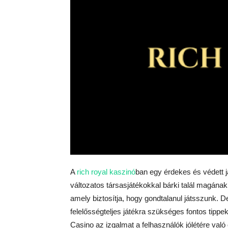
A
rich royal kaszinó
ban egy érdekes és védett 
változatos társasjátékokkal bárki talál magának 
amely biztosítja, hogy gondtalanul játsszunk. D
felelősségteljes játékra szükséges fontos tipp
Casino az izgalmat a felhasználók jólétére való