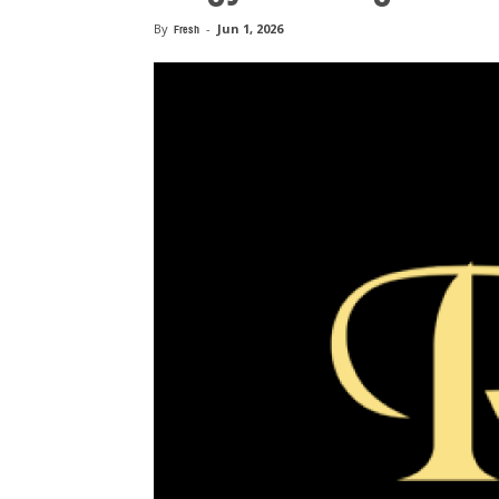
By
Fresh
-
Jun 1, 2026