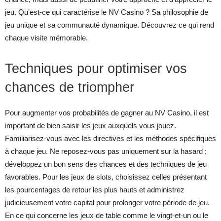
jeu. Qu’est-ce qui caractérise le NV Casino ? Sa philosophie de
jeu unique et sa communauté dynamique. Découvrez ce qui rend
chaque visite mémorable.
Techniques pour optimiser vos
chances de triompher
Pour augmenter vos probabilités de gagner au NV Casino, il est
important de bien saisir les jeux auxquels vous jouez.
Familiarisez-vous avec les directives et les méthodes spécifiques
à chaque jeu. Ne reposez-vous pas uniquement sur la hasard ;
développez un bon sens des chances et des techniques de jeu
favorables. Pour les jeux de slots, choisissez celles présentant
les pourcentages de retour les plus hauts et administrez
judicieusement votre capital pour prolonger votre période de jeu.
En ce qui concerne les jeux de table comme le vingt-et-un ou le