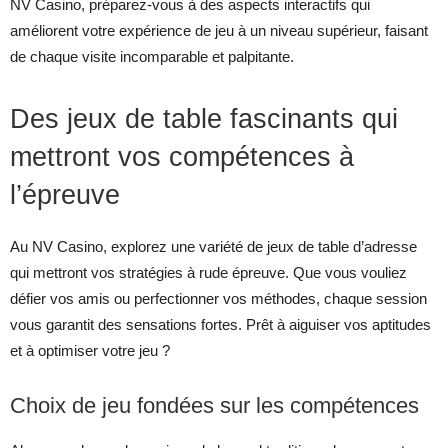
NV Casino, préparez-vous à des aspects interactifs qui
améliorent votre expérience de jeu à un niveau supérieur, faisant
de chaque visite incomparable et palpitante.
Des jeux de table fascinants qui
mettront vos compétences à
l’épreuve
Au NV Casino, explorez une variété de jeux de table d’adresse
qui mettront vos stratégies à rude épreuve. Que vous vouliez
défier vos amis ou perfectionner vos méthodes, chaque session
vous garantit des sensations fortes. Prêt à aiguiser vos aptitudes
et à optimiser votre jeu ?
Choix de jeu fondées sur les compétences