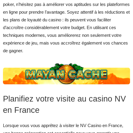
poker, n’hésitez pas à améliorer vos aptitudes sur les plateformes
en ligne pour prendre l’avantage. Soyez attentif à les réductions et
les plans de loyauté du casino : ils peuvent vous faciliter
d’accroître considérablement votre budget. En utilisant ces
techniques modernes, vous améliorerez non seulement votre
expérience de jeu, mais vous accroîtrez également vos chances
de gagner.
Planifiez votre visite au casino NV
en France
Lorsque vous vous apprêtez à visiter le NV Casino en France,