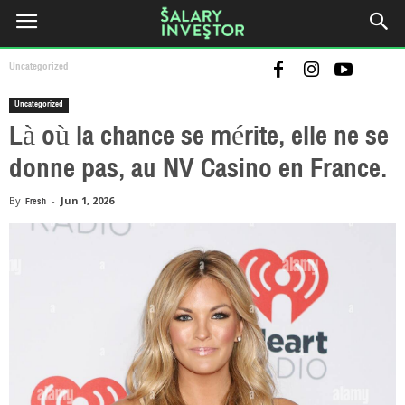
Uncategorized
Uncategorized
Là où la chance se mérite, elle ne se
donne pas, au NV Casino en France.
By
Fresh
-
Jun 1, 2026