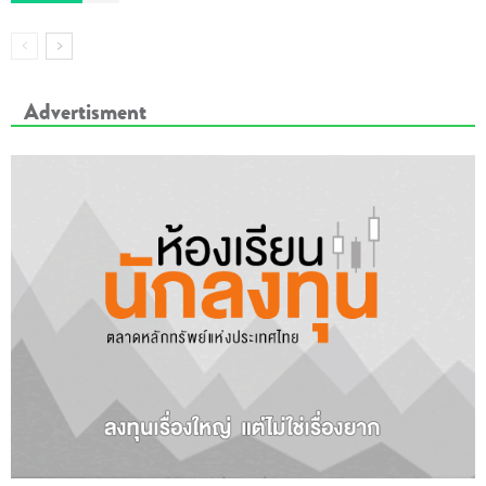
Advertisment