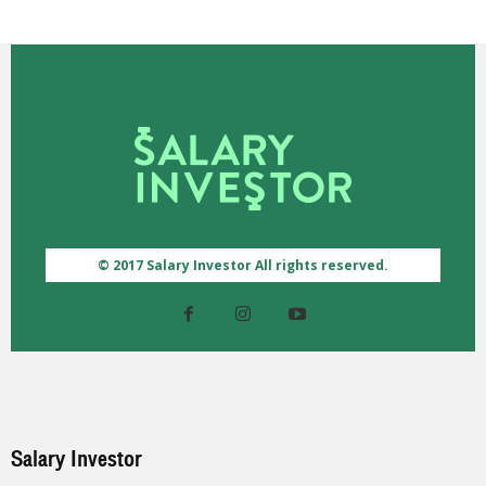
© 2017 Salary Investor All rights reserved.
Salary Investor