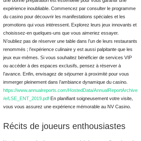
une bonne préparation est essentielle pour vous garantir une
expérience inoubliable. Commencez par consulter le programme
du casino pour découvrir les manifestations spéciales et les
promotions qui vous intéressent. Explorez leurs jeux innovants et
choisissez-en quelques-uns que vous aimeriez essayer.
N’oubliez pas de réserver une table dans l’un de leurs restaurants
renommés ; l’expérience culinaire y est aussi palpitante que les
jeux eux-mêmes. Si vous souhaitez bénéficier de services VIP
ou accéder à des espaces exclusifs, pensez à réserver à
l’avance. Enfin, envisagez de séjourner à proximité pour vous
immerger pleinement dans l’ambiance dynamique du casino.
https://www.annualreports.com/HostedData/AnnualReportArchive
/e/LSE_ENT_2019.pdf
En planifiant soigneusement votre visite,
vous vous assurez une expérience mémorable au NV Casino.
Récits de joueurs enthousiastes