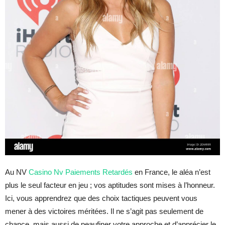
Au NV
Casino Nv Paiements Retardés
en France, le aléa n’est
plus le seul facteur en jeu ; vos aptitudes sont mises à l’honneur.
Ici, vous apprendrez que des choix tactiques peuvent vous
mener à des victoires méritées. Il ne s’agit pas seulement de
chance, mais aussi de peaufiner votre approche et d’apprécier le